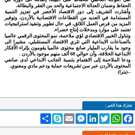
الحفاظ وضمان العدالة الاجتماعية والحد من الفقر والبطالة.
وأشارت الشريف إلى دور الاقتصاد الأخضر في تعزيز التنمية
المستدامة في العديد من القطاعات الاقتصادية بالأردن، وتوفير
المزيد من فرص العمل اللائق، في حال تطوير وتنفيذ استراتيجيات
تعتمد على موارد ومدخلات إنتاج خضراء.
وتناول الخبير الاقتصادي لؤي ملاحمة، نمو المحتوى الرقمي عالميا
بالصناعات الابداعية التي تثري الاقتصاد المستقبلي، مشيرا الى
وجود ما يقارب المليار صانع محتوى عالميا يقومون بإثراء الأفكار
الابداعية الخلاقة، وأن حوالي 60 ألف منهم موجود بالأردن .
ودعا الملاحمة إلى الاهتمام بتنمية الجانب الابداعي لدى صانعي
المحتوى بالأردن عبر سن تشريعات حماية ودعم مادي ومعنوي.
--(بترا)
شارك هذا الخبر :
Facebook
WhatsApp
Twitter
LinkedIn
Messenger
Email
Skype
انشر
مواضيع ساخنة اخرى