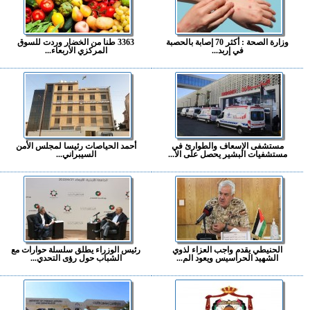
وزارة الصحة : أكثر 70 إصابة بالحصبة
3363 طنا من الخضار وردت للسوق
في إربد...
المركزي الأربعاء...
مستشفى الإسعاف والطوارئ في
أحمد الحياصات رئيسا لمجلس الأمن
مستشفيات البشير يحصل على الا...
السيبراني...
الحنيطي يقدم واجب العزاء لذوي
رئيس الوزراء يطلق سلسلة حوارات مع
الشهيد الحراسيس ويعود الم...
الشباب حول رؤى التحدي...