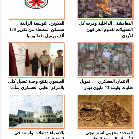
الدهامشة : الداخلية وفرت كل
العلاوين: التوسعة الرابعة
التسهيلات لقدوم العراقيين
ستمكن المصفاة من تكرير 120
للأردن
ألف برميل نفط يوميا
" الائتمان العسكري " : تمويل
العيسوي يفتتح وحدة غسيل كلى
طلبات بقيمة 13 مليون دينار
بالمركز الطبي العسكري بمأدبا
الصحة: مخزون استراتيجي
بالاسماء : تنقلات واسعة في