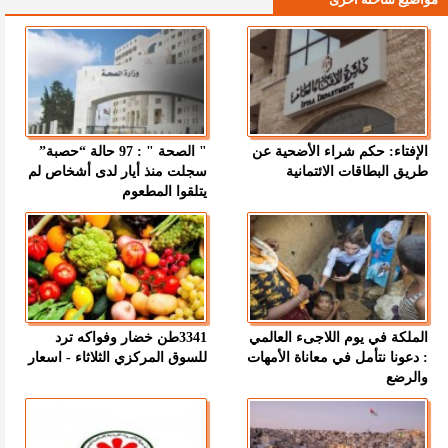
الإفتاء: حكم شراء الأضحية عن
" الصحة " : 97 حالة “حصبة”
طريق البطاقات الائتمانية
سجلت منذ أيار لدى أشخاص لم
يتلقوا المطعوم
الملكة في يوم اللاجىء العالمي
3341طن خضار وفواكه ترد
: دعونا نتأمل في معاناة الأمهات
للسوق المركزي الثلاثاء - اسعار
والرضع