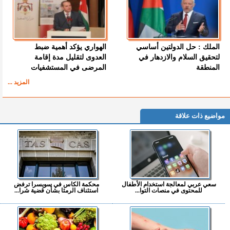
الملك : حل الدولتين أساسي
الهواري يؤكد أهمية ضبط
لتحقيق السلام والازدهار في
العدوى لتقليل مدة إقامة
المنطقة
المرضى في المستشفيات
المزيد ...
مواضيع ذات علاقة
سعي عربي لمعالجة استخدام الأطفال
محكمة الكاس في سويسرا ترفض
للمحتوى في منصات التوا...
استئناف الرمثا بشأن قضية شرا...