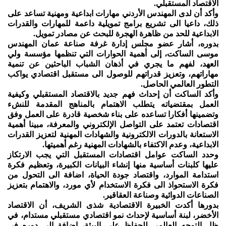
الاقتصاد المستقبلي.
وأكد أن لدى المهندس الأردني مهارات ابداعية ومهنية تساعد على
ذلك، داعيا الى تشريع برامج تمويلية داعمة للمهارات والقدرات
الابداعية للحد من ظاهرة الهجرة للبحث عن مصادر تمويل.
بدوره، أشار عضو مجلس إدارة غرفة صناعة عمان المهندس
موسى الساكت، إلى أهمية الحوارات التي تنظمها مؤسسة ولي
العهد، لفهم ما يجري في أذهان الشباب الباحثين عن تنمية
مهاراتهم، وتعزيز قدراتهم للوصول الى مستقبل اقتصادي يواكب
التطور العالمي الحاصل.
وأكد الساكت أن إحداث فهم جديد بالاقتصاد المستقبلي وكيفية
العمل بمقتضياته يتطلب الاهتمام بالمناهج المقدمة للنشء
وتضمينها أفكارا تساعده على بناء شخصية قادرة على العمل وفق
اقتصادات تعتمد على التواصل الإلكتروني والمعرفة، مبينا أهمية
الاستعانة بالدورات الالكترونية والشهادات المهنية لتعزيز القدرات
الابداعية، وعدم الاكتفاء بالشهادات المهنية رغم أهميتها.
وحدد الساكت عوامل اقتصادات المستقبل التي يجب الارتكاز
عليها كلبنات أساسية منها إنشاء البيانات الكبيرة، وتعظيم فكرة
استدامة الموارد، واقتصاد جودة الحياة، اضافة الى التحول من
فكرة الاستحواذ الى فكرة الاستخدام لأي مورد، والاهتمام بتعزيز
الصناعات الدوائية وصناعة العقاقير.
بدورها أكدت الخبيرة الاقتصادية شذى الشريف، أن الاقتصاد
الأخضر، لبنة أساسية لإحداث نمو اقتصادي مستقبلي مستدام، في
ظل التوجه العالمي للحفاظ على البيئة، إضافة الى دوره في