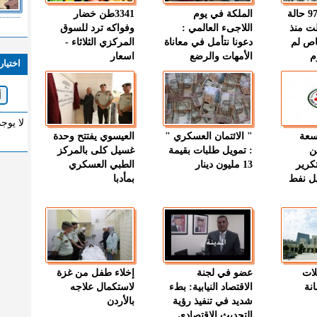
" الصحة " : 97 حالة
الملكة في يوم
3341طن خضار
ت منذ
اللاجىء العالمي :
وفواكه ترد للسوق
اص لم
دعونا نتأمل في معاناة
المركزي الثلاثاء -
م
الأمهات والرضع
اسعار
اختيار
لا يوج
وسعة
" الائتمان العسكري "
العيسوي يفتتح وحدة
ن
: تمويل طلبات بقيمة
غسيل كلى بالمركز
كرير
13 مليون دينار
الطبي العسكري
ميل نفط
بمأدبا
لات
عضو في لجنة
إخلاء طفل من غزة
نة
الاقتصاد النيابية: بطء
لاستكمال علاجه
شديد في تنفيذ رؤية
بالأردن
التحديث الاقتصادي