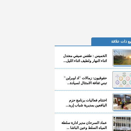
ع ذات علاقة
الخميس : طقس صيفي معتدل
اثناء النهار ولطيف اثناء الليل...
حقوقيون: زمالات "اد اوبراين"
تبني ثقافة الامتثال لسيادة...
اختتام فعاليات برنامج حزم
اليافعين بمديرية شباب إربد...
عماد السرحان مدير ادارة سلطة
المياه السلط وعين الباشا ...