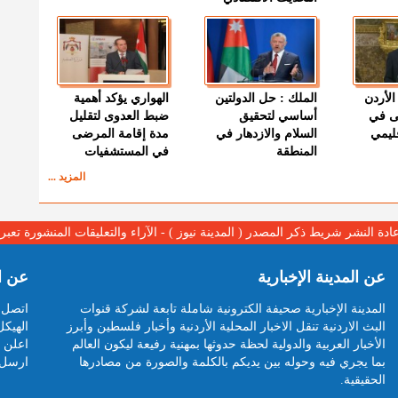
الأردن
الملك : حل الدولتين
الهواري يؤكد أهمية
ى في
أساسي لتحقيق
ضبط العدوى لتقليل
قليمي
السلام والازدهار في
مدة إقامة المرضى
المنطقة
في المستشفيات
المزيد ...
عادة النشر شريط ذكر المصدر ( المدينة نيوز ) - الآراء والتعليقات المنشورة تع
عن المدينة الإخبارية
عن ا
المدينة الإخبارية صحيفة الكترونية شاملة تابعة لشركة قنوات
اتصل ب
البث الاردنية تنقل الاخبار المحلية الأردنية وأخبار فلسطين وأبرز
الهيكل
الأخبار العربية والدولية لحظة حدوثها بمهنية رفيعة ليكون العالم
اعلن م
بما يجري فيه وحوله بين يديكم بالكلمة والصورة من مصادرها
ارسل 
الحقيقية.