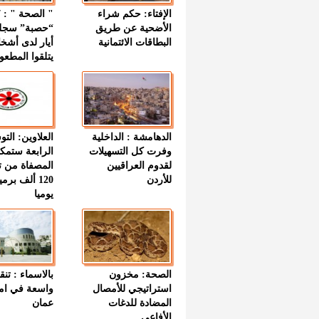
الإفتاء: حكم شراء
الأضحية عن طريق
“حصبة” سجل
البطاقات الائتمانية
أيار لدى أشخ
يتلقوا المطعو
الدهامشة : الداخلية
العلاوين: الت
وفرت كل التسهيلات
الرابعة ستمك
لقدوم العراقيين
المصفاة من ت
للأردن
120 ألف بر
يوميا
الصحة: مخزون
بالاسماء : تنق
استراتيجي للأمصال
واسعة في اما
المضادة للدغات
عمان
الأفاعي