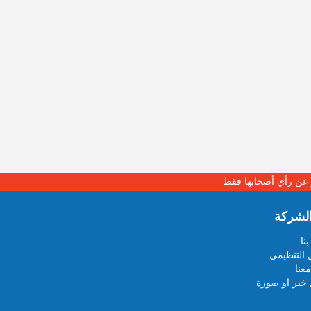
بر عن رأي أصحابها فقط
لشركة
نا
 التنظيمي
عنا
خبر او صورة