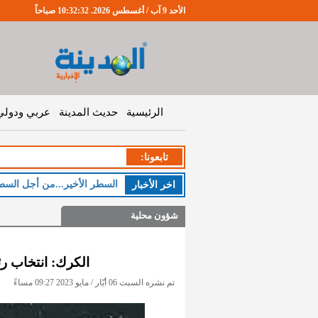
الأحد 9 آب / أغسطس 2026. 10:32:32 صباحاً
الرئيسية
حديث المدينة
عربي ودولي
تابعونا:
السطر الأخير...من أجل السط
اخر اﻷخبار
شؤون محلية
الكرك: انتخاب ر
تم نشره السبت 06 أيّار / مايو 2023 09:27 مساءً