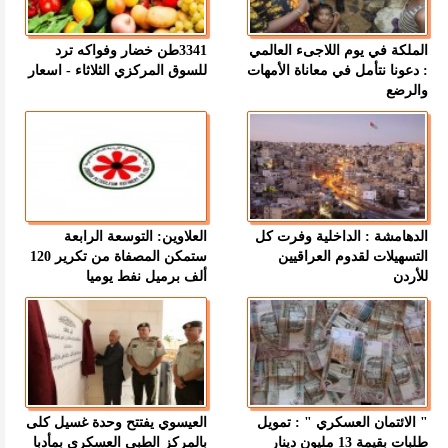
الملكة في يوم اللاجىء العالمي
3341طن خضار وفواكه ترد
: دعونا نتأمل في معاناة الأمهات
للسوق المركزي الثلاثاء - اسعار
والرضع
الدهامشة : الداخلية وفرت كل
العلاوين: التوسعة الرابعة
التسهيلات لقدوم العراقيين
ستمكن المصفاة من تكرير 120
للأردن
ألف برميل نفط يوميا
" الائتمان العسكري " : تمويل
العيسوي يفتتح وحدة غسيل كلى
طلبات بقيمة 13 مليون دينار
بالمركز الطبي العسكري بمأدبا