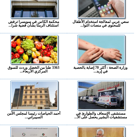
سعي عربي لمعالجة استخدام الأطفال
محكمة الكاس في سويسرا ترفض
للمحتوى في منصات التوا...
استئناف الرمثا بشأن قضية شرا...
وزارة الصحة : أكثر 70 إصابة بالحصبة
3363 طنا من الخضار وردت للسوق
في إربد...
المركزي الأربعاء...
مستشفى الإسعاف والطوارئ في
أحمد الحياصات رئيسا لمجلس الأمن
مستشفيات البشير يحصل على الا...
السيبراني...