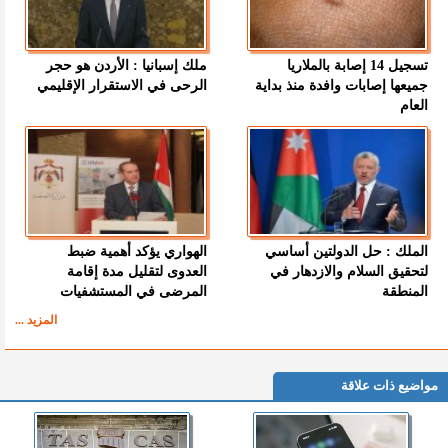
تسجيل 14 إصابة بالملاريا
ملك إسبانيا : الأردن هو حجر
جميعها إصابات وافدة منذ بداية
الرحى في الاستقرار الإقليمي
العام
الملك : حل الدولتين أساسي
الهواري يؤكد أهمية ضبط
لتحقيق السلام والازدهار في
العدوى لتقليل مدة إقامة
المنطقة
المرضى في المستشفيات
المزيد ...
مواضيع ذات علاقة