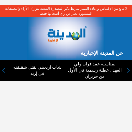
لا مانع من الإقتباس وإعادة النشر شريط ذكر المصدر ( المدينة نيوز ) - الآراء والتعليقات
المنشورة تعبر عن رأي أصحابها فقط
عن المدينة الإخبارية
المدينة الإخبارية صحيفة الكترونية شاملة تابعة لشركة قنوات البث
بمناسبة عقد قِران ولي
شاب اربعيني يقتل شقيقته
الاردنية تنقل الاخبار المحلية الأردنية وأخبار فلسطين وأبرز الأخبار
العهد.. عطلة رسمية في الأول
في إربد
العربية والدولية لحظة حدوثها بمهنية رفيعة ليكون العالم بما يجري
من حزيران
فيه وحوله بين يديكم بالكلمة والصورة من مصادرها الحقيقية.
عن الشركة
اتصل بنا
الهيكل التنظيمي
اعلن معنا
ارسل خبر او صورة