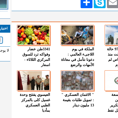
اختيار
" الصحة " : 97 حالة
الملكة في يوم
3341طن خضار
لا يوج
ت منذ
اللاجىء العالمي :
وفواكه ترد للسوق
اص لم
دعونا نتأمل في معاناة
المركزي الثلاثاء -
م
الأمهات والرضع
اسعار
وسعة
" الائتمان العسكري "
العيسوي يفتتح وحدة
ن
: تمويل طلبات بقيمة
غسيل كلى بالمركز
كرير
13 مليون دينار
الطبي العسكري
ميل نفط
بمأدبا