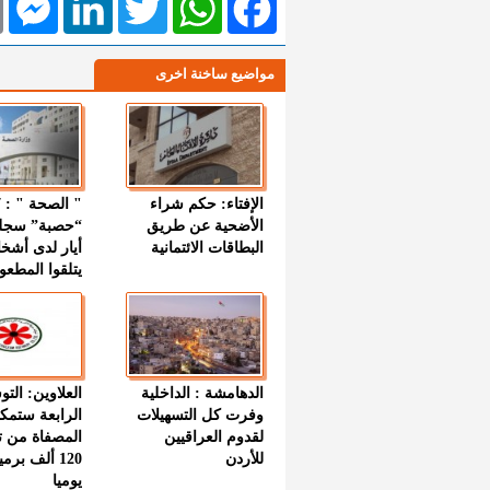
مواضيع ساخنة اخرى
الإفتاء: حكم شراء
الأضحية عن طريق
“حصبة” سجل
البطاقات الائتمانية
أيار لدى أشخ
يتلقوا المطعو
الدهامشة : الداخلية
العلاوين: الت
وفرت كل التسهيلات
الرابعة ستمك
لقدوم العراقيين
المصفاة من ت
للأردن
120 ألف بر
يوميا