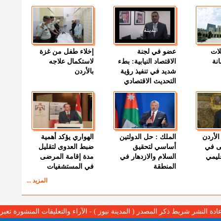
لات
عضو في لجنة
إخلاء طفل من غزة
نة
الاقتصاد النيابية: بطء
لاستكمال علاجه
شديد في تنفيذ رؤية
بالأردن
التحديث الاقتصادي
الأردن
الملك : حل الدولتين
الهواري يؤكد أهمية
ى في
أساسي لتحقيق
ضبط العدوى لتقليل
قليمي
السلام والازدهار في
مدة إقامة المرضى
المنطقة
في المستشفيات
المزيد ...
عادة النشر شريط ذكر المصدر ( المدينة نيوز ) - الآراء والتعليقات المنشورة تع