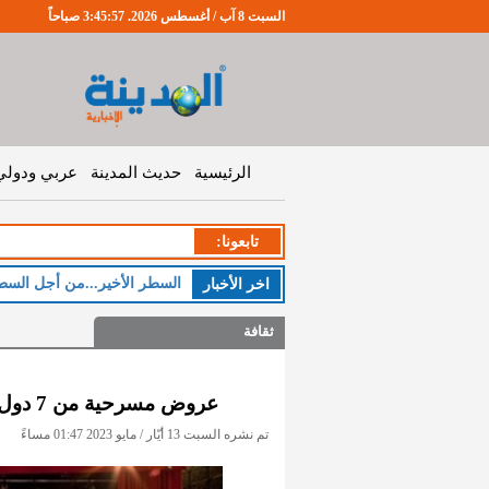
السبت 8 آب / أغسطس 2026. 3:45:57 صباحاً
الرئيسية
حديث المدينة
عربي ودولي
تابعونا:
السطر الأخير...من أجل السط
اخر اﻷخبار
ثقافة
عروض مسرحية من 7 دول في دورة مهرجان المسرح الحر الدولي الـ18
تم نشره السبت 13 أيّار / مايو 2023 01:47 مساءً