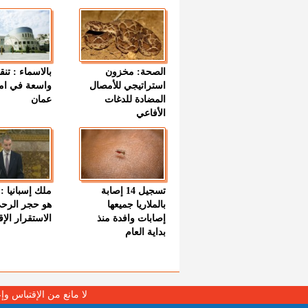
الصحة: مخزون
بالاسماء : تنق
استراتيجي للأمصال
واسعة في اما
المضادة للدغات
عمان
الأفاعي
تسجيل 14 إصابة
ملك إسبانيا : 
بالملاريا جميعها
هو حجر الرح
إصابات وافدة منذ
الاستقرار الإ
بداية العام
لا مانع من الإقتباس وإ