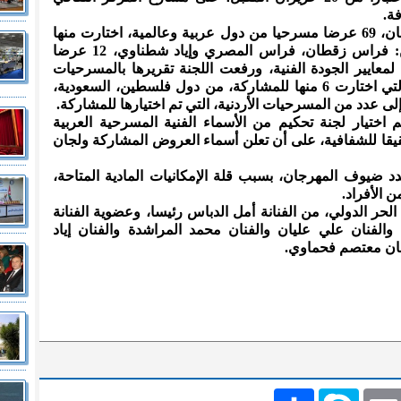
ة.
ووفق بيان صحفي، تلقت إدارة المهرجان، 69 عرضا مسرحيا من دول عربية وعالمية، اختارت منها
لجنة المشاهدة المكونة من المخرجين: فراس زقطان، فراس المصري وإياد شطناوي، 12 عرضا
معايير الجودة الفنية، ورفعت اللجنة تقريرها بالمسرحيات
المختارة إلى اللجنة العليا للمهرجان، التي اختارت 6 منها للمشاركة، من دول فلسطين، السعودية،
لى عدد من المسرحيات الأردنية، التي تم اختيارها للمشاركة.
 اختيار لجنة تحكيم من الأسماء الفنية المسرحية العربية
قيقا للشفافية، على أن تعلن أسماء العروض المشاركة ولجان
د ضيوف المهرجان، بسبب قلة الإمكانيات المادية المتاحة،
 الأفراد.
الحر الدولي، من الفنانة أمل الدباس رئيسا، وعضوية الفنانة
والفنان علي عليان والفنان محمد المراشدة والفنان إياد
فنان معتصم فحماوي.
Emai
Skype
انشر