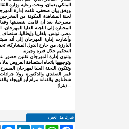
الملكي بعمان، وتحت رعاية وزارة الثقاف
مسرحيا، بعد أن قامت بتصفيتها وفقا ل
مصر، تونس، بلغاريا وإيطاليا، ستضاف إ
وأشارت إدارة المهرجان إلى أنه سيتم
البارزة، من خارج الدول المشاركة، تح
التحكيم خلال فترة وجيزة.
وتنوي إدارة المهرجان تقنين حضور عد
وتوجيهها باتجاه استضافة العروض بدلا من
وتتكون اللجنة العليا لمهرجان المسرح 
قمر الصفدي والدكتورة رولا جرادات 
شطناوي والفنانة مرام أبو الهيجاء وال
-- (بترا)
شارك هذا الخبر :
l
Messenger
LinkedIn
Twitter
WhatsApp
Facebook