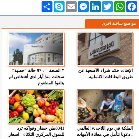
Facebook
WhatsApp
Twitter
LinkedIn
Messenger
Email
Skype
انشر
مواضيع ساخنة اخرى
الإفتاء: حكم شراء الأضحية عن
" الصحة " : 97 حالة “حصبة”
طريق البطاقات الائتمانية
سجلت منذ أيار لدى أشخاص لم
يتلقوا المطعوم
الملكة في يوم اللاجىء العالمي
3341طن خضار وفواكه ترد
: دعونا نتأمل في معاناة الأمهات
للسوق المركزي الثلاثاء - اسعار