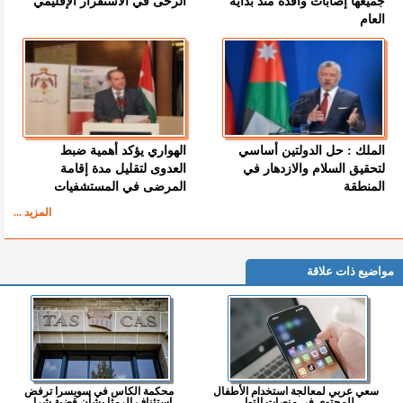
جميعها إصابات وافدة منذ بداية
الرحى في الاستقرار الإقليمي
العام
الملك : حل الدولتين أساسي
الهواري يؤكد أهمية ضبط
لتحقيق السلام والازدهار في
العدوى لتقليل مدة إقامة
المنطقة
المرضى في المستشفيات
المزيد ...
مواضيع ذات علاقة
سعي عربي لمعالجة استخدام الأطفال
محكمة الكاس في سويسرا ترفض
للمحتوى في منصات التوا...
استئناف الرمثا بشأن قضية شرا...