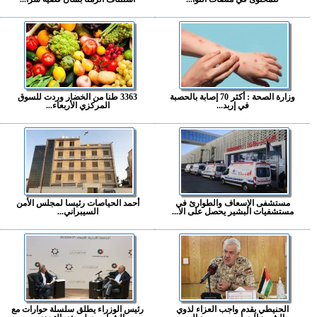
وزارة الصحة : أكثر 70 إصابة بالحصبة
3363 طنا من الخضار وردت للسوق
في إربد...
المركزي الأربعاء...
مستشفى الإسعاف والطوارئ في
أحمد الحياصات رئيسا لمجلس الأمن
مستشفيات البشير يحصل على الا...
السيبراني...
الحنيطي يقدم واجب العزاء لذوي
رئيس الوزراء يطلق سلسلة حوارات مع