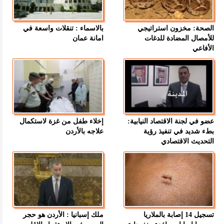
الصحة: مخزون استراتيجي
بالاسماء : تنقلات واسعة في
للأمصال المضادة للدغات
امانة عمان
الأفاعي
عضو في لجنة الاقتصاد النيابية:
إخلاء طفل من غزة لاستكمال
بطء شديد في تنفيذ رؤية
علاجه بالأردن
التحديث الاقتصادي
تسجيل 14 إصابة بالملاريا
ملك إسبانيا : الأردن هو حجر