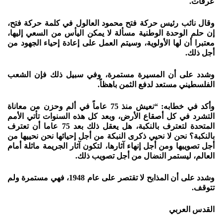
عرفات.
وقال نائب رئيس حركة فتح محمود العالول في كلمة حركة فتح،
إن حلم الوحدة الوطنية مسألة لا يمكن اليأس من السعي إليها،
معتبرا أن لها الأولوية، وسيتم العمل على إعادة إحياء الجهود من
أجل ذلك.
وشدد على أن المسيرة مستمرة، وفي سبيل ذلك فإن الشعب
الفلسطيني مستعد لدفع الثمن باهظاً.
وأكد في خطابه: “نعيش منذ 75 عاماً في ألم وحزن من معاناة
التشرد في كل أصقاع الأرض، وبعد كل هذه السنوات تأتي الأمم
المتحدة لتعترف بالنكبة، هل يعقل ذلك بعد 75 عاما أن تعترف
بالنكبة؟ نحن لا نحيي ذكرى النبكة من أجل إحيائها نحن نحييها من
أجل تصويبها ومن أجل إنهاء آثارها، لتكون آثار الجريمة ماثلة أمام
العالم، ليستمر النضال من أجل تصويب ذلك.
وشدد على أن المذابح لا تقتصر على عام 1948، فهي مستمرة ولم
تتوقف.
القدس العربي