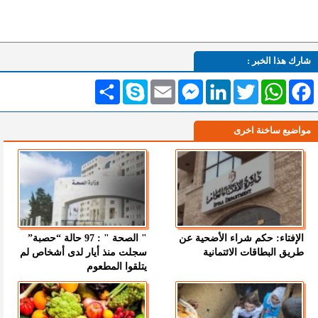
شارك هذا الخبر :
Facebook
WhatsApp
Twitter
LinkedIn
Messenger
Email
Skype
انشر
مواضيع ساخنة اخرى
الإفتاء: حكم شراء الأضحية عن
" الصحة " : 97 حالة “حصبة”
طريق البطاقات الائتمانية
سجلت منذ أيار لدى أشخاص لم
يتلقوا المطعوم