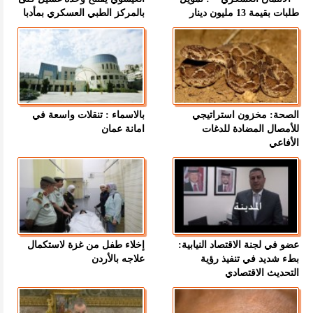
طلبات بقيمة 13 مليون دينار
بالمركز الطبي العسكري بمأدبا
الصحة: مخزون استراتيجي
بالاسماء : تنقلات واسعة في
للأمصال المضادة للدغات
امانة عمان
الأفاعي
عضو في لجنة الاقتصاد النيابية:
إخلاء طفل من غزة لاستكمال
بطء شديد في تنفيذ رؤية
علاجه بالأردن
التحديث الاقتصادي