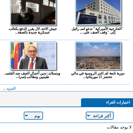
"الخارجية الأميركية" تدعو اسـ رائيل
جيش الاحتـ لال يقرر الدفع بكتائب
إلى "وقف العنف على ...
عسكرية جديدة بالضفة...
دورية تابعة لفـ اغنر الروسية في مالي
وينسلاند: ندين أعمال العنف ضد الفلسـ
تحتجز 21 موريتانيا...
طينيين ونطالب إسرا...
المزيد ...
اختيارات القراء
لا يوجد مقالات