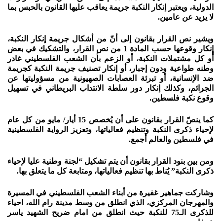
الدولية، ويعتبر إنكار النكبة جريمة يعاقب عليها القانون بالحبس بما
لا يزيد عن عامين.
ويشير نص القرار بقانون إلى أنّ من أشكال جريمة إنكار النكبة،
إنكار وقوعها حسب المادة 1 من نص القرار، والتشكيك في بعض
أو كل مشتملات النكبة، أو الزعم بأن الشعب الفلسطيني غادر
وطنه طواعية ودون إجبار، أو إنكار تصنيف جريمة النكبة كجريمة
ضد الإنسانية، أو تبرئة العصابات الصهيونية من مسؤوليتها عن
الجرائم، وكذلك إنكار دور سلطة الانتداب البريطاني في تسهيل
وقوع نكبة فلسطين.
كما ينصّ القرار بقانون على أن يُخصص 15 أيار/ مايو من كل عام
لإحياء ذكرى النكبة وتنظيم فعالياتها، وتعزيز الرواية الفلسطينية
في فلسطين والعالم أجمع.
ومن بين بنود القرار بقانون أن يتم تشكيل “لجنة وطنية عليا لإحياء
ذكرى النكبة” يُناط بها تنظيم فعالياتها، ومتابعة كل ما يتعلق بها.
وشاركت جماهير غفيرة من أبناء الشعب الفلسطيني في المسيرة
والمهرجان المركزي، الذي انطلق من وسط مدينة رام الله، احياء
للذكرى الـ75 للنكبة حيث انطلق من امام ضريح الشهيد ياسر