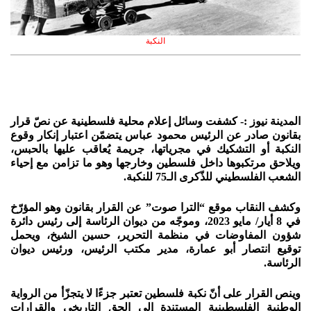
النكبة
المدينة نيوز :- كشفت وسائل إعلام محلية فلسطينية عن نصّ قرار
بقانون صادر عن الرئيس محمود عباس يتضمّن اعتبار إنكار وقوع
النكبة أو التشكيك في مجرياتها، جريمة يُعاقب عليها بالحبس،
ويلاحق مرتكبوها داخل فلسطين وخارجها وهو ما تزامن مع إحياء
الشعب الفلسطيني للذّكرى الـ75 للنكبة.
وكشف النقاب موقع “الترا صوت” عن القرار بقانون وهو المؤرّخ
في 8 أيار/ مايو 2023، وموجّه من ديوان الرئاسة إلى رئيس دائرة
شؤون المفاوضات في منظمة التحرير، حسين الشيخ، ويحمل
توقيع انتصار أبو عمارة، مدير مكتب الرئيس، ورئيس ديوان
الرئاسة.
وينص القرار على أنّ نكبة فلسطين تعتبر جزءًا لا يتجزّأ من الرواية
الوطنية الفلسطينية المستندة إلى الحق التاريخي والقرارات