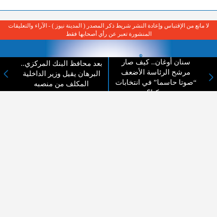
لا مانع من الإقتباس وإعادة النشر شريط ذكر المصدر ( المدينة نيوز ) - الآراء والتعليقات
المنشورة تعبر عن رأي أصحابها فقط
سنان أوغان.. كيف صار
بعد محافظ البنك المركزي..
مرشح الرئاسة الأضعف
البرهان يقيل وزير الداخلية
“صوتا حاسما” في انتخابات
المكلف من منصبه
تركيا؟
عن المدينة الإخبارية
المدينة الإخبارية صحيفة الكترونية شاملة تابعة لشركة قنوات البث
الاردنية تنقل الاخبار المحلية الأردنية وأخبار فلسطين وأبرز الأخبار
العربية والدولية لحظة حدوثها بمهنية رفيعة ليكون العالم بما يجري
فيه وحوله بين يديكم بالكلمة والصورة من مصادرها الحقيقية.
عن الشركة
اتصل بنا
الهيكل التنظيمي
اعلن معنا
ارسل خبر او صورة