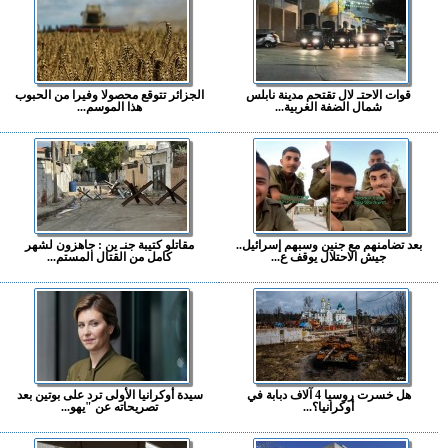
قوات الاحتـ لال تقتحم مدينة نابلس
الجزائر تتوقع محصولا وفيرا من الحبوب
شمال الضفة الغربية...
هذا الموسم...
بعد تضامنهم مع جنين وسبهم إسرائيل..
مقاتلو كتيبة جنـ ين : جاهزون لشهر
جيش الاحتلال يوقف ع...
كامل من القتال المستم...
هل خسرت روسيا 4 آلاف دبابة في
سيدة أوكرانيا الأولى ترد على بوتين بعد
أوكرانيا؟...
تصريحاته عن "يهو...