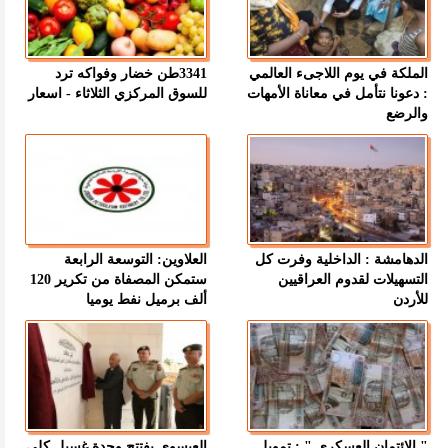
الملكة في يوم اللاجىء العالمي
3341طن خضار وفواكه ترد
: دعونا نتأمل في معاناة الأمهات
للسوق المركزي الثلاثاء - اسعار
والرضع
الدهامشة : الداخلية وفرت كل
العلاوين: التوسعة الرابعة
التسهيلات لقدوم العراقيين
ستمكن المصفاة من تكرير 120
للأردن
ألف برميل نفط يوميا
" الائتمان العسكري " : تمويل
العيسوي يفتتح وحدة غسيل كلى