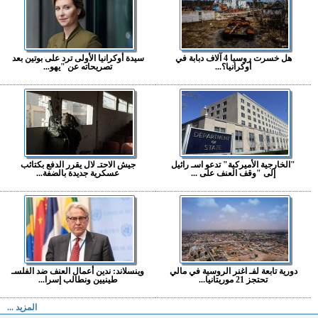
هل خسرت روسيا 4 آلاف دبابة في
سيدة أوكرانيا الأولى ترد على بوتين بعد
أوكرانيا؟...
تصريحاته عن "يهو...
"الخارجية الأميركية" تدعو اسـ رائيل
جيش الاحتـ لال يقرر الدفع بكتائب
إلى "وقف العنف على ...
عسكرية جديدة بالضفة...
دورية تابعة لفـ اغنر الروسية في مالي
وينسلاند: ندين أعمال العنف ضد الفلسـ
تحتجز 21 موريتانيا...
طينيين ونطالب إسرا...
المزيد ...