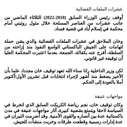
عشرات الملفات القضائية
أوقف رئيس الوزراء السابق (2018-2022) الثلاثاء الماضي من
جانب عشرات من العناصر المسلحة خلال مثول روتيني أمام
محكمة في إسلام أباد في قضية فساد.
وخان الملاحق في عشرات الملفات القضائية والذي يشن حملة
اتهامات على الجيش الباكستاني الواسع النفوذ منذ إزاحته من
السلطة، أفرج عنه بكفالة، الجمعة، بعدما اعتبرت المحكمة العليا
أن توقيفه غير قانوني.
لكن وزير الداخلية رانا سناء الله تعهد توقيف خان مجددا، علما بأن
الأخير يضغط منذ أشهر لإجراء انتخابات قبل تشرين الأول/أكتوبر
أملا بالعودة إلى الحكم.
مواجهات عنيفة
وكان توقيف خان، نجم رياضة الكريكت السابق الذي انخرط في
السياسة لاحقا ويتمتع بشعبية كبيرة، أثار مواجهات عنيفة في مدن
باكستانية عدة بين أنصاره والقوى الأمنية. وقد أضرمت النيران في
عدة إدارات رسمية وقطعت طرقات وخربت منشآت للجيش.