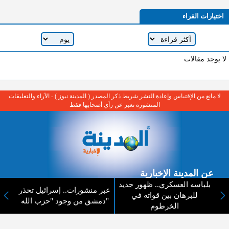
اختيارات القراء
لا يوجد مقالات
لا مانع من الإقتباس وإعادة النشر شريط ذكر المصدر ( المدينة نيوز ) - الآراء والتعليقات
المنشورة تعبر عن رأي أصحابها فقط
عن المدينة الإخبارية
بلباسه العسكري.. ظهور جديد
عبر منشورات.. إسرائيل تحذر
المدينة الإخبارية صحيفة الكترونية شاملة تابعة لشركة قنوات البث
للبرهان بين قواته في
دمشق من وجود "حزب الله"
الاردنية تنقل الاخبار المحلية الأردنية وأخبار فلسطين وأبرز الأخبار
الخرطوم
العربية والدولية لحظة حدوثها بمهنية رفيعة ليكون العالم بما يجري
فيه وحوله بين يديكم بالكلمة والصورة من مصادرها الحقيقية.