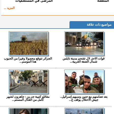
المنطقة
المرضى في المستشفيات
المزيد ...
مواضيع ذات علاقة
قوات الاحتـ لال تقتحم مدينة نابلس
الجزائر تتوقع محصولا وفيرا من الحبوب
شمال الضفة الغربية...
هذا الموسم...
بعد تضامنهم مع جنين وسبهم إسرائيل..
مقاتلو كتيبة جنـ ين : جاهزون لشهر
جيش الاحتلال يوقف ع...
كامل من القتال المستم...