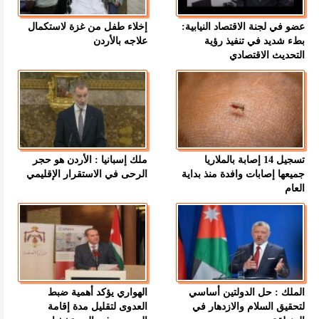
عضو في لجنة الاقتصاد النيابية:
إخلاء طفل من غزة لاستكمال
بطء شديد في تنفيذ رؤية
علاجه بالأردن
التحديث الاقتصادي
تسجيل 14 إصابة بالملاريا
ملك إسبانيا : الأردن هو حجر
جميعها إصابات وافدة منذ بداية
الرحى في الاستقرار الإقليمي
العام
الملك : حل الدولتين أساسي
الهواري يؤكد أهمية ضبط
لتحقيق السلام والازدهار في
العدوى لتقليل مدة إقامة