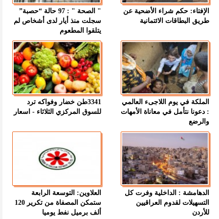
الإفتاء: حكم شراء الأضحية عن
" الصحة " : 97 حالة “حصبة”
طريق البطاقات الائتمانية
سجلت منذ أيار لدى أشخاص لم
يتلقوا المطعوم
الملكة في يوم اللاجىء العالمي
3341طن خضار وفواكه ترد
: دعونا نتأمل في معاناة الأمهات
للسوق المركزي الثلاثاء - اسعار
والرضع
الدهامشة : الداخلية وفرت كل
العلاوين: التوسعة الرابعة
التسهيلات لقدوم العراقيين
ستمكن المصفاة من تكرير 120
للأردن
ألف برميل نفط يوميا