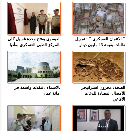
" الائتمان العسكري " : تمويل
العيسوي يفتتح وحدة غسيل كلى
طلبات بقيمة 13 مليون دينار
بالمركز الطبي العسكري بمأدبا
الصحة: مخزون استراتيجي
بالاسماء : تنقلات واسعة في
للأمصال المضادة للدغات
امانة عمان
الأفاعي