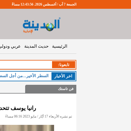
الجمعة 7 آب / أغسطس 2026. 12:43:56 مساءً
الرئيسية
حديث المدينة
عربي ودولي
تابعونا:
السطر الأخير...من أجل السط
اخر اﻷخبار
فن تاستك
رانيا يوسف تتحدث
تم نشره الأربعاء 17 أيّار / مايو 2023 06:16 مساءً