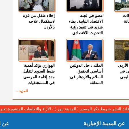
لات
عضو في لجنة
إخلاء طفل من غزة
نة
الاقتصاد النيابية: بطء
لاستكمال علاجه
شديد في تنفيذ رؤية
بالأردن
التحديث الاقتصادي
الأردن
الملك : حل الدولتين
الهواري يؤكد أهمية
ى في
أساسي لتحقيق
ضبط العدوى لتقليل
قليمي
السلام والازدهار في
مدة إقامة المرضى
المنطقة
في المستشفيات
المزيد ...
عادة النشر شريط ذكر المصدر ( المدينة نيوز ) - الآراء والتعليقات المنشورة تع
عن المدينة الإخبارية
عن ا