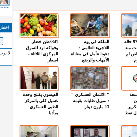
اختيار
" الصحة " : 97 حالة
الملكة في يوم
3341طن خضار
ت منذ
اللاجىء العالمي :
وفواكه ترد للسوق
لا يوج
اص لم
دعونا نتأمل في معاناة
المركزي الثلاثاء -
م
الأمهات والرضع
اسعار
وسعة
" الائتمان العسكري "
العيسوي يفتتح وحدة
ن
: تمويل طلبات بقيمة
غسيل كلى بالمركز
كرير
13 مليون دينار
الطبي العسكري
ميل نفط
بمأدبا