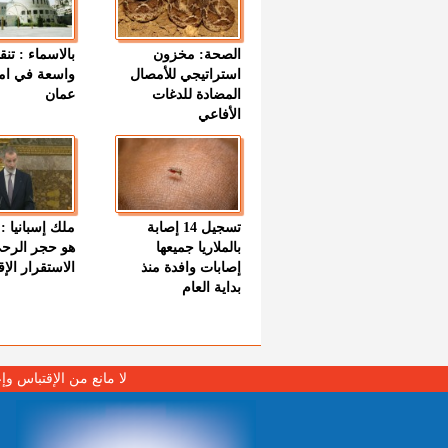
الصحة: مخزون
بالاسماء : تنق
استراتيجي للأمصال
واسعة في اما
المضادة للدغات
عمان
الأفاعي
تسجيل 14 إصابة
ملك إسبانيا : 
بالملاريا جميعها
هو حجر الرح
إصابات وافدة منذ
الاستقرار الإ
بداية العام
لا مانع من الإقتباس وإ