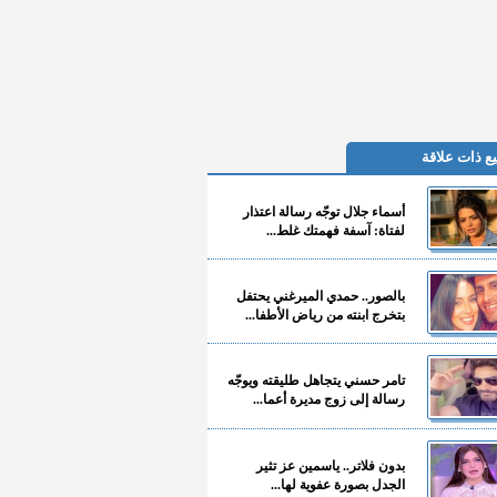
ع ذات علاقة
أسماء جلال توجّه رسالة اعتذار
لفتاة: آسفة فهمتك غلط...
بالصور.. حمدي الميرغني يحتفل
بتخرج ابنته من رياض الأطفا...
تامر حسني يتجاهل طليقته ويوجّه
رسالة إلى زوج مديرة أعما...
بدون فلاتر.. ياسمين عز تثير
الجدل بصورة عفوية لها...