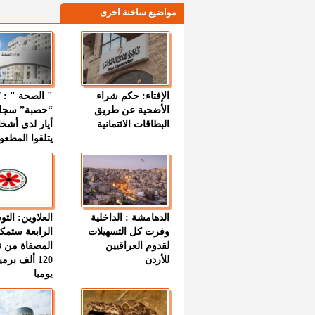
مواضيع ساخنة اخرى
الإفتاء: حكم شراء
الأضحية عن طريق
“حصبة” سجل
البطاقات الائتمانية
أيار لدى أشخ
يتلقوا المطعو
الدهامشة : الداخلية
العلاوين: الت
وفرت كل التسهيلات
الرابعة ستمك
لقدوم العراقيين
المصفاة من ت
للأردن
120 ألف بر
يوميا