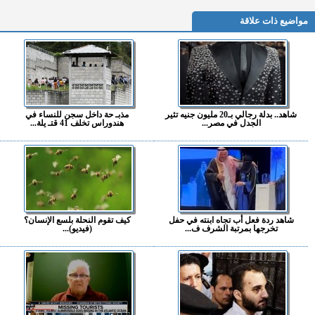
مواضيع ذات علاقة
شاهد.. بدلة رجالي بـ20 مليون جنيه تثير
مذبـ حة داخل سجن للنساء في
الجدل في مصر...
هندوراس تخلف 41 قتـ يلة...
شاهد ردة فعل أب تجاه ابنته في حفل
كيف تقوم النحلة بلسع الإنسان؟
تخرجها بمرتبة الشرف ف...
(فيديو)...