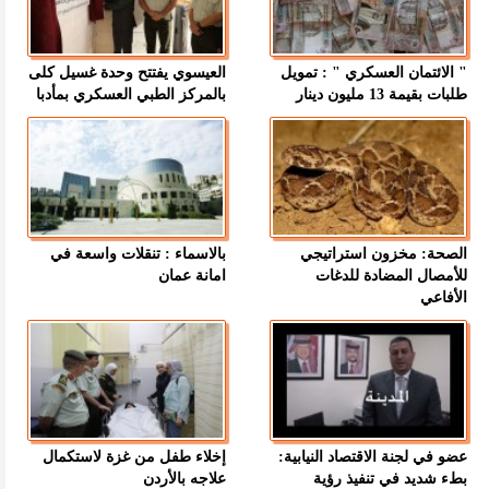
" الائتمان العسكري " : تمويل
العيسوي يفتتح وحدة غسيل كلى
طلبات بقيمة 13 مليون دينار
بالمركز الطبي العسكري بمأدبا
الصحة: مخزون استراتيجي
بالاسماء : تنقلات واسعة في
للأمصال المضادة للدغات
امانة عمان
الأفاعي
عضو في لجنة الاقتصاد النيابية:
إخلاء طفل من غزة لاستكمال
بطء شديد في تنفيذ رؤية
علاجه بالأردن