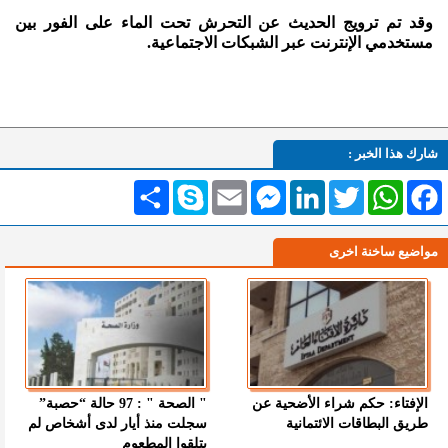
وقد تم ترويج الحديث عن التحرش تحت الماء على الفور بين
مستخدمي الإنترنت عبر الشبكات الاجتماعية.
شارك هذا الخبر :
Facebook
WhatsApp
Twitter
LinkedIn
Messenger
Email
Skype
انشر
مواضيع ساخنة اخرى
الإفتاء: حكم شراء الأضحية عن
" الصحة " : 97 حالة “حصبة”
طريق البطاقات الائتمانية
سجلت منذ أيار لدى أشخاص لم
يتلقوا المطعوم