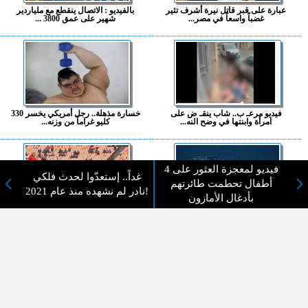
عبارة على قبر قاتل نيرة أشرف تثير
بالفيديو : الاتصال ينقطع مع ملياردير
غضباً واسعاً في مصر...
شهير على عمق 3800 ...
فيديو مرعـ ب.. شاب ينقـ ض على
خسارة مذهلة.. رجل أمريكي يخسر 330
امرأة وابنتها في وضح النه...
كليو غراماً من وزنه...
فيديو لمعجزة العثور على 4
غداً.. إستعدّوا لحدث فلكي
أطفال تحطمت طائرتهم
نادر لم نشهده منذ عام 2021!
بأدغال الأمازون
خلال رحلتها إلى حطام "تايتنيك"..
فيديو "طرد الأطفال".. حكم مصري
الغواصة اختفت وعلى متن...
يسجل سابقة كروية...
المزيد ...
اختيارات القراء