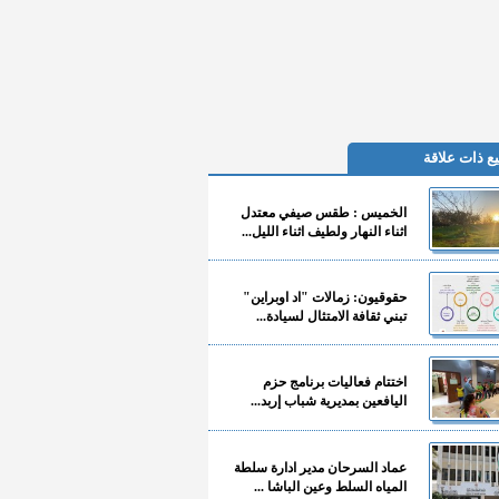
ع ذات علاقة
الخميس : طقس صيفي معتدل
اثناء النهار ولطيف اثناء الليل...
حقوقيون: زمالات "اد اوبراين"
تبني ثقافة الامتثال لسيادة...
اختتام فعاليات برنامج حزم
اليافعين بمديرية شباب إربد...
عماد السرحان مدير ادارة سلطة
المياه السلط وعين الباشا ...