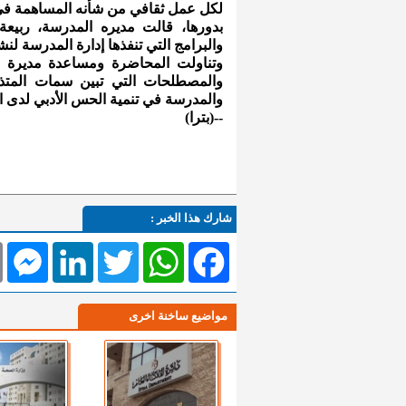
لكل عمل ثقافي من شأنه المساهمة في
بدورها، قالت مديره المدرسة، ربي
والبرامج التي تنفذها إدارة المدرسة لن
وتناولت المحاضرة ومساعدة مديرة ال
والمصطلحات التي تبين سمات المتذوق
والمدرسة في تنمية الحس الأدبي لدى ال
--(بترا)
شارك هذا الخبر :
l
Messenger
LinkedIn
Twitter
WhatsApp
Facebook
مواضيع ساخنة اخرى