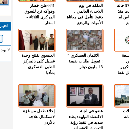
" الصحة " : 97 حالة
الملكة في يوم
3341طن خضار
ت منذ
اللاجىء العالمي :
وفواكه ترد للسوق
اص لم
دعونا نتأمل في معاناة
المركزي الثلاثاء -
م
الأمهات والرضع
اسعار
اختيار
لا يوج
وسعة
" الائتمان العسكري "
العيسوي يفتتح وحدة
ن
: تمويل طلبات بقيمة
غسيل كلى بالمركز
كرير
13 مليون دينار
الطبي العسكري
ميل نفط
بمأدبا
لات
عضو في لجنة
إخلاء طفل من غزة
نة
الاقتصاد النيابية: بطء
لاستكمال علاجه
شديد في تنفيذ رؤية
بالأردن
التحديث الاقتصادي