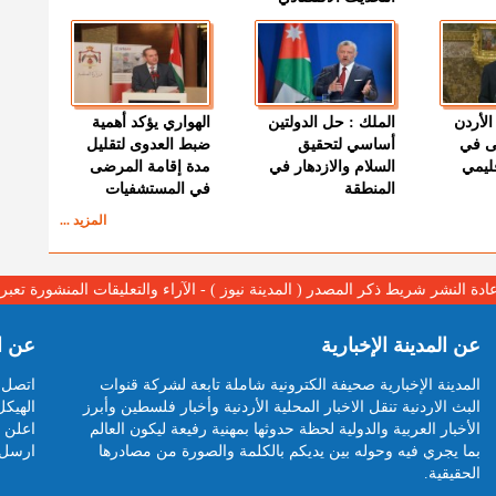
الأردن
الملك : حل الدولتين
الهواري يؤكد أهمية
ى في
أساسي لتحقيق
ضبط العدوى لتقليل
قليمي
السلام والازدهار في
مدة إقامة المرضى
المنطقة
في المستشفيات
المزيد ...
عادة النشر شريط ذكر المصدر ( المدينة نيوز ) - الآراء والتعليقات المنشورة تع
عن المدينة الإخبارية
عن ا
المدينة الإخبارية صحيفة الكترونية شاملة تابعة لشركة قنوات
اتصل ب
البث الاردنية تنقل الاخبار المحلية الأردنية وأخبار فلسطين وأبرز
الهيكل
الأخبار العربية والدولية لحظة حدوثها بمهنية رفيعة ليكون العالم
اعلن م
بما يجري فيه وحوله بين يديكم بالكلمة والصورة من مصادرها
ارسل 
الحقيقية.