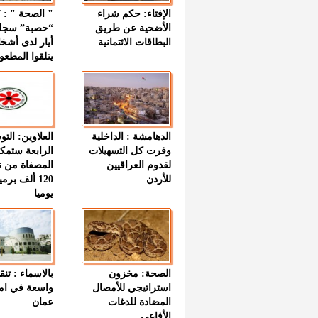
الإفتاء: حكم شراء
الأضحية عن طريق
“حصبة” سجل
البطاقات الائتمانية
أيار لدى أشخ
يتلقوا المطعو
الدهامشة : الداخلية
العلاوين: الت
وفرت كل التسهيلات
الرابعة ستمك
لقدوم العراقيين
المصفاة من ت
للأردن
120 ألف بر
يوميا
الصحة: مخزون
بالاسماء : تنق
استراتيجي للأمصال
واسعة في اما
المضادة للدغات
عمان
الأفاعي