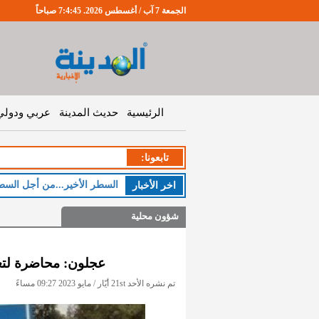
الجمعة 7 آب / أغسطس 2026. 7:4:45 صباحاً
الرئيسية
حديث المدينة
عربي ودولي
تابعونا:
السطر الأخير...من أجل السط
اخر اﻷخبار
شؤون محلية
عجلون: محاضرة لتع
تم نشره الأحد 21st أيّار / مايو 2023 09:27 مساءً