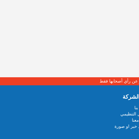
بر عن رأي أصحابها فقط
لشركة
نا
 التنظيمي
عنا
خبر او صورة