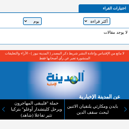
اختيارات القراء
لا يوجد مقالات
لا مانع من الإقتباس وإعادة النشر شريط ذكر المصدر ( المدينة نيوز ) - الآراء والتعليقات
المنشورة تعبر عن رأي أصحابها فقط
عن المدينة الإخبارية
حملة "فليبقى المهاجرون
بايدن ومكارثي يلتقيان الاثنين
المدينة الإخبارية صحيفة الكترونية شاملة تابعة لشركة قنوات البث
ويرحل كليتشدار أوغلو" بتركيا
لبحث سقف الدين
الاردنية تنقل الاخبار المحلية الأردنية وأخبار فلسطين وأبرز الأخبار
تثير تفاعلا (شاهد)
العربية والدولية لحظة حدوثها بمهنية رفيعة ليكون العالم بما يجري
فيه وحوله بين يديكم بالكلمة والصورة من مصادرها الحقيقية.