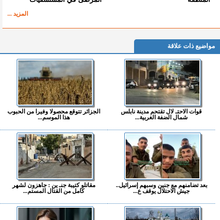
المزيد ...
مواضيع ذات علاقة
قوات الاحتـ لال تقتحم مدينة نابلس
الجزائر تتوقع محصولا وفيرا من الحبوب
شمال الضفة الغربية...
هذا الموسم...
بعد تضامنهم مع جنين وسبهم إسرائيل..
مقاتلو كتيبة جنـ ين : جاهزون لشهر
جيش الاحتلال يوقف ع...
كامل من القتال المستم...