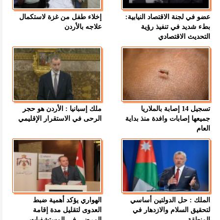
عضو في لجنة الاقتصاد النيابية:
إخلاء طفل من غزة لاستكمال
بطء شديد في تنفيذ رؤية
علاجه بالأردن
التحديث الاقتصادي
تسجيل 14 إصابة بالملاريا
ملك إسبانيا : الأردن هو حجر
جميعها إصابات وافدة منذ بداية
الرحى في الاستقرار الإقليمي
العام
الملك : حل الدولتين أساسي
الهواري يؤكد أهمية ضبط
لتحقيق السلام والازدهار في
العدوى لتقليل مدة إقامة
المنطقة
المرضى في المستشفيات