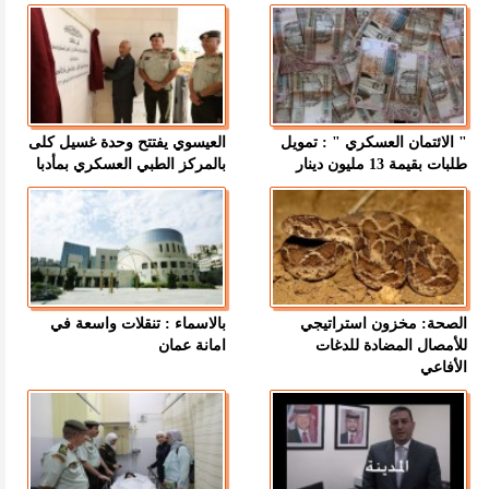
" الائتمان العسكري " : تمويل
العيسوي يفتتح وحدة غسيل كلى
طلبات بقيمة 13 مليون دينار
بالمركز الطبي العسكري بمأدبا
الصحة: مخزون استراتيجي
بالاسماء : تنقلات واسعة في
للأمصال المضادة للدغات
امانة عمان
الأفاعي