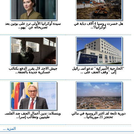
هل خسرت روسيا 4 آلاف دبابة في
سيدة أوكرانيا الأولى ترد على بوتين بعد
أوكرانيا؟...
تصريحاته عن "يهو...
"الخارجية الأميركية" تدعو اسـ رائيل
جيش الاحتـ لال يقرر الدفع بكتائب
إلى "وقف العنف على ...
عسكرية جديدة بالضفة...
دورية تابعة لفـ اغنر الروسية في مالي
وينسلاند: ندين أعمال العنف ضد الفلسـ
تحتجز 21 موريتانيا...
طينيين ونطالب إسرا...
المزيد ...