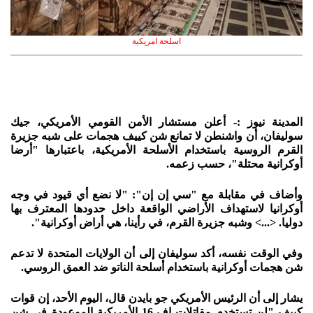
اسلحة امريكية
المدينة نيوز :- أعلن مستشار الأمن القومي الأمريكي، جيك
سوليفان، أن واشنطن لا تمانع شن كييف هجمات على شبه جزيرة
القرم الروسية باستخدام الأسلحة الأمريكية، باعتبارها "أرضا
أوكرانية محتلة"، حسب زعمه.
وأضاف في مقابلة مع "سي إن إن": "لا نضع أي قيود في وجه
أوكرانيا لاستهداف الأراضي الواقعة داخل حدودها المعترف بها
دوليا. <...> وشبه جزيرة القرم، في رأينا، هي أراض أوكرانية".
وفي الوقت نفسه، أكد سوليفان إلى أن الولايات المتحدة لا تدعم
شن هجمات أوكرانية باستخدام أسلحة الناتو ضد العمق الروسي.
يشار إلى أن الرئيس الأمريكي جو بايدن قال، اليوم الأحد، إن قوات
كييف "لن تستخدم مقاتلات إف-16 الأمريكية الموعودة في شن