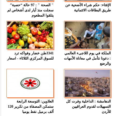
الإفتاء: حكم شراء الأضحية عن
" الصحة " : 97 حالة “حصبة”
طريق البطاقات الائتمانية
سجلت منذ أيار لدى أشخاص لم
يتلقوا المطعوم
الملكة في يوم اللاجىء العالمي
3341طن خضار وفواكه ترد
: دعونا نتأمل في معاناة الأمهات
للسوق المركزي الثلاثاء - اسعار
والرضع
الدهامشة : الداخلية وفرت كل
العلاوين: التوسعة الرابعة
التسهيلات لقدوم العراقيين
ستمكن المصفاة من تكرير 120
للأردن
ألف برميل نفط يوميا