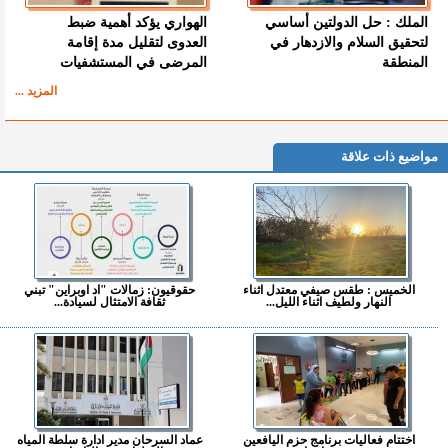
الملك : حل الدولتين أساسي
الهواري يؤكد أهمية ضبط
لتحقيق السلام والازدهار في
العدوى لتقليل مدة إقامة
المنطقة
المرضى في المستشفيات
المزيد ...
مواضيع ذات علاقة
الخميس : طقس صيفي معتدل اثناء
حقوقيون: زمالات "اد اوبراين" تبني
النهار ولطيف اثناء الليل...
ثقافة الامتثال لسيادة...
اختتام فعاليات برنامج حزم اليافعين
عماد السرحان مدير ادارة سلطة المياه