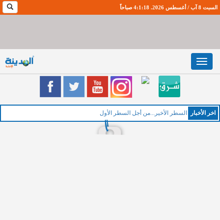
السبت 8 آب / أغسطس 2026. 4:1:19 صباحاً
Toggle
navigation
اخر اﻷخبار
السطر الأخير...من أجل السطر الأول