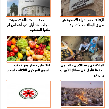
الإفتاء: حكم شراء الأضحية عن
" الصحة " : 97 حالة “حصبة”
طريق البطاقات الائتمانية
سجلت منذ أيار لدى أشخاص لم
يتلقوا المطعوم
الملكة في يوم اللاجىء العالمي
3341طن خضار وفواكه ترد
: دعونا نتأمل في معاناة الأمهات
للسوق المركزي الثلاثاء - اسعار
والرضع