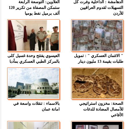
الدهامشة : الداخلية وفرت كل
العلاوين: التوسعة الرابعة
التسهيلات لقدوم العراقيين
ستمكن المصفاة من تكرير 120
للأردن
ألف برميل نفط يوميا
" الائتمان العسكري " : تمويل
العيسوي يفتتح وحدة غسيل كلى
طلبات بقيمة 13 مليون دينار
بالمركز الطبي العسكري بمأدبا
الصحة: مخزون استراتيجي
بالاسماء : تنقلات واسعة في
للأمصال المضادة للدغات
امانة عمان
الأفاعي