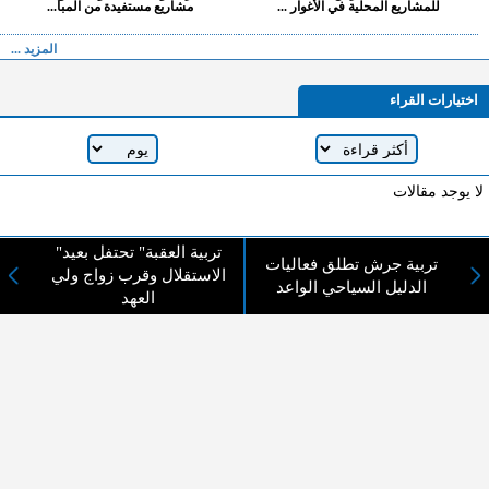
للمشاريع المحلية في الأغوار ...
مشاريع مستفيدة من المبا...
المزيد ...
اختيارات القراء
لا يوجد مقالات
"تربية العقبة" تحتفل بعيد
تربية جرش تطلق فعاليات
لا مانع من الإقتباس وإعادة النشر شريط ذكر المصدر ( المدينة نيوز ) - الآراء والتعليقات
الاستقلال وقرب زواج ولي
الدليل السياحي الواعد
المنشورة تعبر عن رأي أصحابها فقط
العهد
عن المدينة الإخبارية
المدينة الإخبارية صحيفة الكترونية شاملة تابعة لشركة قنوات البث