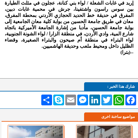
إربد في غابات الشعلة / لواء بني كنانة، عجلون في مثلث الطيارة
بين سوس راسون واشتفينا، جرش في محمية غابات دبين،
المفرق في حديقة خط الحديد الحجازي الأردني بمحطة المفرق،
معان في طريق جامعة الحسين من بوابة كلية معان الجامعية إلى
بوابة جامعة الحسين، مأدبا من إشارة الجامعة الأميركية باتجاه
شارع المية، وادي الأردن، في منطقة الزارا / لواء الشونة الجنوبية،
لواء البتراء في منطقة أم صيحون والبتراء الصغيرة، وقضاء
الظليل داخل ومحيط ملعب وحديقة الهاشميين.
--(بترا)
شارك هذا الخبر :
Facebook
WhatsApp
Twitter
LinkedIn
Messenger
Email
Skype
انشر
مواضيع ساخنة اخرى