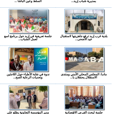
بمديرية شباب إربد...
السلط وعين الباشا ...
بلدية غرب إربد ترفع جاهزيتها لاستقبال
جلسة تعريفية في إربد حول برنامج اسع
عيد الأضحى...
لعمل الشباب...
مادبا: المجلس المحلي الأمني ومنتدى
ندوة في نقابة الأطباء حول اللاجئين
الاستقلال يحتفلان با...
وتحديات الرعاية الصح...
جلسة لبحث الفرص الاقتصادية
مدير المؤسسة التعاونية يطلع على