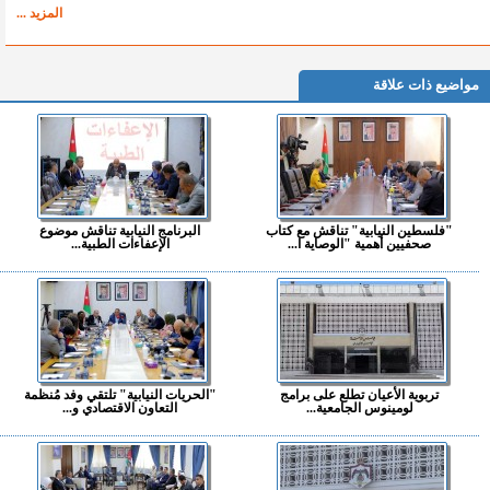
المزيد ...
مواضيع ذات علاقة
"فلسطين النيابية" تناقش مع كتاب
البرنامج النيابية تناقش موضوع
صحفيين أهمية "الوصاية ا...
الإعفاءات الطبية...
تربوية الأعيان تطلع على برامج
"الحريات النيابية" تلتقي وفد مُنظمة
لومينوس الجامعية...
التعاون الاقتصادي و...