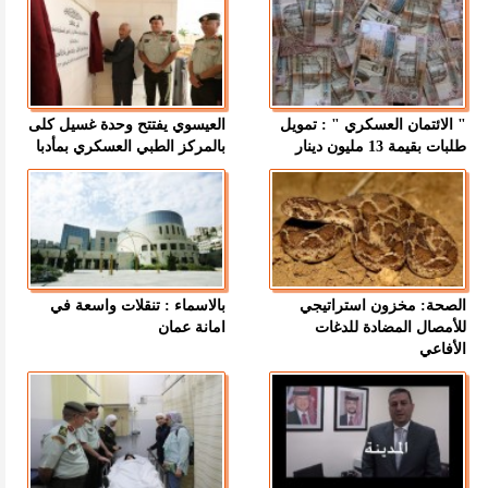
" الائتمان العسكري " : تمويل
العيسوي يفتتح وحدة غسيل كلى
طلبات بقيمة 13 مليون دينار
بالمركز الطبي العسكري بمأدبا
الصحة: مخزون استراتيجي
بالاسماء : تنقلات واسعة في
للأمصال المضادة للدغات
امانة عمان
الأفاعي