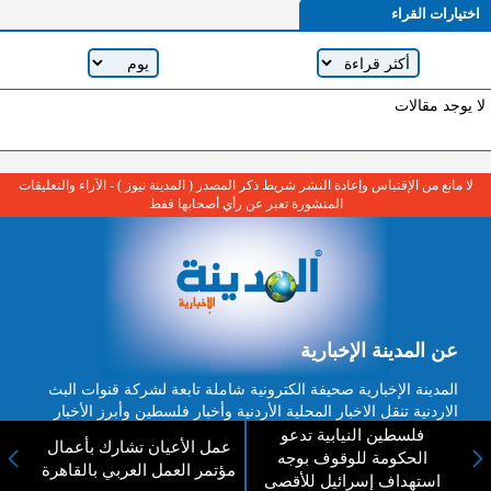
اختيارات القراء
لا يوجد مقالات
لا مانع من الإقتباس وإعادة النشر شريط ذكر المصدر ( المدينة نيوز ) - الآراء والتعليقات
المنشورة تعبر عن رأي أصحابها فقط
عن المدينة الإخبارية
المدينة الإخبارية صحيفة الكترونية شاملة تابعة لشركة قنوات البث
الاردنية تنقل الاخبار المحلية الأردنية وأخبار فلسطين وأبرز الأخبار
العربية والدولية لحظة حدوثها بمهنية رفيعة ليكون العالم بما يجري
فلسطين النيابية تدعو
عمل الأعيان تشارك بأعمال
فيه وحوله بين يديكم بالكلمة والصورة من مصادرها الحقيقية.
الحكومة للوقوف بوجه
مؤتمر العمل العربي بالقاهرة
استهداف إسرائيل للأقصى