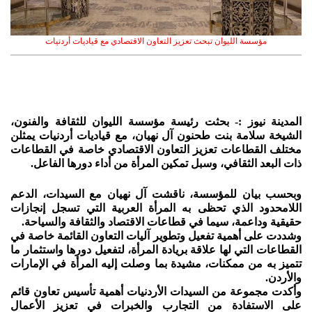
مؤسسة الليوان تبحث تعزيز التعاون الاقتصادي مع قياديات أردنيات
المدينة نيوز :- بحثت رئيسة مؤسسة الليوان للثقافة والفنون،
الشيخة سلامة بنت طحنون آل نهيان، مع قياديات أردنيات يمثلن
مختلف القطاعات تعزيز التعاون الاقتصادي خاصة في القطاعات
ذات البعد الثقافي، وسبل تمكين المرأة من أداء دورها الفاعل.
وبحسب بيان للمؤسسة، ناقشت آل نهيان مع السيدات، الدعم
اللامحدود الذي تحظى به المرأة العربية التي تسجل إنجازات
حقيقية وداعمة، سيما في قطاعات الاقتصاد والثقافة والسياحة.
وشددت على أهمية تفعيل وتطوير آليات التعاون القائمة خاصة في
القطاعات التي لها علاقة بريادة المرأة، لتفعيل دورها واستثمار ما
تتميز به من ممكنات، مشيدة بما وصلت إليه المرأة في الإمارات
والأردن.
وأكدت مجموعة من السيدات الأردنيات أهمية تأسيس تعاون قائم
على الاستفادة من التجارب والخبرات في تعزيز الأعمال