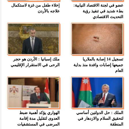
عضو في لجنة الاقتصاد النيابية:
إخلاء طفل من غزة لاستكمال
بطء شديد في تنفيذ رؤية
علاجه بالأردن
التحديث الاقتصادي
تسجيل 14 إصابة بالملاريا
ملك إسبانيا : الأردن هو حجر
جميعها إصابات وافدة منذ بداية
الرحى في الاستقرار الإقليمي
العام
الملك : حل الدولتين أساسي
الهواري يؤكد أهمية ضبط
لتحقيق السلام والازدهار في
العدوى لتقليل مدة إقامة
المنطقة
المرضى في المستشفيات