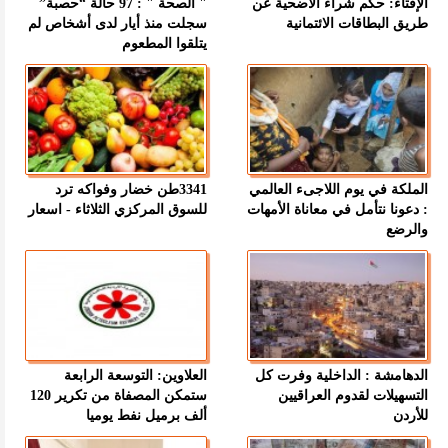
الإفتاء: حكم شراء الأضحية عن
" الصحة " : 97 حالة “حصبة”
طريق البطاقات الائتمانية
سجلت منذ أيار لدى أشخاص لم
يتلقوا المطعوم
الملكة في يوم اللاجىء العالمي
3341طن خضار وفواكه ترد
: دعونا نتأمل في معاناة الأمهات
للسوق المركزي الثلاثاء - اسعار
والرضع
الدهامشة : الداخلية وفرت كل
العلاوين: التوسعة الرابعة
التسهيلات لقدوم العراقيين
ستمكن المصفاة من تكرير 120
للأردن
ألف برميل نفط يوميا