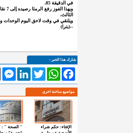
في الدقيقة 85.
الثالث.
ويلتقي في وقت لاحق اليوم الوحدات وا
--(بترا)
شارك هذا الخبر :
l
Messenger
LinkedIn
Twitter
WhatsApp
Facebook
مواضيع ساخنة اخرى
الإفتاء: حكم شراء
الأضحية عن طريق
“حصبة” سجل