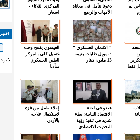
اص لم
دعونا نتأمل في معاناة
المركزي الثلاثاء -
م
الأمهات والرضع
اسعار
اختيار
وسعة
" الائتمان العسكري "
العيسوي يفتتح وحدة
ن
: تمويل طلبات بقيمة
غسيل كلى بالمركز
لا يوج
كرير
13 مليون دينار
الطبي العسكري
ميل نفط
بمأدبا
لات
عضو في لجنة
إخلاء طفل من غزة
نة
الاقتصاد النيابية: بطء
لاستكمال علاجه
شديد في تنفيذ رؤية
بالأردن
التحديث الاقتصادي