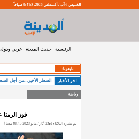
الخميس 6 آب / أغسطس 2026. 9:41:8 صباحاً
الرئيسية
حديث المدينة
عربي ودولي
تابعونا:
السطر الأخير...من أجل السط
اخر اﻷخبار
رياضة
فوز الرمثا 
تم نشره الثلاثاء 23rd أيّار / مايو 2023 08:45 مساءً