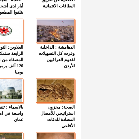
البطاقات الائتمانية
أيار لدى أشخ
يتلقوا المطعو
الدهامشة : الداخلية
العلاوين: الت
وفرت كل التسهيلات
الرابعة ستمك
لقدوم العراقيين
المصفاة من ت
للأردن
120 ألف بر
يوميا
الصحة: مخزون
بالاسماء : تنق
استراتيجي للأمصال
واسعة في اما
المضادة للدغات
عمان
الأفاعي