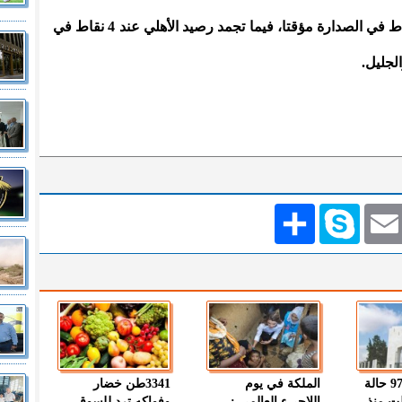
وبهذا الفوز رفع الرمثا رصيده إلى 7 نقاط في الصدارة مؤقتا، فيما تجمد رصيد الأهلي عند 4 نقاط في
لجليل.
Emai
Skype
انشر
" الصحة " : 97 حالة
الملكة في يوم
3341طن خضار
ت منذ
اللاجىء العالمي :
وفواكه ترد للسوق