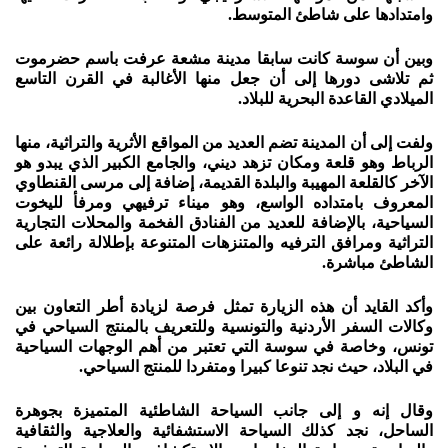
وامتدادها على شاطئ المتوسط.
وبين أن سوسة كانت سابقا مدينة مشعة عرفت باسم حضرموت
ثم تلاشى دورها إلى أن جعل منها الأغالبة في القرن التاسع
الميلادي القاعدة البحرية للبلاد.
ولفت إلى أن المدينة تضم العديد من المواقع الأثرية والتراثية، منها
الرباط وهو قلعة ومكان تزهد ديني، والجامع الكبير الذي يبدو هو
الآخر كالقلعة المهيبة والبلدة القديمة، إضافة إلى مرسى القنطاوي
المعروف بامتداده الواسع، وهو ميناء ترفيهي ومرفأ لليخوت
السياحية، بالإضافة للعديد من الفنادق الفخمة والمحلات التجارية
التراثية ومرافق الترفيه والمتنزهات المتنوعة بإطلالة رائعة على
الشاطئ مباشرة.
وأكد القايد أن هذه الزيارة تمثل فرصة لزيادة أطر التعاون بين
وكالات السفر الأردنية والتونسية وللتعريف بالمنتج السياحي في
تونس، وخاصة في سوسة التي تعتبر من أهم الوجهات السياحية
في البلاد، حيث نجد تنوعا كبيرا ومتفردا للمنتج السياحي.
وقال إنه و إلى جانب السياحة الشاطئية المتميزة بجوهرة
الساحل، نجد كذلك السياحة الاستشفائية والعلاجية والثقافية