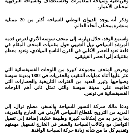
والرياضية وسياحة المغامرات والاستكشاف والسياحة الترفيهية
لمختلف الأعمار.
وذكر أنه يوجد للديوان الوطني للسياحة أكثر من 20 ممثلية
منتشرة بمختلف أنحاء العالم.
واستمع الوفد، خلال زيارته، إلى متحف سوسة الأثري لعرض قدمه
المرشد السياحي نبيل الشيبي حول مقتنيات المتحف المقام في
قلعة تعود للعصر الأغلبي في القرن التاسع الميلادي، وتعود معظم
مقتنياته إلى العصر الفينيقي.
ويعرض المتحف مجموعة كبيرة من اللوحات الفسيفسائية التي
عثر عليها أثناء عمليات التنقيب والحفريات في 1882 بمدينة سوسة
وضواحيها وتبرز العديد من الفترات التاريخية والحضارات التي
تعاقبت على مدينة سوسة والتي تمثل ثاني أهم اللوحات
الفسيفسائية في تونس.
ودعا مالك شركة النسور للسياحة والسفر، مصلح نزال، إلى
المزيد من الترويج للقطاع السياحي الأردني في الخارج والتعريف
بما يزخر به من إمكانات كبيرة وطبيعة خلابة، إضافة إلى تفعيل
التواصل مع وكالات السياحة والسفر في الخارج لتسهيل مهمتهم
وتقديم كل ما من شأنه زيادة حركة السياحة الوافدة.