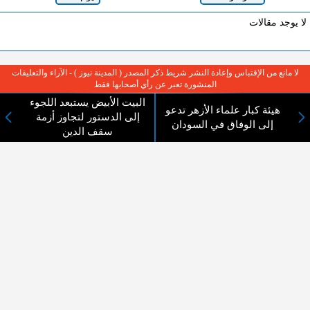
لا يوجد مقالات
لا مانع من الإقتباس وإعادة النشر شريط ذكر المصدر ( المدينة نيوز ) - الآراء والتعليقات
المنشورة تعبر عن رأي أصحابها فقط
البيت الأبيض يستبعد اللجوء
هيئة كبار علماء الأزهر تدعو
إلى الدستور لتجاوز أزمة
إلى الوفاق في السودان
سقف الدين
عن المدينة الإخبارية
المدينة الإخبارية صحيفة الكترونية شاملة تابعة لشركة قنوات البث
الاردنية تنقل الاخبار المحلية الأردنية وأخبار فلسطين وأبرز الأخبار
العربية والدولية لحظة حدوثها بمهنية رفيعة ليكون العالم بما يجري
فيه وحوله بين يديكم بالكلمة والصورة من مصادرها الحقيقية.
عن الشركة
اتصل بنا