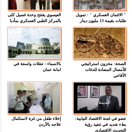
" الائتمان العسكري " : تمويل
العيسوي يفتتح وحدة غسيل كلى
طلبات بقيمة 13 مليون دينار
بالمركز الطبي العسكري بمأدبا
الصحة: مخزون استراتيجي
بالاسماء : تنقلات واسعة في
للأمصال المضادة للدغات
امانة عمان
الأفاعي
عضو في لجنة الاقتصاد النيابية:
إخلاء طفل من غزة لاستكمال
بطء شديد في تنفيذ رؤية
علاجه بالأردن
التحديث الاقتصادي