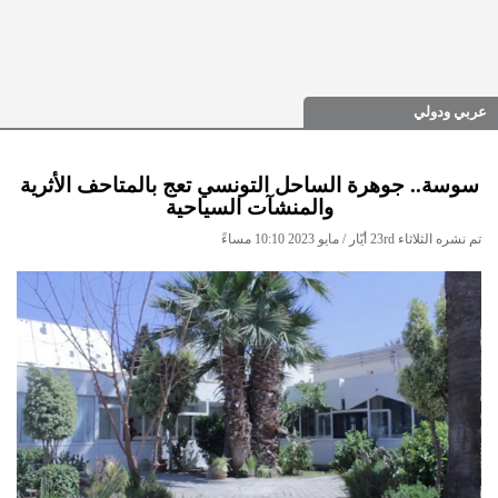
عربي ودولي
سوسة.. جوهرة الساحل التونسي تعج بالمتاحف الأثرية
والمنشآت السياحية
تم نشره الثلاثاء 23rd أيّار / مايو 2023 10:10 مساءً