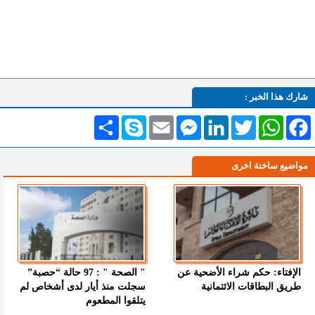
شارك هذا الخبر :
Facebook
WhatsApp
Twitter
LinkedIn
Messenger
Email
Skype
انشر
مواضيع ساخنة اخرى
الإفتاء: حكم شراء الأضحية عن
" الصحة " : 97 حالة “حصبة”
طريق البطاقات الائتمانية
سجلت منذ أيار لدى أشخاص لم
يتلقوا المطعوم