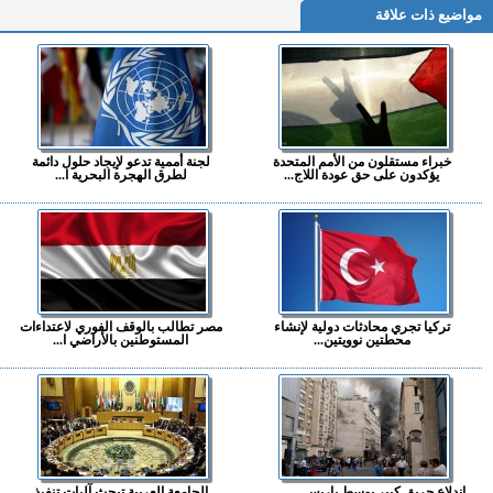
مواضيع ذات علاقة
خبراء مستقلون من الأمم المتحدة
لجنة أممية تدعو لإيجاد حلول دائمة
يؤكدون على حق عودة اللاج...
لطرق الهجرة البحرية ا...
تركيا تجري محادثات دولية لإنشاء
مصر تطالب بالوقف الفوري لاعتداءات
محطتين نوويتين...
المستوطنين بالأراضي ا...
اندلاع حريق كبير بوسط باريس...
الجامعة العربية تبحث آليات تنفيذ