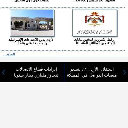
الشهيد الحراسيس ويعود الم...
الشباب حول رؤى التحدي...
رابط إلكتروني لتدقيق بيانات
الأردن يدين الاعتداءات الإسرائيلية
المتقدمين لوظائف الفئة الثا...
والمصادقة على بناء أ...
المزيد ...
اختيارات القراء
استقلال الأردن 77 يتصدر
إيرادات قطاع الاتصالات
منصات التواصل في المملكة
تتجاوز ملياري دينار سنويا
لا يوجد مقالات
لا مانع من الإقتباس وإعادة النشر شريط ذكر المصدر ( المدينة نيوز ) - الآراء والتعليقات
المنشورة تعبر عن رأي أصحابها فقط