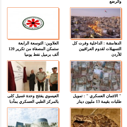
والرضع
الدهامشة : الداخلية وفرت كل
العلاوين: التوسعة الرابعة
التسهيلات لقدوم العراقيين
ستمكن المصفاة من تكرير 120
للأردن
ألف برميل نفط يوميا
" الائتمان العسكري " : تمويل
العيسوي يفتتح وحدة غسيل كلى
طلبات بقيمة 13 مليون دينار
بالمركز الطبي العسكري بمأدبا