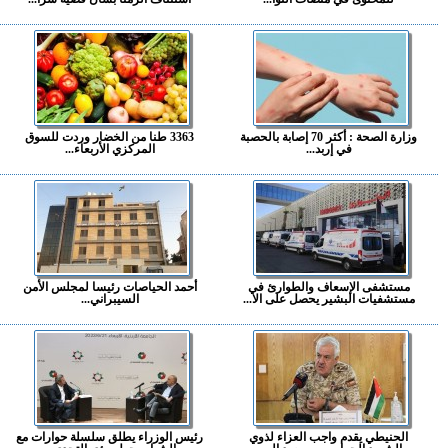
وزارة الصحة : أكثر 70 إصابة بالحصبة
3363 طنا من الخضار وردت للسوق
في إربد...
المركزي الأربعاء...
مستشفى الإسعاف والطوارئ في
أحمد الحياصات رئيسا لمجلس الأمن
مستشفيات البشير يحصل على الا...
السيبراني...
الحنيطي يقدم واجب العزاء لذوي
رئيس الوزراء يطلق سلسلة حوارات مع