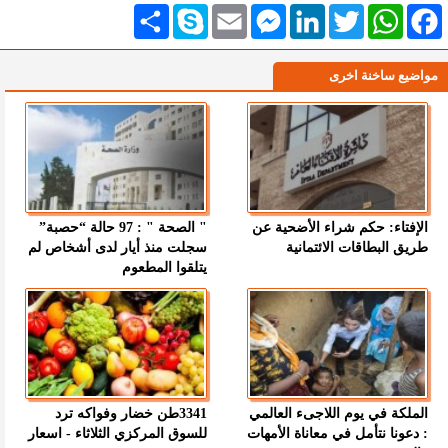
Facebook
WhatsApp
Twitter
LinkedIn
Messenger
Email
Skype
انشر
مواضيع ساخنة اخرى
الإفتاء: حكم شراء الأضحية عن
" الصحة " : 97 حالة “حصبة”
طريق البطاقات الائتمانية
سجلت منذ أيار لدى أشخاص لم
يتلقوا المطعوم
الملكة في يوم اللاجىء العالمي
3341طن خضار وفواكه ترد
: دعونا نتأمل في معاناة الأمهات
للسوق المركزي الثلاثاء - اسعار