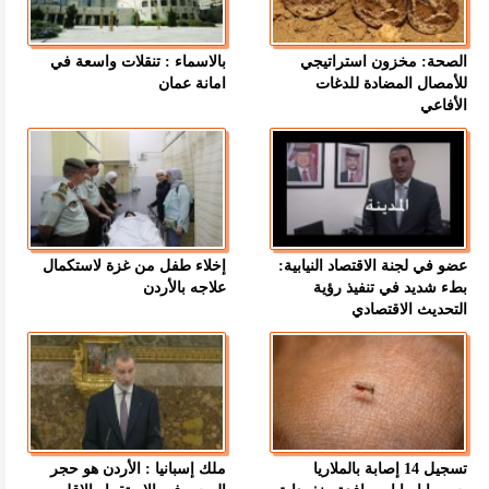
الصحة: مخزون استراتيجي
بالاسماء : تنقلات واسعة في
للأمصال المضادة للدغات
امانة عمان
الأفاعي
عضو في لجنة الاقتصاد النيابية:
إخلاء طفل من غزة لاستكمال
بطء شديد في تنفيذ رؤية
علاجه بالأردن
التحديث الاقتصادي
تسجيل 14 إصابة بالملاريا
ملك إسبانيا : الأردن هو حجر