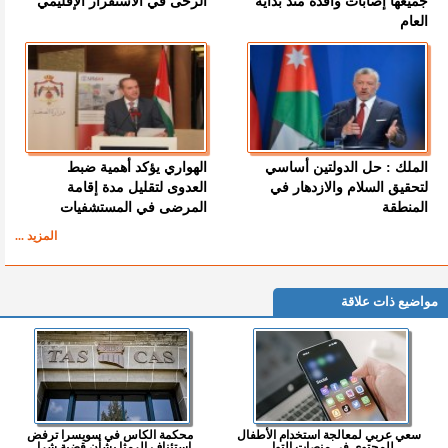
جميعها إصابات وافدة منذ بداية
الرحى في الاستقرار الإقليمي
العام
الملك : حل الدولتين أساسي
الهواري يؤكد أهمية ضبط
لتحقيق السلام والازدهار في
العدوى لتقليل مدة إقامة
المنطقة
المرضى في المستشفيات
المزيد ...
مواضيع ذات علاقة
سعي عربي لمعالجة استخدام الأطفال
محكمة الكاس في سويسرا ترفض
للمحتوى في منصات التوا...
استئناف الرمثا بشأن قضية شرا...