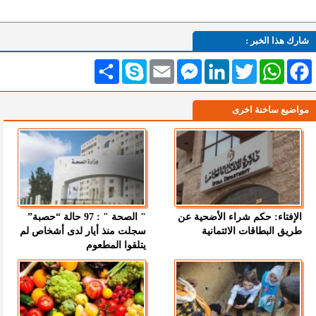
شارك هذا الخبر :
Facebook
WhatsApp
Twitter
LinkedIn
Messenger
Email
Skype
انشر
مواضيع ساخنة اخرى
الإفتاء: حكم شراء الأضحية عن
" الصحة " : 97 حالة “حصبة”
طريق البطاقات الائتمانية
سجلت منذ أيار لدى أشخاص لم
يتلقوا المطعوم