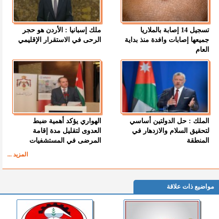
تسجيل 14 إصابة بالملاريا
ملك إسبانيا : الأردن هو حجر
جميعها إصابات وافدة منذ بداية
الرحى في الاستقرار الإقليمي
العام
الملك : حل الدولتين أساسي
الهواري يؤكد أهمية ضبط
لتحقيق السلام والازدهار في
العدوى لتقليل مدة إقامة
المنطقة
المرضى في المستشفيات
المزيد ...
مواضيع ذات علاقة