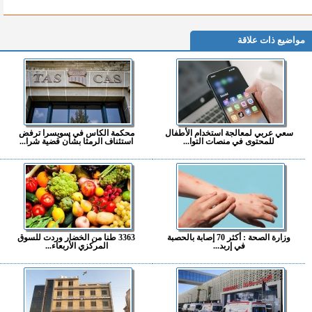
مواضيع ذات علاقة
سعي عربي لمعالجة استخدام الأطفال
محكمة الكاس في سويسرا ترفض
للمحتوى في منصات التوا...
استئناف الرمثا بشأن قضية شرا...
وزارة الصحة : أكثر 70 إصابة بالحصبة
3363 طنا من الخضار وردت للسوق
في إربد...
المركزي الأربعاء...