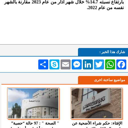
بارتفاع نسبته 14.7% خلال شهر آذار من عام 2023 مقارنة بالشهر
نفسه من عام 2022.
شارك هذا الخبر :
Facebook
WhatsApp
Twitter
LinkedIn
Messenger
Email
Skype
انشر
مواضيع ساخنة اخرى
الإفتاء: حكم شراء الأضحية عن
" الصحة " : 97 حالة “حصبة”