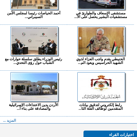
مستشفى الإسعاف والطوارئ في
أحمد الحياصات رئيسا لمجلس الأمن
مستشفيات البشير يحصل على الا...
السيبراني...
الحنيطي يقدم واجب العزاء لذوي
رئيس الوزراء يطلق سلسلة حوارات مع
الشهيد الحراسيس ويعود الم...
الشباب حول رؤى التحدي...
رابط إلكتروني لتدقيق بيانات
الأردن يدين الاعتداءات الإسرائيلية
المتقدمين لوظائف الفئة الثا...
والمصادقة على بناء أ...
المزيد ...
اختيارات القراء