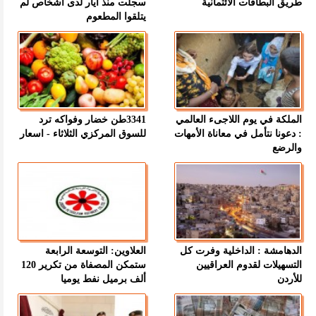
طريق البطاقات الائتمانية
سجلت منذ أيار لدى أشخاص لم
يتلقوا المطعوم
الملكة في يوم اللاجىء العالمي
3341طن خضار وفواكه ترد
: دعونا نتأمل في معاناة الأمهات
للسوق المركزي الثلاثاء - اسعار
والرضع
الدهامشة : الداخلية وفرت كل
العلاوين: التوسعة الرابعة
التسهيلات لقدوم العراقيين
ستمكن المصفاة من تكرير 120
للأردن
ألف برميل نفط يوميا