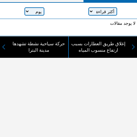
لا يوجد مقالات
إغلاق طريق العطارات بسبب
حركة سياحية نشطة تشهدها
لا مانع من الإقتباس وإعادة النشر شريط ذكر المصدر ( المدينة نيوز ) - الآراء والتعليقات
ارتفاع منسوب المياه
مدينة البترا
المنشورة تعبر عن رأي أصحابها فقط
عن المدينة الإخبارية
المدينة الإخبارية صحيفة الكترونية شاملة تابعة لشركة قنوات البث
الاردنية تنقل الاخبار المحلية الأردنية وأخبار فلسطين وأبرز الأخبار
العربية والدولية لحظة حدوثها بمهنية رفيعة ليكون العالم بما يجري
فيه وحوله بين يديكم بالكلمة والصورة من مصادرها الحقيقية.
عن الشركة