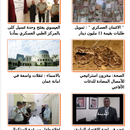
" الائتمان العسكري " : تمويل
العيسوي يفتتح وحدة غسيل كلى
طلبات بقيمة 13 مليون دينار
بالمركز الطبي العسكري بمأدبا
الصحة: مخزون استراتيجي
بالاسماء : تنقلات واسعة في
للأمصال المضادة للدغات
امانة عمان
الأفاعي
عضو في لجنة الاقتصاد النيابية:
إخلاء طفل من غزة لاستكمال