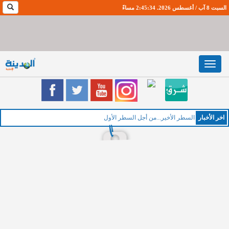
السبت 8 آب / أغسطس 2026. 2:45:35 مساءً
Toggle
navigation
اخر اﻷخبار
السطر الأخير...من أجل السطر الأول