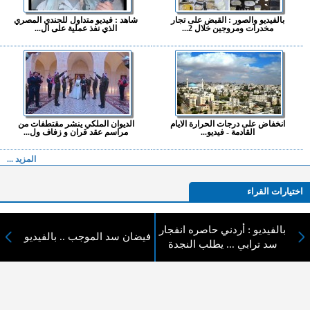
بالفيديو والصور : القبض على تجار
شاهد : فيديو متداول للجندي المصري
مخدرات ومروجين خلال 2...
الذي نفذ عملية على ال...
انخفاض على درجات الحرارة الايام
الديوان الملكي ينشر مقتطفات من
القادمة - فيديو...
مراسم عقد قران و زفاف ول...
المزيد ...
اختيارات القراء
بالفيديو : أردني حاصره انفجار
فيضان سد الموجب .. بالفيديو
سد ترابي ... يطلب النجدة
لا يوجد مقالات
لا مانع من الإقتباس وإعادة النشر شريط ذكر المصدر ( المدينة نيوز ) - الآراء والتعليقات