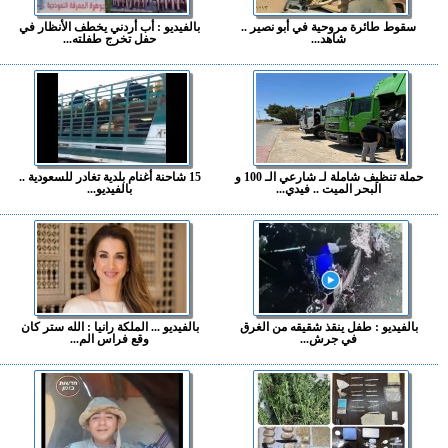
سقوط طائرة مروحية في أبو نصير ..
بالفيديو : أب أردني يخطف الأنظار في
شاهد...
حفل تخرج طفلته...
حملة تنظيف شاملة لـ شارعي الـ 100 و
15 شاحنة أغنام بلدية تغادر للسعودية ..
البحر الميت .. فيدي...
بالفيديو...
بالفيديو : طفل ينقذ شقيقه من الغرق
بالفيديو ... الملكة رانيا : الله ستر كان
في جرش...
وقع فراس الم...