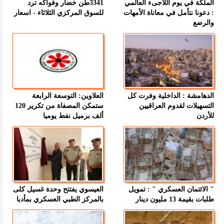
الملكة في يوم اللاجىء العالمي
3341طن خضار وفواكه ترد
: دعونا نتأمل في معاناة الأمهات
للسوق المركزي الثلاثاء - اسعار
والرضع
الدهامشة : الداخلية وفرت كل
العلاوين: التوسعة الرابعة
التسهيلات لقدوم العراقيين
ستمكن المصفاة من تكرير 120
للأردن
ألف برميل نفط يوميا
" الائتمان العسكري " : تمويل
العيسوي يفتتح وحدة غسيل كلى
طلبات بقيمة 13 مليون دينار
بالمركز الطبي العسكري بمأدبا