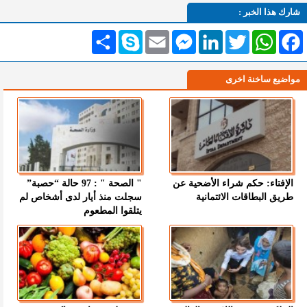
شارك هذا الخبر :
Facebook
WhatsApp
Twitter
LinkedIn
Messenger
Email
Skype
انشر
مواضيع ساخنة اخرى
الإفتاء: حكم شراء الأضحية عن
" الصحة " : 97 حالة “حصبة”
طريق البطاقات الائتمانية
سجلت منذ أيار لدى أشخاص لم
يتلقوا المطعوم