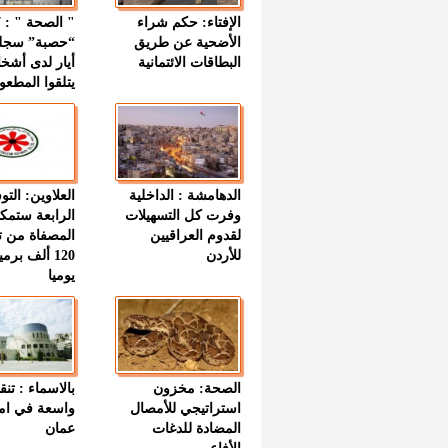
الإفتاء: حكم شراء
الأضحية عن طريق
“حصبة” سجل
البطاقات الائتمانية
أيار لدى أشخ
يتلقوا المطعو
الدهامشة : الداخلية
العلاوين: الت
وفرت كل التسهيلات
الرابعة ستمك
لقدوم العراقيين
المصفاة من ت
للأردن
120 ألف بر
يوميا
الصحة: مخزون
بالاسماء : تنق
استراتيجي للأمصال
واسعة في اما
المضادة للدغات
عمان