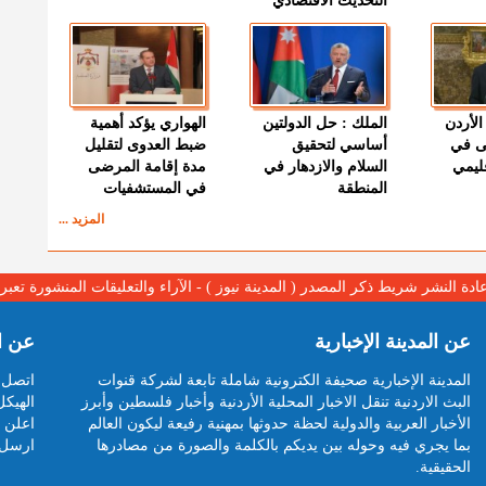
التحديث الاقتصادي
الأردن
الملك : حل الدولتين
الهواري يؤكد أهمية
ى في
أساسي لتحقيق
ضبط العدوى لتقليل
قليمي
السلام والازدهار في
مدة إقامة المرضى
المنطقة
في المستشفيات
المزيد ...
عادة النشر شريط ذكر المصدر ( المدينة نيوز ) - الآراء والتعليقات المنشورة تع
عن المدينة الإخبارية
عن ا
المدينة الإخبارية صحيفة الكترونية شاملة تابعة لشركة قنوات
اتصل ب
البث الاردنية تنقل الاخبار المحلية الأردنية وأخبار فلسطين وأبرز
الهيكل
الأخبار العربية والدولية لحظة حدوثها بمهنية رفيعة ليكون العالم
اعلن م
بما يجري فيه وحوله بين يديكم بالكلمة والصورة من مصادرها
ارسل 
الحقيقية.