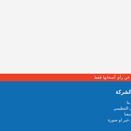
بر عن رأي أصحابها فقط
لشركة
نا
 التنظيمي
عنا
خبر او صورة