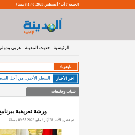
الجمعة 7 آب / أغسطس 2026. 8:1:41 مساءً
الرئيسية
حديث المدينة
عربي ودولي
تابعونا:
السطر الأخير...من أجل السط
اخر اﻷخبار
شباب وجامعات
ورشة تعريفية ببرنام
تم نشره الأحد 28 أيّار / مايو 2023 09:55 مساءً