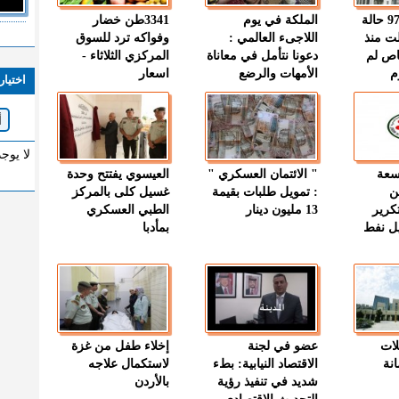
" الصحة " : 97 حالة
الملكة في يوم
3341طن خضار
ت منذ
اللاجىء العالمي :
وفواكه ترد للسوق
اص لم
دعونا نتأمل في معاناة
المركزي الثلاثاء -
م
الأمهات والرضع
اسعار
اختيار
لا يوج
وسعة
" الائتمان العسكري "
العيسوي يفتتح وحدة
ن
: تمويل طلبات بقيمة
غسيل كلى بالمركز
كرير
13 مليون دينار
الطبي العسكري
ميل نفط
بمأدبا
لات
عضو في لجنة
إخلاء طفل من غزة
نة
الاقتصاد النيابية: بطء
لاستكمال علاجه
شديد في تنفيذ رؤية
بالأردن