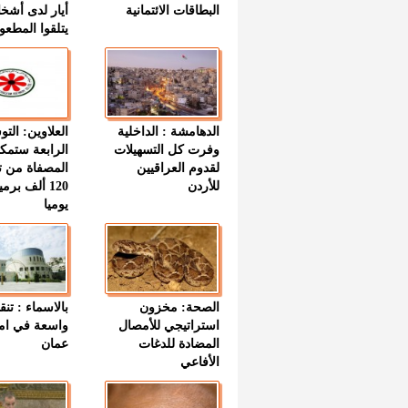
البطاقات الائتمانية
أيار لدى أشخ
يتلقوا المطعو
الدهامشة : الداخلية
العلاوين: الت
وفرت كل التسهيلات
الرابعة ستمك
لقدوم العراقيين
المصفاة من ت
للأردن
120 ألف بر
يوميا
الصحة: مخزون
بالاسماء : تنق
استراتيجي للأمصال
واسعة في اما
المضادة للدغات
عمان
الأفاعي