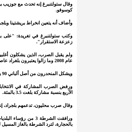
وقال ستولتنبرغ إنه تحدث مع جوزيب ب
كوسوفو.
وأضاف أنه يتعين انخراط بريشتينا وبلجرا
وكتب ستولتنبرغ في تغريدة: "على بري
زعزعة الاستقرار".
ولم يقبل الصرب، الذين يشكلون أغلبي
عام 2008 وما زالوا يعتبرون بلغراد عاصمتهم بعد أكثر من عقدين على انتهاء الحرب في 1999.
ويشكل المنحدرون من أصل ألباني 90 بالمئة من إجمالي سكان كوسوفو.
ورفض الصرب المشاركة في الانتخابات
الأربع بنسبة مشاركة بلغت 3.5 بالمئة.
وقال صرب محليون، تدعمهم بلجراد، إنهم 
ورافقت الشرطة 3 من ر
بالحجارة، لترد الشرطة بالغاز المسيل ل