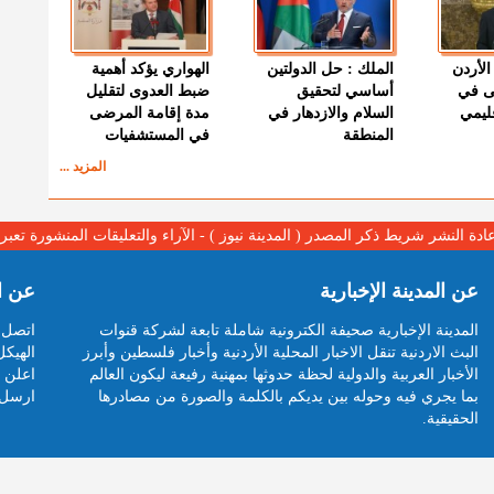
الأردن
الملك : حل الدولتين
الهواري يؤكد أهمية
ى في
أساسي لتحقيق
ضبط العدوى لتقليل
قليمي
السلام والازدهار في
مدة إقامة المرضى
المنطقة
في المستشفيات
المزيد ...
عادة النشر شريط ذكر المصدر ( المدينة نيوز ) - الآراء والتعليقات المنشورة تع
عن المدينة الإخبارية
عن ا
المدينة الإخبارية صحيفة الكترونية شاملة تابعة لشركة قنوات
اتصل ب
البث الاردنية تنقل الاخبار المحلية الأردنية وأخبار فلسطين وأبرز
الهيكل
الأخبار العربية والدولية لحظة حدوثها بمهنية رفيعة ليكون العالم
اعلن م
بما يجري فيه وحوله بين يديكم بالكلمة والصورة من مصادرها
ارسل 
الحقيقية.