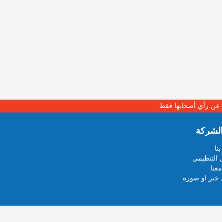
بر عن رأي أصحابها فقط
لشركة
نا
 التنظيمي
عنا
خبر او صورة