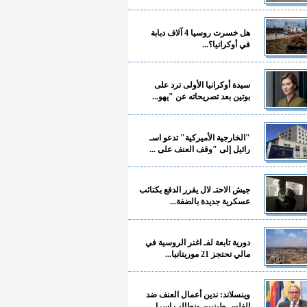
هل خسرت روسيا 4 آلاف دبابة
في أوكرانيا؟...
سيدة أوكرانيا الأولى ترد على
بوتين بعد تصريحاته عن "يهو...
"الخارجية الأميركية" تدعو اسـ
رائيل إلى "وقف العنف على ...
جيش الاحتـ لال يقرر الدفع بكتائب
عسكرية جديدة بالضفة...
دورية تابعة لفـ اغنر الروسية في
مالي تحتجز 21 موريتانيا...
وينسلاند: ندين أعمال العنف ضد
الفلسـ طينيين ونطالب إسرا...