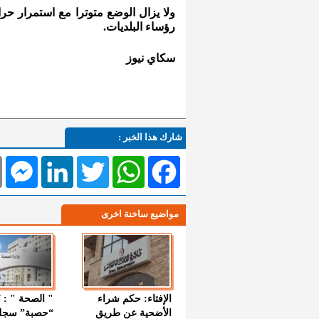
ولا يزال الوضع متوترا مع استمرار 
رؤساء البلديات.
سكاي نيوز
شارك هذا الخبر :
l
Messenger
LinkedIn
Twitter
WhatsApp
Facebook
مواضيع ساخنة اخرى
الإفتاء: حكم شراء
الأضحية عن طريق
“حصبة” سجل