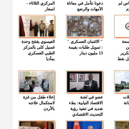
اص لم
دعونا نتأمل في معاناة
المركزي الثلاثاء -
م
الأمهات والرضع
اسعار
وسعة
" الائتمان العسكري "
العيسوي يفتتح وحدة
ن
: تمويل طلبات بقيمة
غسيل كلى بالمركز
كرير
13 مليون دينار
الطبي العسكري
ميل نفط
بمأدبا
لات
عضو في لجنة
إخلاء طفل من غزة
نة
الاقتصاد النيابية: بطء
لاستكمال علاجه
شديد في تنفيذ رؤية
بالأردن
التحديث الاقتصادي