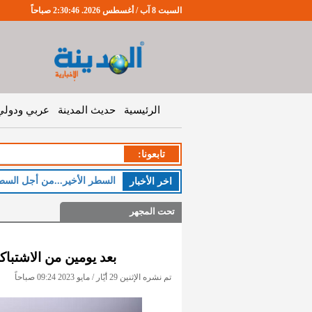
السبت 8 آب / أغسطس 2026. 2:30:47 صباحاً
الرئيسية
حديث المدينة
عربي ودولي
تابعونا:
السطر الأخير...من أجل السط
اخر اﻷخبار
تحت المجهر
بعد يومين من الاشتباك
تم نشره الإثنين 29 أيّار / مايو 2023 09:24 صباحاً