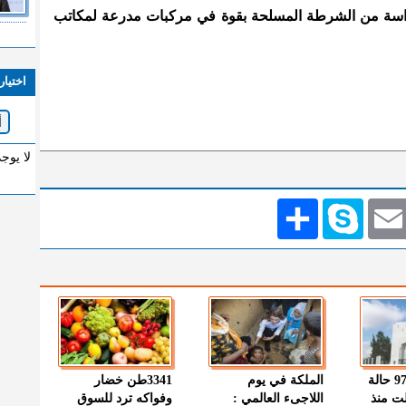
حراسة من الشرطة المسلحة بقوة في مركبات مدرعة لمكاتب
اختيار
لا يوج
Emai
Skype
انشر
" الصحة " : 97 حالة
الملكة في يوم
3341طن خضار
ت منذ
اللاجىء العالمي :
وفواكه ترد للسوق