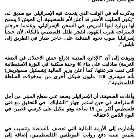
وذكرت أنه في الوقت الذي يتحدث فيه الإسرائيلي مع صديق له،
"يكون الصليب الأحمر قد أعلن لأم فلسطينية، أن الجيش لا يسمح
لها بزيارة ابنها المريض في السجن الإسرائيلي، وعندما خرجتم
لاستراحة شرب القهوة، انفجر طفل فلسطيني بالبكاء، لأن جنديا
إسرائيليا صوب نحوه البندقية على حاجز طيار في الطريق إلى
نابلس".
ونوهت إلى أن "الإدارة المدنية (ذراع جيش الاحتلال في الضفة
الغربية) صادقت على بناء 48 وحدة سكنية في البؤرة الاستيطانية
التي تمت شرعنتها، كما أعلن وزير المالية (بتسلئيل سموتريش)
بأنه سيسرق 120 مليون شيكل أخرى من مدخولات السلطة
الفلسطينية".
وأفادت الصحيفة، أن الإسرائيلي يصعد على سطح المبنى من أجل
الاستراحة، في حين استمر جهاز "الشاباك" في التحقيق مع فتى
فلسطيني أكثر من 15 ساعة وهو مكبل على كرسي قصير، في
اليوم الثامن لاعتقاله.
وأشارت إلى الأزمة المالية التي تعصف بالسلطة وتتسبب في
تقليص نسبة دفع رواتب الموظفين الفلسطينيين، إضافة إلى