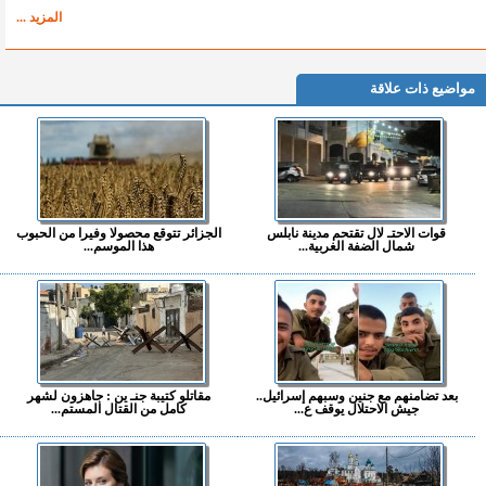
المزيد ...
مواضيع ذات علاقة
قوات الاحتـ لال تقتحم مدينة نابلس
الجزائر تتوقع محصولا وفيرا من الحبوب
شمال الضفة الغربية...
هذا الموسم...
بعد تضامنهم مع جنين وسبهم إسرائيل..
مقاتلو كتيبة جنـ ين : جاهزون لشهر
جيش الاحتلال يوقف ع...
كامل من القتال المستم...