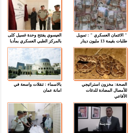
" الائتمان العسكري " : تمويل
العيسوي يفتتح وحدة غسيل كلى
طلبات بقيمة 13 مليون دينار
بالمركز الطبي العسكري بمأدبا
الصحة: مخزون استراتيجي
بالاسماء : تنقلات واسعة في
للأمصال المضادة للدغات
امانة عمان
الأفاعي