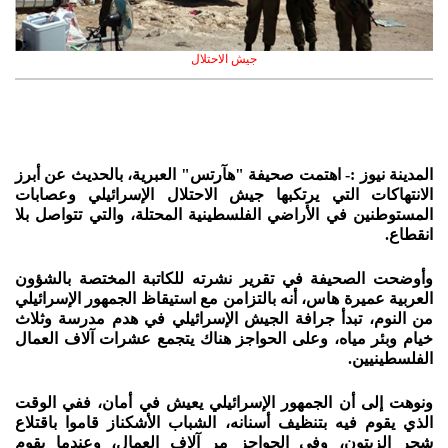
جيش الاحتلال
المدينة نيوز :- اهتمت صحيفة "هآرتس" العبرية، بالحديث عن أبرز
الانتهاكات التي يرتكبها جيش الاحتلال الإسرائيلي وعصابات
المستوطنين في الأراضي الفلسطينية المحتلة، والتي تتواصل بلا
انقطاع.
وأوضحت الصحيفة في تقرير نشرته للكاتبة المختصة بالشؤون
العربية عميرة هاس، أنه بالتزامن مع استيقاظ الجمهور الإسرائيلي
من النوم، تبدأ جرافة الجيش الإسرائيلي في هدم مدرسة وثلاث
خيام وبئر مياه، وعلى الحواجز هناك يتجمع عشرات آلاف العمال
الفلسطينيين.
ونوهت إلى أن الجمهور الإسرائيلي يعيش في أمان، ففي الوقت
الذي يقوم فيه بتنظيف أسنانه، الشباب الأشكناز قاموا باقتلاع
شجر الزيتون، وفي الحواجز مر آلاف العمال، وعندما يقوم