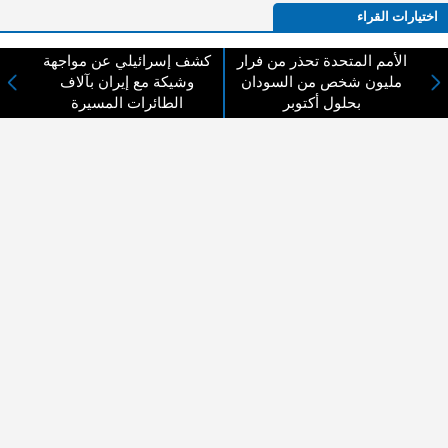
اختيارات القراء
الأمم المتحدة تحذر من فرار
كشف إسرائيلي عن مواجهة
مليون شخص من السودان
وشيكة مع إيران بآلاف
لا يوجد مقالات
بحلول أكتوبر
الطائرات المسيرة
لا مانع من الإقتباس وإعادة النشر شريط ذكر المصدر ( المدينة نيوز ) - الآراء والتعليقات
المنشورة تعبر عن رأي أصحابها فقط
عن المدينة الإخبارية
المدينة الإخبارية صحيفة الكترونية شاملة تابعة لشركة قنوات البث
الاردنية تنقل الاخبار المحلية الأردنية وأخبار فلسطين وأبرز الأخبار
العربية والدولية لحظة حدوثها بمهنية رفيعة ليكون العالم بما يجري
فيه وحوله بين يديكم بالكلمة والصورة من مصادرها الحقيقية.