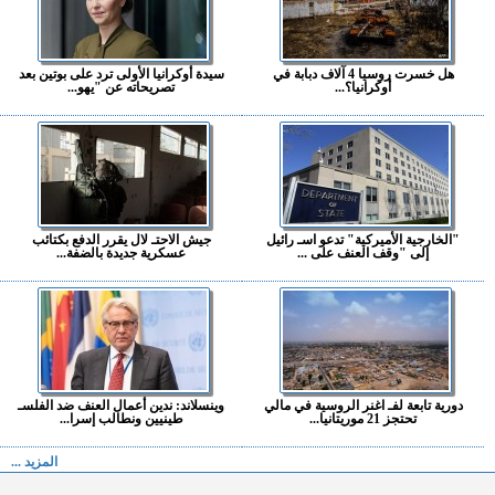
هل خسرت روسيا 4 آلاف دبابة في
سيدة أوكرانيا الأولى ترد على بوتين بعد
أوكرانيا؟...
تصريحاته عن "يهو...
"الخارجية الأميركية" تدعو اسـ رائيل
جيش الاحتـ لال يقرر الدفع بكتائب
إلى "وقف العنف على ...
عسكرية جديدة بالضفة...
دورية تابعة لفـ اغنر الروسية في مالي
وينسلاند: ندين أعمال العنف ضد الفلسـ
تحتجز 21 موريتانيا...
طينيين ونطالب إسرا...
المزيد ...