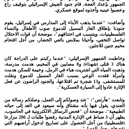
الجمهور بإعداد العجة، قام جنود الجيش الإسرائيلي بتوقيف راع
وعصبوا عينيه وأخذوه لموقع عسكري.
وأضافت: "عندما يذهب الأبناء إلى المدارس في إسرائيل، يقوم
جنودنا بإطلاق الغاز المسيل للدموع صوب الأطفال والنساء
الفلسطينيات، ويتسبب في اختناقهم"، موضحة أن قوات الاحتلال
تواصل التخفي، وأحيانا بملابس بائعي الخضار، من أجل اقتحام
مخيم جنين للاجئين.
وخاطبت الجمهور الإسرائيلي: "عندما ركبتم على الدراجة كان
هناك 3 قتلى (شهداء) و8 مصابين في المخيم، هدمت مدرسة،
وذهبت المياه التي اشتريت هباء في الرمل، وخيمة للسكن هدمت
وامرأة فقدت الوعي بسبب الغاز المسيل للدموع ونقلت
للمستشفى، و13 شجرة تم اقتلاعها، والجنود الراضون عن فعل
الإثارة عادوا إلى السيارة العسكرية".
وتابعت "هآرتس": "عند وصولكم إلى العمل، وصلتكم رسالة من
الجندي، يقول فيها بأنه مشتاق وأنه سيعود في الغد إلى حياته
الطبيعية"، موضحة أن "فحص الرسائل الالكترونية في الحاسوب،
يظهر أن 3 ضباط في الإدارة المدنية رفضوا طلبات لـ 286 مزارعا
(فلسطينيا) من أجل الحصول على تصاريح لدخول أراضيهم التي
تقع خلف جدار الفصل".