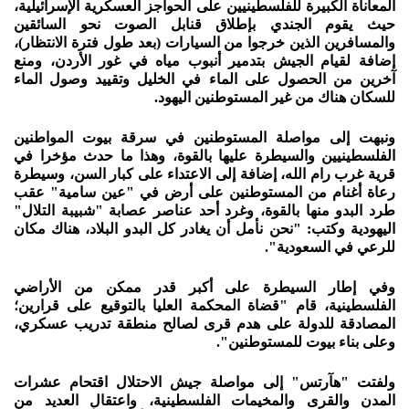
المعاناة الكبيرة للفلسطينيين على الحواجز العسكرية الإسرائيلية،
حيث يقوم الجندي بإطلاق قنابل الصوت نحو السائقين
والمسافرين الذين خرجوا من السيارات (بعد طول فترة الانتظار)،
إضافة لقيام الجيش بتدمير أنبوب مياه في غور الأردن، ومنع
آخرين من الحصول على الماء في الخليل وتقييد وصول الماء
للسكان هناك من غير المستوطنين اليهود.
ونبهت إلى مواصلة المستوطنين في سرقة بيوت المواطنين
الفلسطينيين والسيطرة عليها بالقوة، وهذا ما حدث مؤخرا في
قرية غرب رام الله، إضافة إلى الاعتداء على كبار السن، وسيطرة
رعاة أغنام من المستوطنين على أرض في "عين سامية" عقب
طرد البدو منها بالقوة، وغرد أحد عناصر عصابة "شبيبة التلال"
اليهودية وكتب: "نحن نأمل أن يغادر كل البدو البلاد، هناك مكان
للرعي في السعودية".
وفي إطار السيطرة على أكبر قدر ممكن من الأراضي
الفلسطينية، قام "قضاة المحكمة العليا بالتوقيع على قرارين؛
المصادقة للدولة على هدم قرى لصالح منطقة تدريب عسكري،
وعلى بناء بيوت للمستوطنين".
ولفتت "هآرتس" إلى مواصلة جيش الاحتلال اقتحام عشرات
المدن والقرى والمخيمات الفلسطينية، واعتقال العديد من