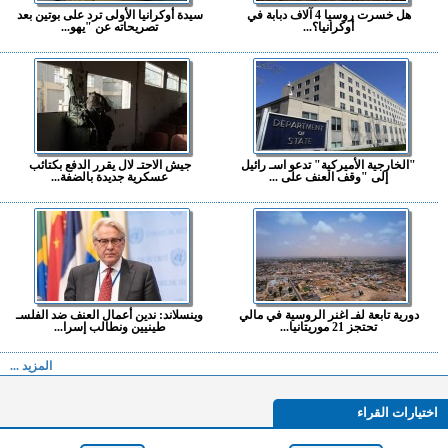
هل خسرت روسيا 4 آلاف دبابة في
سيدة أوكرانيا الأولى ترد على بوتين بعد
أوكرانيا؟...
تصريحاته عن "يهو...
"الخارجية الأميركية" تدعو اسـ رائيل
جيش الاحتـ لال يقرر الدفع بكتائب
إلى "وقف العنف على ...
عسكرية جديدة بالضفة...
دورية تابعة لفـ اغنر الروسية في مالي
وينسلاند: ندين أعمال العنف ضد الفلسـ
تحتجز 21 موريتانيا...
طينيين ونطالب إسرا...
المزيد ...
اختيارات القراء