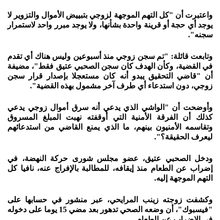
واعتبرت أن "كل التهم الموجهة لزوجي بتبييض الأموال والتزوير لا
يوجد أي حجة أو قرينة واحدة بشأنها، ولا يوجد مبرر واحد لاستمرار
سجنه".
وتابعت قائلة: "تم سجن زوجي منذ أسبوعين وليس هناك أي تقدم
في القضية، وكأن الهدف كان سجن الصحبي عتيق فقط"، مضيفة
أن "قاضي التحقيق يبدو أنه كان مستعجلا بإصدار قرار سجن
زوجي، دون استدعاء أي طرف آخر مشمول بهذه القضية".
وأوضحت أن "الواشي الذي يدعي أنه سرق أموال زوجي يدعي
كذلك أن الفرقة الأمنية التي أوقفته نهبت المبلغ المسروق
وتقاسمه الأمنيون بينهم، ما الذي يمنع القاضي من استدعائهم
ليعرف الحقيقة؟".
ودخل الصحبي عتيق، عضو مجلس شورى حركة النهضة، في
إضراب عن الطعام منذ إيقافه، للمطالبة بالإفراج عنه، نافيا كل
التهم الموجهة إليه.
وكشفت زوجته زينب المرايحي، عبر منشور في حسابها على
"فيسبوك"، أن وضعه الصحي تدهور بعد مضي 15 يوما على دخوله
في الإضراب عن الطعام.