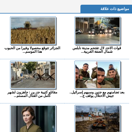
مواضيع ذات علاقة
قوات الاحتـ لال تقتحم مدينة نابلس
الجزائر تتوقع محصولا وفيرا من الحبوب
شمال الضفة الغربية...
هذا الموسم...
بعد تضامنهم مع جنين وسبهم إسرائيل..
مقاتلو كتيبة جنـ ين : جاهزون لشهر
جيش الاحتلال يوقف ع...
كامل من القتال المستم...