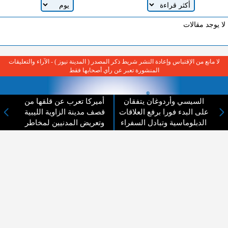
لا يوجد مقالات
لا مانع من الإقتباس وإعادة النشر شريط ذكر المصدر ( المدينة نيوز ) - الآراء والتعليقات
المنشورة تعبر عن رأي أصحابها فقط
السيسي وأردوغان يتفقان
أميركا تعرب عن قلقها من
على البدء فورا برفع العلاقات
قصف مدينة الزاوية الليبية
الدبلوماسية وتبادل السفراء
وتعريض المدنيين لمخاطر
عن المدينة الإخبارية
المدينة الإخبارية صحيفة الكترونية شاملة تابعة لشركة قنوات البث
الاردنية تنقل الاخبار المحلية الأردنية وأخبار فلسطين وأبرز الأخبار
العربية والدولية لحظة حدوثها بمهنية رفيعة ليكون العالم بما يجري
فيه وحوله بين يديكم بالكلمة والصورة من مصادرها الحقيقية.
عن الشركة
اتصل بنا