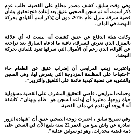
وفي وقت سابق، كشف مصدر مطلع على القضية، طلب عدم
ذكر اسمه، أنه تم سجن الصحبي عتيق بعد إعادة فتح تحقيق بشأن
قضية سرقة منزل عام 2016، دون أن يُذكر اسم القيادي بحركة
النهضة في الملف.
وكانت هيئة الدفاع عن عتيق كشفت أنه ليست له أي علاقة
بالمنزل الذي تعرض للسرقة، نافية ما ادعاه السارق بعد تراجعه
عن أقواله، الذي زعم أن الأموال التي سرقها تعود للقيادي بحركة
النهضة.
واعتبرت زينب المرايحي أن إضراب عتيق عن الطعام جاء
"احتجاجا على المظلمة المزدوجة التي يتعرض لها، وهي السجن
والتشويه في قضية كيدية قائمة على التلفيق والتزوير".
وحملت المرايحي، قاضي التحقيق المشرف على القضية مسؤولية
حياة زوجها، معتبرة أن إيداعه السجن هو "ظلم وبهتان"، كاشفة
أنه لا يوجد أي تقدم في ملف القضية.
وفي تصريح سابق ، اعتبرت زوجة الصحبي عتيق أن "شهادة الزور
صادرة عن واش يبلغ من العمر 22 سنة يقبع الآن في السجن على
ذمة قضية مخدرات، وهو ذو سوابق عدلية".