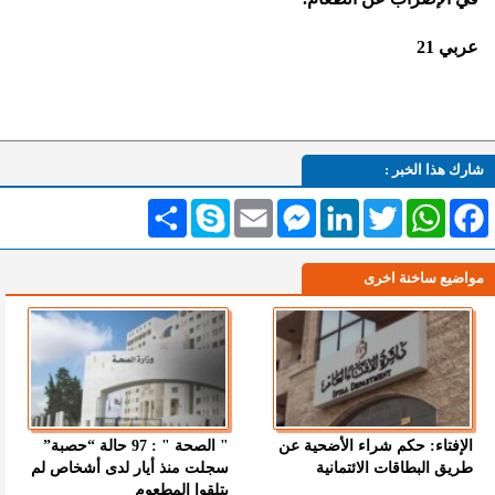
عربي 21
شارك هذا الخبر :
Facebook
WhatsApp
Twitter
LinkedIn
Messenger
Email
Skype
انشر
مواضيع ساخنة اخرى
الإفتاء: حكم شراء الأضحية عن
" الصحة " : 97 حالة “حصبة”
طريق البطاقات الائتمانية
سجلت منذ أيار لدى أشخاص لم
يتلقوا المطعوم