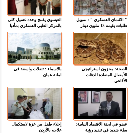
" الائتمان العسكري " : تمويل
العيسوي يفتتح وحدة غسيل كلى
طلبات بقيمة 13 مليون دينار
بالمركز الطبي العسكري بمأدبا
الصحة: مخزون استراتيجي
بالاسماء : تنقلات واسعة في
للأمصال المضادة للدغات
امانة عمان
الأفاعي
عضو في لجنة الاقتصاد النيابية:
إخلاء طفل من غزة لاستكمال
بطء شديد في تنفيذ رؤية
علاجه بالأردن