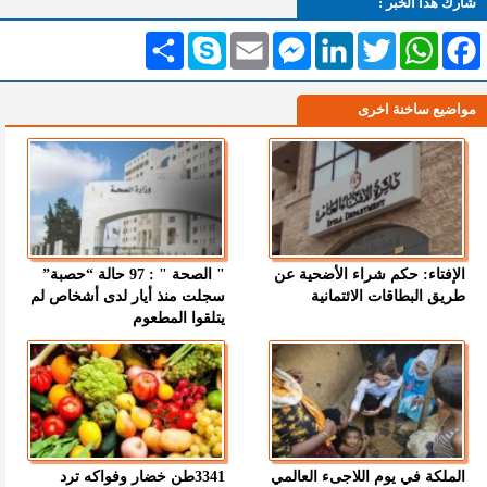
شارك هذا الخبر :
Facebook
WhatsApp
Twitter
LinkedIn
Messenger
Email
Skype
انشر
مواضيع ساخنة اخرى
الإفتاء: حكم شراء الأضحية عن
" الصحة " : 97 حالة “حصبة”
طريق البطاقات الائتمانية
سجلت منذ أيار لدى أشخاص لم
يتلقوا المطعوم
الملكة في يوم اللاجىء العالمي
3341طن خضار وفواكه ترد