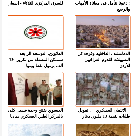
: دعونا نتأمل في معاناة الأمهات
للسوق المركزي الثلاثاء - اسعار
والرضع
الدهامشة : الداخلية وفرت كل
العلاوين: التوسعة الرابعة
التسهيلات لقدوم العراقيين
ستمكن المصفاة من تكرير 120
للأردن
ألف برميل نفط يوميا
" الائتمان العسكري " : تمويل
العيسوي يفتتح وحدة غسيل كلى
طلبات بقيمة 13 مليون دينار
بالمركز الطبي العسكري بمأدبا