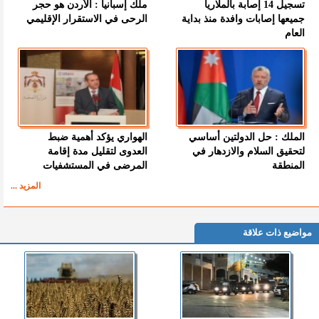
تسجيل 14 إصابة بالملاريا
ملك إسبانيا : الأردن هو حجر
جميعها إصابات وافدة منذ بداية
الرحى في الاستقرار الإقليمي
العام
الملك : حل الدولتين أساسي
الهواري يؤكد أهمية ضبط
لتحقيق السلام والازدهار في
العدوى لتقليل مدة إقامة
المنطقة
المرضى في المستشفيات
المزيد ...
مواضيع ذات علاقة