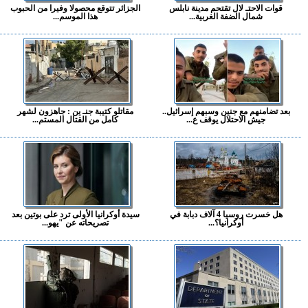
قوات الاحتـ لال تقتحم مدينة نابلس
الجزائر تتوقع محصولا وفيرا من الحبوب
شمال الضفة الغربية...
هذا الموسم...
بعد تضامنهم مع جنين وسبهم إسرائيل..
مقاتلو كتيبة جنـ ين : جاهزون لشهر
جيش الاحتلال يوقف ع...
كامل من القتال المستم...
هل خسرت روسيا 4 آلاف دبابة في
سيدة أوكرانيا الأولى ترد على بوتين بعد
أوكرانيا؟...
تصريحاته عن "يهو...