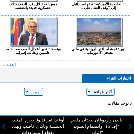
"الخارجية الأميركية" تدعو اسـ رائيل
جيش الاحتـ لال يقرر الدفع بكتائب
إلى "وقف العنف على ...
عسكرية جديدة بالضفة...
دورية تابعة لفـ اغنر الروسية في مالي
وينسلاند: ندين أعمال العنف ضد الفلسـ
تحتجز 21 موريتانيا...
طينيين ونطالب إسرا...
المزيد ...
اختيارات القراء
لا يوجد مقالات
بايدن وأردوغان يبحثان ملفي
أوغندا تقر قانونا يجرم المثلية
لا مانع من الإقتباس وإعادة النشر شريط ذكر المصدر ( المدينة نيوز ) - الآراء والتعليقات
"إف 16" وانضمام السويد
الجنسية وبايدن غاضب ويهدد
المنشورة تعبر عن رأي أصحابها فقط
"للناتو"
بقطع المساعدات