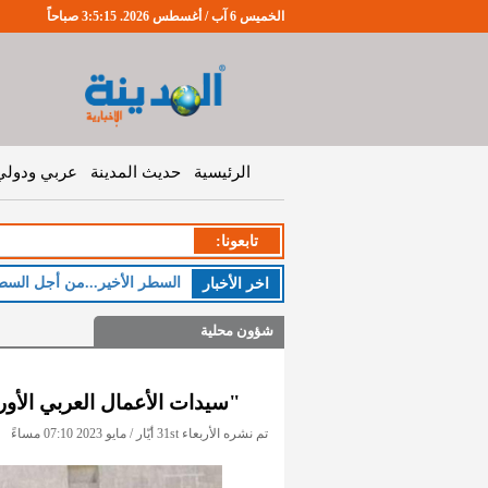
الخميس 6 آب / أغسطس 2026. 3:5:15 صباحاً
الرئيسية
حديث المدينة
عربي ودولي
تابعونا:
السطر الأخير...من أجل السط
اخر اﻷخبار
شؤون محلية
"سيدات الأعمال العربي الأور
تم نشره الأربعاء 31st أيّار / مايو 2023 07:10 مساءً