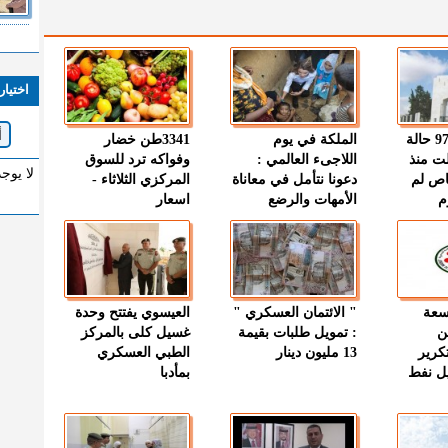
اختيار
" الصحة " : 97 حالة
الملكة في يوم
3341طن خضار
ت منذ
اللاجىء العالمي :
وفواكه ترد للسوق
لا يوج
اص لم
دعونا نتأمل في معاناة
المركزي الثلاثاء -
م
الأمهات والرضع
اسعار
وسعة
" الائتمان العسكري "
العيسوي يفتتح وحدة
ن
: تمويل طلبات بقيمة
غسيل كلى بالمركز
كرير
13 مليون دينار
الطبي العسكري
ميل نفط
بمأدبا