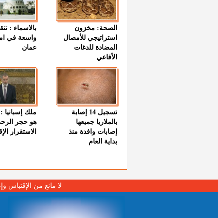
الصحة: مخزون
بالاسماء : تنق
استراتيجي للأمصال
واسعة في اما
المضادة للدغات
عمان
الأفاعي
تسجيل 14 إصابة
ملك إسبانيا : 
بالملاريا جميعها
هو حجر الرح
إصابات وافدة منذ
الاستقرار الإ
بداية العام
لا مانع من الإقتباس وإ