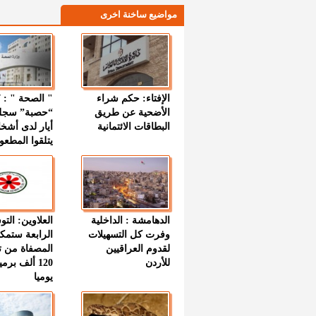
مواضيع ساخنة اخرى
الإفتاء: حكم شراء
الأضحية عن طريق
“حصبة” سجل
البطاقات الائتمانية
أيار لدى أشخ
يتلقوا المطعو
الدهامشة : الداخلية
العلاوين: الت
وفرت كل التسهيلات
الرابعة ستمك
لقدوم العراقيين
المصفاة من ت
للأردن
120 ألف بر
يوميا