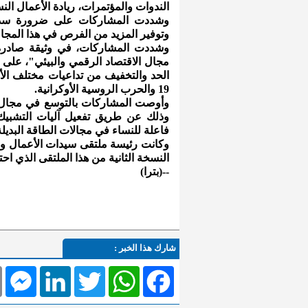
الندوات والمؤتمرات، ريادة الأعمال النس
وشددت المشاركات على ضرورة سد الف
وتوفير المزيد من الفرص في هذا المج
وشددت المشاركات، في وثيقة صادرة 
مجال الاقتصاد الرقمي والبيئي"، على أ
الحد والتخفيف من تداعيات مختلف الأزم
19 والحرب الروسية الأوكرانية.
وأوصت المشاركات بالتوسع في مجال الت
وذلك عن طريق تفعيل آليات التشبيك
فاعلة للنساء في مجالات الطاقة البديلة، 
وكانت رئيسة ملتقى سيدات الأعمال وال
النسخة الثانية من هذا الملتقى الذي اح
--(بترا)
شارك هذا الخبر :
l
Messenger
LinkedIn
Twitter
WhatsApp
Facebook