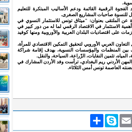
وية.
جوة الرقمية القائمة ودعم الأساليب المبتكرة للتعليم
ال للنسوة صاحبات المشاريع الصغرى.
عن الملتقى بعنوان: "ميثاق تونس للاستثمار النسوي في
همية الاستثمار في الاقتصاد الرقمي لما له من دور كبير في
ات على اقتصاديات البلدان العربية والأوروبية ومنها كوفيد
عاون العربي الأوروبي لتحقيق التمكين الاقتصادي للمرأة،
 بين المنظمات والمِؤسسات النسوية، بهدف إقامة شراكة
المياه، تثمين النفايات، الزّراعة، السياحة، والنقل.
مهن الأردني ريم البغدادي، ترأست وفد الأردن المشارك في
تضنته العاصمة تونس أمس الثلاثاء.
Emai
Skype
انشر