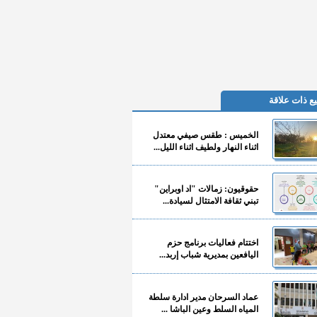
ع ذات علاقة
الخميس : طقس صيفي معتدل
اثناء النهار ولطيف اثناء الليل...
حقوقيون: زمالات "اد اوبراين"
تبني ثقافة الامتثال لسيادة...
اختتام فعاليات برنامج حزم
اليافعين بمديرية شباب إربد...
عماد السرحان مدير ادارة سلطة
المياه السلط وعين الباشا ...