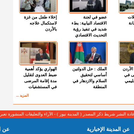
لات
عضو في لجنة
إخلاء طفل من غزة
نة
الاقتصاد النيابية: بطء
لاستكمال علاجه
شديد في تنفيذ رؤية
بالأردن
التحديث الاقتصادي
الأردن
الملك : حل الدولتين
الهواري يؤكد أهمية
ى في
أساسي لتحقيق
ضبط العدوى لتقليل
قليمي
السلام والازدهار في
مدة إقامة المرضى
المنطقة
في المستشفيات
المزيد ...
عادة النشر شريط ذكر المصدر ( المدينة نيوز ) - الآراء والتعليقات المنشورة تع
عن المدينة الإخبارية
عن ا