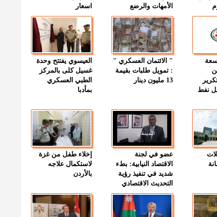
م
الأمهات والرضع
اسعار
وسعة
" الائتمان العسكري "
العيسوي يفتتح وحدة
ن
: تمويل طلبات بقيمة
غسيل كلى بالمركز
كرير
13 مليون دينار
الطبي العسكري
ميل نفط
بمأدبا
لات
عضو في لجنة
إخلاء طفل من غزة
نة
الاقتصاد النيابية: بطء
لاستكمال علاجه
شديد في تنفيذ رؤية
بالأردن
التحديث الاقتصادي