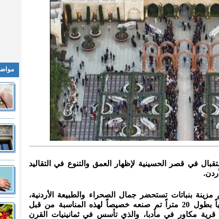
مواضي
تقبال في قصر الحسينية لإظهار العمق والتنوع في التقاليد
ردن.
ينة بنباتات تستحضر جمال الصحراء والطبيعة الأردنية،
ومفروشة ببساط تقليدي منسوج يدوياً بطول 20 متراً تم صنعه خصيصاً لهذه المناسبة من قبل
رية مكاور في مأدبا، والذي تأسس في ثمانينيات القرن