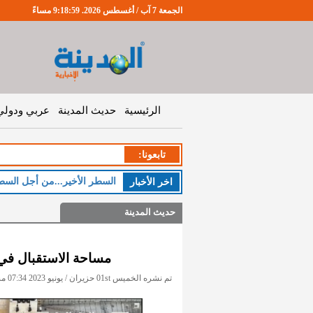
الجمعة 7 آب / أغسطس 2026. 9:18:59 مساءً
الرئيسية
حديث المدينة
عربي ودولي
تابعونا:
السطر الأخير...من أجل السط
اخر اﻷخبار
حديث المدينة
مساحة الاستقبال في 
تم نشره الخميس 01st حزيران / يونيو 2023 07:34 مساءً