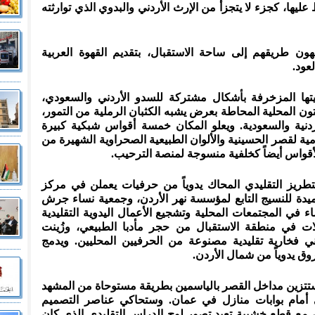
ها، كجزء لا يتجزأ من الإرث الأردني والبدوي الذي توارثته
ن طريقهم إلى ساحة الاستقبال، بتقديم القهوة العربية
عود.
تها المزخرفة بأشكال مشتركة للسدو الأردني والسعودي،
 المحلية المحاطة بعرض يشبه الكثبان الرملية من التمور،
أردنية والسعودية. ويعلو المكان خمسة أقواس شبكية كبيرة
ية لقصر الحسينية والألوان الطبيعية الصحراوية الشهيرة من
أقواس أيضاً كخلفية منسوجة لمنصة الترحيب.
طريز التقليدي المحاك يدوياً من حرفيات يعملن في مركز
يدة للنسيج التابع لمؤسسة نهر الأردن، وجمعية نساء جرش
اء في المجتمعات المحلية وتشجيع الأعمال اليدوية التقليدية
لات في منطقة الاستقبال من حجر مأدبا الطبيعي، وزُينت
ني فخارية تقليدية مصنوعة من الحرفيين المحليين. ويدمج
وق يدوياً من شمال الأردن.
ستتزين مداخل القصر بالياسمين بطريقة مستوحاة من المشهد
ى أمام بوابات منازل في عمان. وستحاكي عناصر التصميم
 مع قطع خشبية تعيد تصور لوح الدراس التقليدي الذي كان