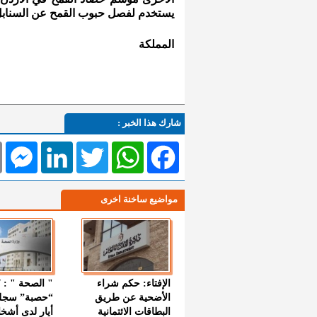
يستخدم لفصل حبوب القمح عن السنابل
المملكة
شارك هذا الخبر :
l
Messenger
LinkedIn
Twitter
WhatsApp
Facebook
مواضيع ساخنة اخرى
الإفتاء: حكم شراء
الأضحية عن طريق
“حصبة” سجل
البطاقات الائتمانية
أيار لدى أشخ