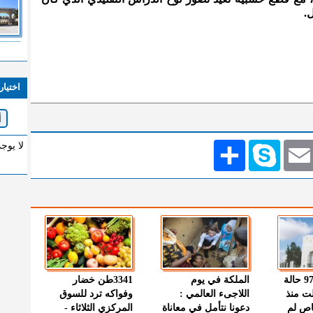
.
اختيار
Emai
Skype
انشر
لا يوج
" الصحة " : 97 حالة
الملكة في يوم
3341طن خضار
ت منذ
اللاجىء العالمي :
وفواكه ترد للسوق
اص لم
دعونا نتأمل في معاناة
المركزي الثلاثاء -