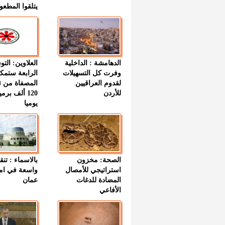
يتلقوا المطعو
الدهامشة : الداخلية
العلاوين: الت
وفرت كل التسهيلات
الرابعة ستمك
لقدوم العراقيين
المصفاة من ت
للأردن
120 ألف بر
يوميا
الصحة: مخزون
بالاسماء : تنق
استراتيجي للأمصال
واسعة في اما
المضادة للدغات
عمان
الأفاعي