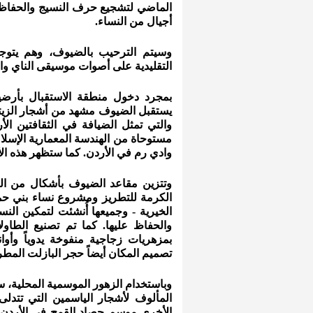
الماضي لتشجيع حرف النسيج والحفاظ علي
أجيال من النساء.
وسيتم الترحيب بالضيوف، وهم يتوجهو
التقليدية على أصوات موسيقى الناي وال
بمجرد دخول منطقة الاستقبال بأرضي
يستقبل الضيوف مشهد من أشجار الزيتون
والتي تمثل الضيافة في الثقافتين ال
مستوحاة من الهندسة المعمارية الإسلام
وادي رم في الأردن. كما ستظهر هذه ال
وتتزين مقاعد الضيوف بأشكال من الت
الكرمة للتطريز ومشروع نساء بني حم
الخيرية - وجميعها أُنشئت لتمكين النس
والحفاظ عليها. كما تم تصنيع الطاو
بمزهريات زجاجية منفوخة يدوياً وأوا
تصميم المكان أيضاً حجر البازلت المطر
وباستخدام الزهور الموسمية المحلية، 
المألوف لأشجار الياسمين التي تتدل
الأخرى موسم حصاد القمح في الأردن،