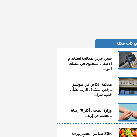
ع ذات علاقة
سعي عربي لمعالجة استخدام
الأطفال للمحتوى في منصات
التوا...
محكمة الكاس في سويسرا
ترفض استئناف الرمثا بشأن
قضية شرا...
وزارة الصحة : أكثر 70 إصابة
بالحصبة في إربد...
3363 طنا من الخضار وردت