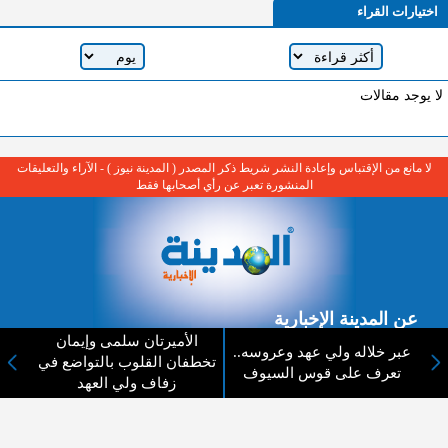
اختيارات القراء
لا يوجد مقالات
لا مانع من الإقتباس وإعادة النشر شريط ذكر المصدر ( المدينة نيوز ) - الآراء والتعليقات
المنشورة تعبر عن رأي أصحابها فقط
عن المدينة الإخبارية
الأميرتان سلمى وإيمان
عبر خلاله ولي عهد وعروسه..
المدينة الإخبارية صحيفة الكترونية شاملة تابعة لشركة قنوات البث
تخطفان القلوب بالتواضع في
تعرف على قوس السيوف
الاردنية تنقل الاخبار المحلية الأردنية وأخبار فلسطين وأبرز الأخبار
زفاف ولي العهد
العربية والدولية لحظة حدوثها بمهنية رفيعة ليكون العالم بما يجري
فيه وحوله بين يديكم بالكلمة والصورة من مصادرها الحقيقية.