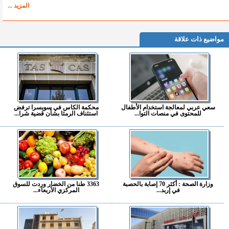
المزيد ...
مواضيع ذات علاقة
سعي عربي لمعالجة استخدام الأطفال
محكمة الكاس في سويسرا ترفض
للمحتوى في منصات التوا...
استئناف الرمثا بشأن قضية شرا...
وزارة الصحة : أكثر 70 إصابة بالحصبة
3363 طنا من الخضار وردت للسوق
في إربد...
المركزي الأربعاء...