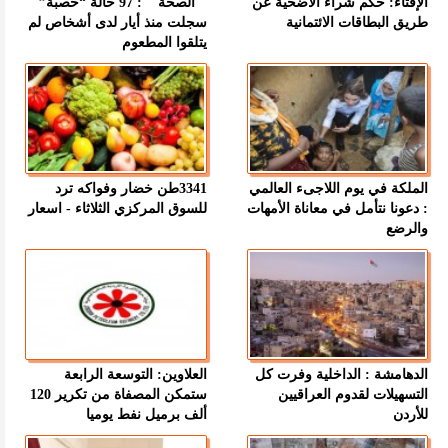
الإفتاء: حكم شراء الأضحية عن
" الصحة " : 97 حالة “حصبة”
طريق البطاقات الائتمانية
سجلت منذ أيار لدى أشخاص لم
يتلقوا المطعوم
الملكة في يوم اللاجىء العالمي
3341طن خضار وفواكه ترد
: دعونا نتأمل في معاناة الأمهات
للسوق المركزي الثلاثاء - اسعار
والرضع
الدهامشة : الداخلية وفرت كل
العلاوين: التوسعة الرابعة
التسهيلات لقدوم العراقيين
ستمكن المصفاة من تكرير 120
للأردن
ألف برميل نفط يوميا