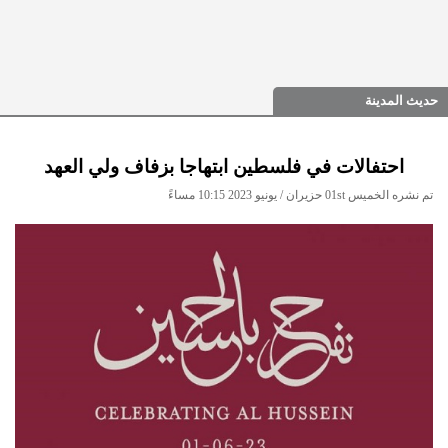
حديث المدينة
احتفالات في فلسطين ابتهاجا بزفاف ولي العهد
تم نشره الخميس 01st حزيران / يونيو 2023 10:15 مساءً