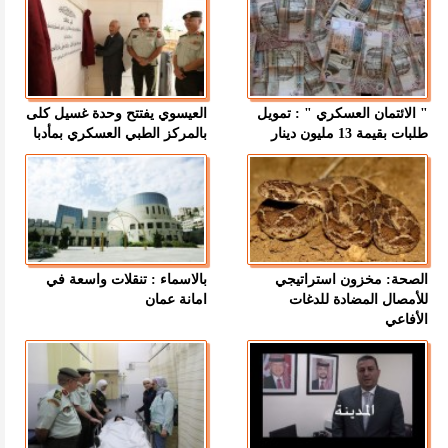
" الائتمان العسكري " : تمويل
العيسوي يفتتح وحدة غسيل كلى
طلبات بقيمة 13 مليون دينار
بالمركز الطبي العسكري بمأدبا
الصحة: مخزون استراتيجي
بالاسماء : تنقلات واسعة في
للأمصال المضادة للدغات
امانة عمان
الأفاعي