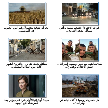
قوات الاحتـ لال تقتحم مدينة نابلس
الجزائر تتوقع محصولا وفيرا من الحبوب
شمال الضفة الغربية...
هذا الموسم...
بعد تضامنهم مع جنين وسبهم إسرائيل..
مقاتلو كتيبة جنـ ين : جاهزون لشهر
جيش الاحتلال يوقف ع...
كامل من القتال المستم...
هل خسرت روسيا 4 آلاف دبابة في
سيدة أوكرانيا الأولى ترد على بوتين بعد
أوكرانيا؟...
تصريحاته عن "يهو...