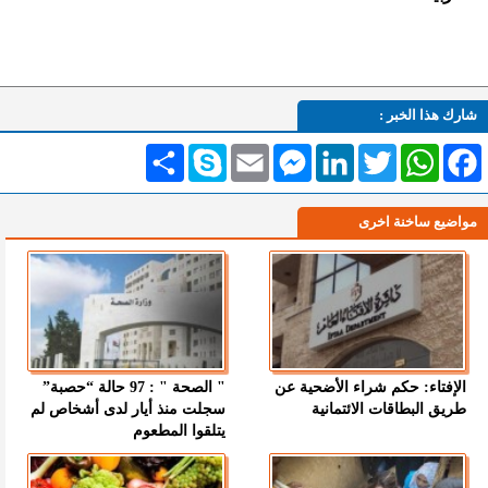
شارك هذا الخبر :
Facebook
WhatsApp
Twitter
LinkedIn
Messenger
Email
Skype
انشر
مواضيع ساخنة اخرى
الإفتاء: حكم شراء الأضحية عن
" الصحة " : 97 حالة “حصبة”
طريق البطاقات الائتمانية
سجلت منذ أيار لدى أشخاص لم
يتلقوا المطعوم