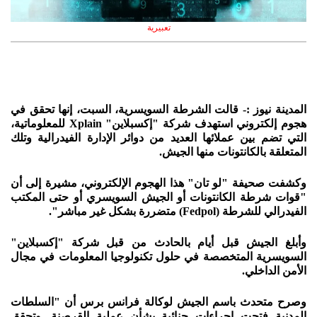
تعبيرية
المدينة نيوز :- قالت الشرطة السويسرية، السبت، إنها تحقق في
هجوم إلكتروني استهدف شركة "إكسبلاين" Xplain للمعلوماتية،
التي تضم بين عملائها العديد من دوائر الإدارة الفيدرالية وتلك
المتعلقة بالكانتونات منها الجيش.
وكشفت صحيفة "لو تان" هذا الهجوم الإلكتروني، مشيرة إلى أن
"قوات شرطة الكانتونات أو الجيش السويسري أو حتى المكتب
الفيدرالي للشرطة (Fedpol) متضررة بشكل غير مباشر".
وأبلغ الجيش قبل أيام بالحادث من قبل شركة "إكسبلاين"
السويسرية المتخصصة في حلول تكنولوجيا المعلومات في مجال
الأمن الداخلي.
وصرح متحدث باسم الجيش لوكالة فرانس برس أن "السلطات
المدنية فتحت إجراءات جنائية بشأن عملية القرصنة. وتحقق