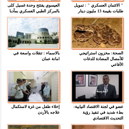
" الائتمان العسكري " : تمويل
العيسوي يفتتح وحدة غسيل كلى
طلبات بقيمة 13 مليون دينار
بالمركز الطبي العسكري بمأدبا
الصحة: مخزون استراتيجي
بالاسماء : تنقلات واسعة في
للأمصال المضادة للدغات
امانة عمان
الأفاعي
عضو في لجنة الاقتصاد النيابية:
إخلاء طفل من غزة لاستكمال
بطء شديد في تنفيذ رؤية
علاجه بالأردن
التحديث الاقتصادي