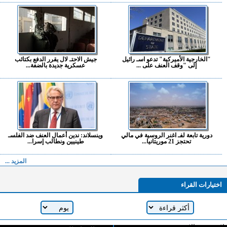
"الخارجية الأميركية" تدعو اسـ رائيل
جيش الاحتـ لال يقرر الدفع بكتائب
إلى "وقف العنف على ...
عسكرية جديدة بالضفة...
دورية تابعة لفـ اغنر الروسية في مالي
وينسلاند: ندين أعمال العنف ضد الفلسـ
تحتجز 21 موريتانيا...
طينيين ونطالب إسرا...
المزيد ...
اختيارات القراء