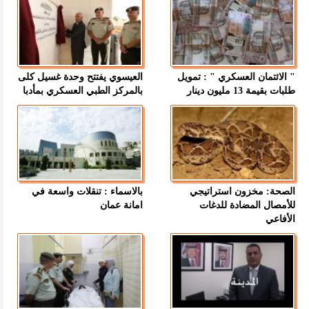
" الائتمان العسكري " : تمويل
العيسوي يفتتح وحدة غسيل كلى
طلبات بقيمة 13 مليون دينار
بالمركز الطبي العسكري بمأدبا
الصحة: مخزون استراتيجي
بالاسماء : تنقلات واسعة في
للأمصال المضادة للدغات
امانة عمان
الأفاعي