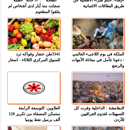
الإفتاء: حكم شراء الأضحية عن
" الصحة " : 97 حالة “حصبة”
طريق البطاقات الائتمانية
سجلت منذ أيار لدى أشخاص لم
يتلقوا المطعوم
الملكة في يوم اللاجىء العالمي
3341طن خضار وفواكه ترد
: دعونا نتأمل في معاناة الأمهات
للسوق المركزي الثلاثاء - اسعار
والرضع
الدهامشة : الداخلية وفرت كل
العلاوين: التوسعة الرابعة
التسهيلات لقدوم العراقيين
ستمكن المصفاة من تكرير 120
للأردن
ألف برميل نفط يوميا