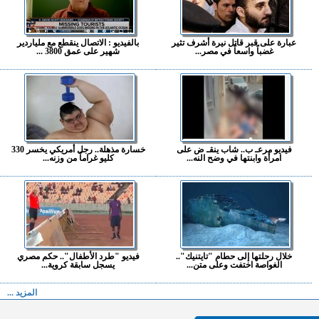
عبارة على قبر قاتل نيرة أشرف تثير
بالفيديو : الاتصال ينقطع مع ملياردير
غضباً واسعاً في مصر...
شهير على عمق 3800 ...
فيديو مرعـ ب.. شاب ينقـ ض على
خسارة مذهلة.. رجل أمريكي يخسر 330
امرأة وابنتها في وضح النه...
كليو غراماً من وزنه...
خلال رحلتها إلى حطام "تايتنيك"..
فيديو "طرد الأطفال".. حكم مصري
الغواصة اختفت وعلى متن...
يسجل سابقة كروية...
المزيد ...