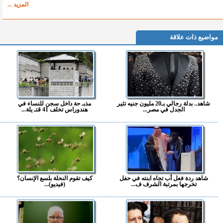
المزيد ...
مواضيع ذات علاقة
شاهد.. بدلة رجالي بـ20 مليون جنيه تثير
مذبـ حة داخل سجن للنساء في
الجدل في مصر...
هندوراس تخلف 41 قتـ يلة...
شاهد ردة فعل أب تجاه ابنته في حفل
كيف تقوم النحلة بلسع الإنسان؟
تخرجها بمرتبة الشرف ف...
(فيديو)...