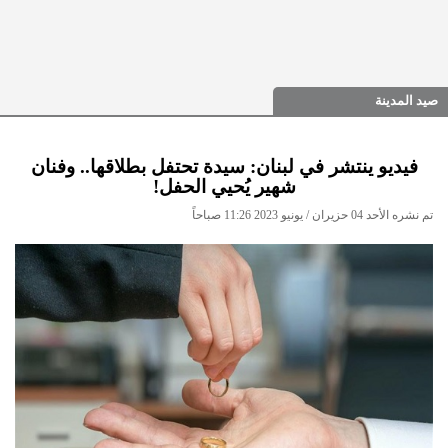
صيد المدينة
فيديو ينتشر في لبنان: سيدة تحتفل بطلاقها.. وفنان
شهير يُحيي الحفل!
تم نشره الأحد 04 حزيران / يونيو 2023 11:26 صباحاً