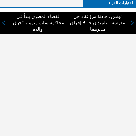
اختيارات القراء
تونس : حادثة مروّعة داخل
القضاء المصري يبدأ في
مدرسة... تلميذان حاولا إحراق
محاكمة شاب متهم بـ "حرق
لا يوجد مقالات
مديرهما
والده"
لا مانع من الإقتباس وإعادة النشر شريط ذكر المصدر ( المدينة نيوز ) - الآراء والتعليقات
المنشورة تعبر عن رأي أصحابها فقط
عن المدينة الإخبارية
المدينة الإخبارية صحيفة الكترونية شاملة تابعة لشركة قنوات البث
الاردنية تنقل الاخبار المحلية الأردنية وأخبار فلسطين وأبرز الأخبار
العربية والدولية لحظة حدوثها بمهنية رفيعة ليكون العالم بما يجري
فيه وحوله بين يديكم بالكلمة والصورة من مصادرها الحقيقية.