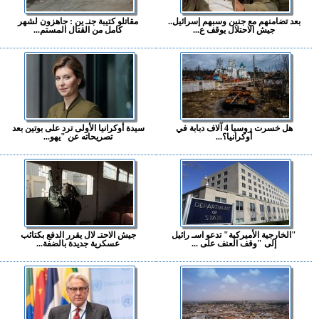
بعد تضامنهم مع جنين وسبهم إسرائيل..
مقاتلو كتيبة جنـ ين : جاهزون لشهر
جيش الاحتلال يوقف ع...
كامل من القتال المستم...
هل خسرت روسيا 4 آلاف دبابة في
سيدة أوكرانيا الأولى ترد على بوتين بعد
أوكرانيا؟...
تصريحاته عن "يهو...
"الخارجية الأميركية" تدعو اسـ رائيل
جيش الاحتـ لال يقرر الدفع بكتائب
إلى "وقف العنف على ...
عسكرية جديدة بالضفة...