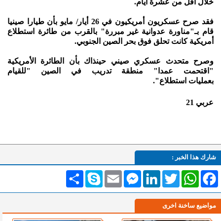
خلال أقل من عشرة أيام.
فقد صرح عسكريون أمريكيون في 26 أيار/ مايو بأن طيارا صينيا
قام بـ"مناورة عدوانية غير مبررة" بالقرب من طائرة استطلاع
أمريكية كانت تحلق فوق بحر الصين الجنوبي.
وصرح متحدث عسكري صيني حينذاك بأن الطائرة الأمريكية
"اقتحمت عمدا" منطقة تدريب في الصين "للقيام
بعمليات
استطلاع".
عربي 21
شارك هذا الخبر :
Facebook
WhatsApp
Twitter
LinkedIn
Messenger
Email
Skype
انشر
مواضيع ساخنة اخرى