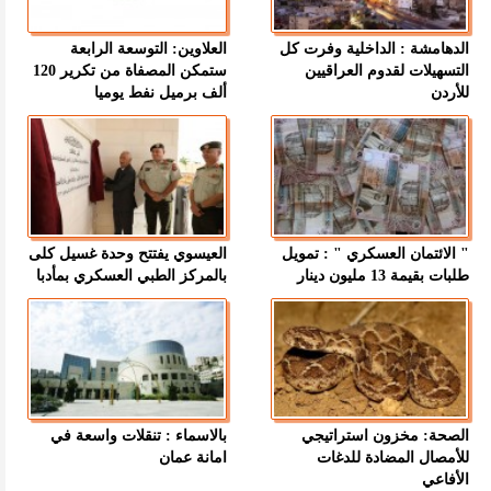
الدهامشة : الداخلية وفرت كل
العلاوين: التوسعة الرابعة
التسهيلات لقدوم العراقيين
ستمكن المصفاة من تكرير 120
للأردن
ألف برميل نفط يوميا
" الائتمان العسكري " : تمويل
العيسوي يفتتح وحدة غسيل كلى
طلبات بقيمة 13 مليون دينار
بالمركز الطبي العسكري بمأدبا
الصحة: مخزون استراتيجي
بالاسماء : تنقلات واسعة في
للأمصال المضادة للدغات
امانة عمان
الأفاعي