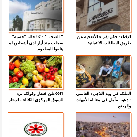
الإفتاء: حكم شراء الأضحية عن
" الصحة " : 97 حالة “حصبة”
طريق البطاقات الائتمانية
سجلت منذ أيار لدى أشخاص لم
يتلقوا المطعوم
الملكة في يوم اللاجىء العالمي
3341طن خضار وفواكه ترد
: دعونا نتأمل في معاناة الأمهات
للسوق المركزي الثلاثاء - اسعار
والرضع