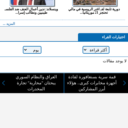
دورية تابعة لفـ اغنر الروسية في مالي
وينسلاند: ندين أعمال العنف ضد الفلسـ
تحتجز 21 موريتانيا...
طينيين ونطالب إسرا...
المزيد ...
اختيارات القراء
لا يوجد مقالات
قمة سرية بسنغافورة لقادة
العراق والنظام السوري
لا مانع من الإقتباس وإعادة النشر شريط ذكر المصدر ( المدينة نيوز ) - الآراء والتعليقات
أجهزة مخابرات كبرى.. هؤلاء
يبحثان "محاربة" تجارة
المنشورة تعبر عن رأي أصحابها فقط
أبرز المشاركين
المخدرات
عن المدينة الإخبارية