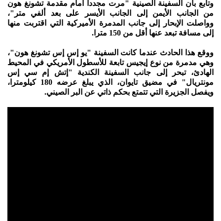
وتابع بأن السفينة الصينية "مرت مجددا أمام مقدمة تشونغ هون
من الجانب الأيمن إلى الجانب الأيسر على بعد ألفي متر"،
وواصلت الإبحار إلى جانب المدمرة الأميركية التي اقتربت منها
إلى مسافة تبعد عنها أقل من 150 مترا.
ووقع هذا الحادث عندما كانت السفينة "يو إس إس تشونغ هون"،
وهي مدمرة من نوع إيجيس تابعة للأسطول الأمريكي في المحيط
الهادئ، تبحر إلى جانب السفينة الكندية "إتش إم سي إس
مونتريال" في مضيق تايوان، الذي يبلغ عرضه 180 كيلومترا،
ويفصل الجزيرة التي تتمتع بحكم ذاتي عن البر الصيني.