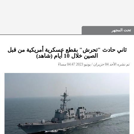
تحت المجهر
ثاني حادث "تحرش" بقطع عسكرية أمريكية من قبل
الصين خلال 10 أيام (شاهد)
تم نشره الأحد 04 حزيران / يونيو 2023 04:47 مساءً