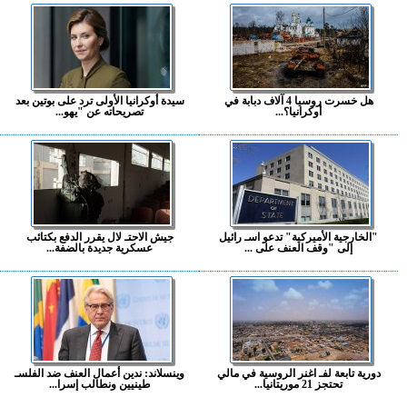
هل خسرت روسيا 4 آلاف دبابة في
سيدة أوكرانيا الأولى ترد على بوتين بعد
أوكرانيا؟...
تصريحاته عن "يهو...
"الخارجية الأميركية" تدعو اسـ رائيل
جيش الاحتـ لال يقرر الدفع بكتائب
إلى "وقف العنف على ...
عسكرية جديدة بالضفة...
دورية تابعة لفـ اغنر الروسية في مالي
وينسلاند: ندين أعمال العنف ضد الفلسـ
تحتجز 21 موريتانيا...
طينيين ونطالب إسرا...