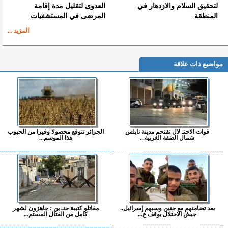
لتحقيق السلام والازدهار في
العدوى لتقليل مدة إقامة
المنطقة
المرضى في المستشفيات
المزيد ...
مواضيع ذات علاقة
قوات الاحتـ لال تقتحم مدينة نابلس
الجزائر تتوقع محصولا وفيرا من الحبوب
شمال الضفة الغربية...
هذا الموسم...
بعد تضامنهم مع جنين وسبهم إسرائيل..
مقاتلو كتيبة جنـ ين : جاهزون لشهر
جيش الاحتلال يوقف ع...
كامل من القتال المستم...