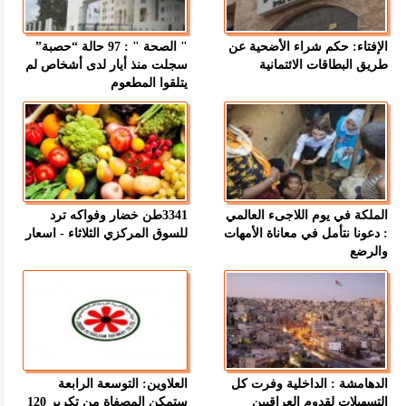
الإفتاء: حكم شراء الأضحية عن
" الصحة " : 97 حالة “حصبة”
طريق البطاقات الائتمانية
سجلت منذ أيار لدى أشخاص لم
يتلقوا المطعوم
الملكة في يوم اللاجىء العالمي
3341طن خضار وفواكه ترد
: دعونا نتأمل في معاناة الأمهات
للسوق المركزي الثلاثاء - اسعار
والرضع
الدهامشة : الداخلية وفرت كل
العلاوين: التوسعة الرابعة
التسهيلات لقدوم العراقيين
ستمكن المصفاة من تكرير 120