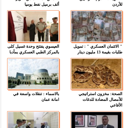
للأردن
ألف برميل نفط يوميا
" الائتمان العسكري " : تمويل
العيسوي يفتتح وحدة غسيل كلى
طلبات بقيمة 13 مليون دينار
بالمركز الطبي العسكري بمأدبا
الصحة: مخزون استراتيجي
بالاسماء : تنقلات واسعة في
للأمصال المضادة للدغات
امانة عمان
الأفاعي