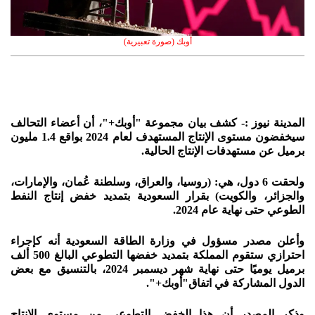
أوبك (صورة تعبيرية)
المدينة نيوز :- كشف بيان مجموعة "أوبك+"، أن أعضاء التحالف
سيخفضون مستوى الإنتاج المستهدف لعام 2024 بواقع 1.4 مليون
برميل عن مستهدفات الإنتاج الحالية.
ولحقت 6 دول، هي: (روسيا، والعراق، وسلطنة عُمان، والإمارات،
والجزائر، والكويت) بقرار السعودية بتمديد خفض إنتاج النفط
الطوعي حتى نهاية عام 2024.
وأعلن مصدر مسؤول في وزارة الطاقة السعودية أنه كإجراء
احترازي ستقوم المملكة بتمديد خفضها التطوعي البالغ 500 ألف
برميل يوميًا حتى نهاية شهر ديسمبر 2024، بالتنسيق مع بعض
الدول المشاركة في اتفاق"أوبك+".
وذكر المصدر أن هذا الخفض التطوعي من مستوى الإنتاج