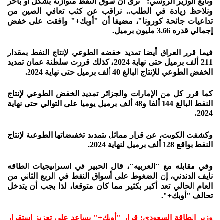
وتابع الوزير الروسي: "نرى أن سوق النفط متوازنة بشكل أو بآخر
ونلاحظ زيادة في الطلب.. نراقب عن كثب تعافي الصين من
تداعيات جائحة كورونا"، مضيفا أن "أوبك+" وافقت على خفض
إجمالي قدره 3.66 مليون برميل.
فيما قرر العراق أيضا تمديد خفضه الطوعي لإنتاج النفط بمقدار
211 ألف برميل حتى نهاية 2024، كذلك قررت سلطنة عمان تمديد
الخفض الطوعي للإنتاج البالغ 40 ألف برميل حتى نهاية 2024.
كما قرر كل من الإمارات والجزائر تمديد الخفض الطوعي لإنتاج
النفط البالغ 144 ألفا و48 ألف برميل يوميا على التوالي حتى نهاية
2024.
وكشفت الكويت، عن قرار مماثل بتمديد تخفيضاتها الطوعية لإنتاج
النفط بواقع 128 ألف برميل لنهاية 2024.
وفي مقابلة مع "العربية"، قال الخبير في استراتيجيات الطاقة
نايف الدندني، إن الضغوط على أسواق النفط في الربع الثاني من
العام الحالي تعد أكبر بكثير مما كان متوقعا، لذا يجب أن يتدخل
تحالف "أوبك+".
وزير الطاقة السعودي: قرار "أوبك+" يساعد على تعزيز استقرار