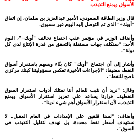
الأسواق ويمنع التذبذب
قال وزير الطاقة السعودي، الأمير عبدالعزيز بن سلمان، إن اتفاق
"أوبك+" الذي تم التوصل إليه اليوم غير مسبوق.
وأضاف الوزير في مؤتمر عقب اجتماع تحالف "أوبك+"، اليوم
الأحد: "سنكلف جهات مستقلة بالتحقق من قدرة الإنتاج لدى كل
دولة".
وأشار إلى أن اجتماع "أوبك" كان بنّاء ويسهم باستقرار أسواق
النفط، مضيفا: "الإجراءات الأخيرة تعكس مسؤوليتنا كبنك مركزي
ناضج للنفط".
وقال: "نريد أن نثبت للعالم أننا نمتلك أدوات استقرار السوق
النفطية.. قرارنا يساعد على تعزيز استقرار الأسواق ويمنع
التذبذب، لأن استقرار الأسواق أهم شيء لدينا".
وأضاف: "لسنا قلقين على الإمدادات في العام المقبل.. لا
نستهدف أسعار نفط محددة، بل نهدف لتقليل التذبذب في
السوق".