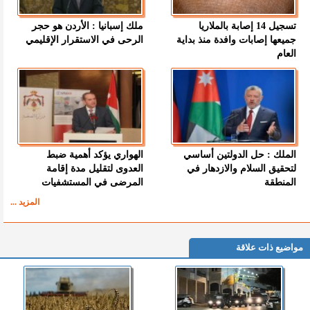
تسجيل 14 إصابة بالملاريا
ملك إسبانيا : الأردن هو حجر
جميعها إصابات وافدة منذ بداية
الرحى في الاستقرار الإقليمي
العام
الملك : حل الدولتين أساسي
الهواري يؤكد أهمية ضبط
لتحقيق السلام والازدهار في
العدوى لتقليل مدة إقامة
المنطقة
المرضى في المستشفيات
المزيد ...
مواضيع ذات علاقة