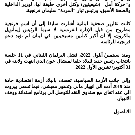
و"حركة أمل" (شيعيتين) وكتل أخرى حليفة لها، لوزير الداخلية
والصحة الأسبق، ورئيس تيار "المردة" سليمان فرنجية.
كانت تقارير صحفية لبنانية أشارت سابقا إلى أن اسم فرنجية
مطروح من قبل الإدارة الفرنسية لا سيما الرئيس إيمانويل
ماكرون، إلا ان أكبر كتلتين مسيحيتين في لبنان لم تؤيد دعم
فرنجية للرئاسة.
ومنذ سبتمبر/ أيلول 2022، فشل البرلمان اللبناني في 11 جلسة
بانتخاب رئيس جديد للبلاد خلفا لميشال عون الذي انتهت ولايته في
31 أكتوبر/ تشرين الأول 2022.
وإلى جانب الأزمة السياسية، تعصف بالبلاد أزمة اقتصادية حادة
منذ 2019 أدت الى انهيار مالي وتدهور معيشي، فيما تسعى بيروت
الى عقد اتفاق مع صندوق النقد للتوصل الى برنامج استدانة ووقف
الانهيار.
الاناضول