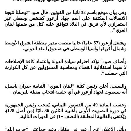
وفي بيان موقع باسم 32 نائبا من القوتين، قال ضو: "توصلنا نتيجة
الاتصالات المكثفة على اسم جهاد أزعور كشخص وسطي غير
استفزازي لأي فريق في البلاد تتوافق عليه كتل من ضمنها لبنان
القوي".
ويشغل أزعور (57 عاما) حاليا منصب مدير منطقة الشرق الأوسط
وشمال أفريقيا وآسيا الوسطى في صندوق النقد الدولي.
وأضاف ضو: "نؤكد احترام سيادة الدولة واعتماد كافة الإصلاحات
لا سيما استقلالية القضاء ومحاسبة المسؤولين عن كل الكوارث
التي حصلت".
والسبت، أعلن رئيس كتلة "لبنان القوي" النيابية جبران باسيل،
أنه سيصوت لجهاد أزعور في أي جلسة انتخاب مقبلة للبرلمان.
وحسب المادة 49 من الدستور اللبناني، يُنتخب رئيس الجمهورية
في دورة التصويت الأولى بأغلبية الثلثين 86 نائبًا (من أصل 128)،
ويُكتفى بالغالبية المطلقة (النصف +1) في الدورات التالية.
ويأتي الإعلان عن أزعور في مقابل دعم جماعتي "حزب الله"