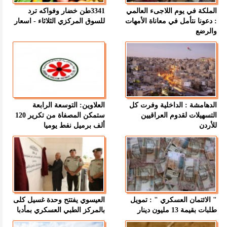
الملكة في يوم اللاجىء العالمي
3341طن خضار وفواكه ترد
: دعونا نتأمل في معاناة الأمهات
للسوق المركزي الثلاثاء - اسعار
والرضع
الدهامشة : الداخلية وفرت كل
العلاوين: التوسعة الرابعة
التسهيلات لقدوم العراقيين
ستمكن المصفاة من تكرير 120
للأردن
ألف برميل نفط يوميا
" الائتمان العسكري " : تمويل
العيسوي يفتتح وحدة غسيل كلى
طلبات بقيمة 13 مليون دينار
بالمركز الطبي العسكري بمأدبا