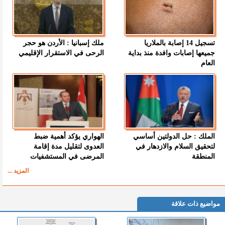
تسجيل 14 إصابة بالملاريا
ملك إسبانيا : الأردن هو حجر
جميعها إصابات وافدة منذ بداية
الرحى في الاستقرار الإقليمي
العام
الملك : حل الدولتين أساسي
الهواري يؤكد أهمية ضبط
لتحقيق السلام والازدهار في
العدوى لتقليل مدة إقامة
المنطقة
المرضى في المستشفيات
المزيد ...
مواضيع ذات علاقة