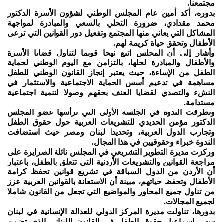
مجتمعنا.
بدوره، أكد أمين عام المجلس الوطني لشؤون الأسرة الدكتور
محمد مقدادي، ضرورة التحلي بالسعي والمبادرة لمواجهة
المشاكل التي يعاني منها المجتمع وتفعيل دور القوانين التي ترعى
الأطفال وتحقق حياة كريمة لهم.
وأشار إلى أن المجلس اتبع نهجا قويما لتناول قضايا الأسرة
والأطفال والمبادرة لحلها، بالتزامن مع اليوم الوطني لحماية
الطفل من الإساءة، حيث يعتبر إنجاز القانون الوطني للطفل
مساهمة في تدعيم أسس الحماية الاجتماعية والاستثمار في
النشء والتصدي لقضايا العنف بحقهم وصولا لتنمية اجتماعية
مستدامة.
وتطرقت الندوة في الجلسة الأولى التي ترأسها عضو المجلس
الدكتور مؤمن الحديدي للتشريعات العربية حول حقوق الطفل
وتجارب الدول العربية، وتحديدا لبنان ومصر حيث استضافت
الندوة خبراء وحقوقيين في هذا المجال.
وركزت مديرة التطوير التشريعي في المجلس نائلة الصرايرة على
مراجعة القوانين والتشريعات الأردنية التي تتعلق بالطفل، باعتبار
أن الأردن من الدول السباقة في تشريع قوانين تحفظ كرامة
الأطفال وتحفظ حياتهم، مبينة أن الاستعانة بالقوانين العربية عزز
من تناول جميع المحاور والمواضيع التي تجعل من القانون شاملا
لجميع المجالات.
بدورها، تناولت مديرة المركز الدولي للعدالة الإنسانية في لبنان
سهى إسماعيل حقوق الطفل في القانون اللبناني الذي تضمن