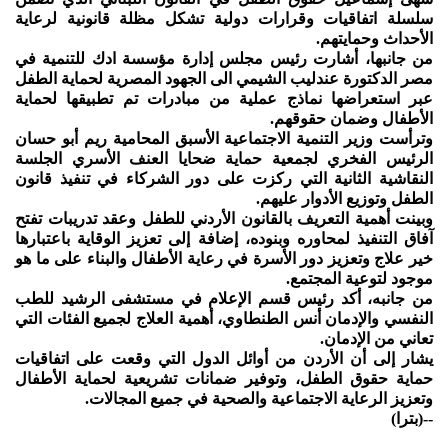
سلسلة اتفاقيات وقرارات دولية تشكل مظلة قانونية لرعاية
الأحداث وحمايتهم.
من جانبها، أشارت رئيس مجلس إدارة مؤسسة ادك للتنمية في
مصر الدكتورة عندليب الشيمي الى الجهود المصرية لحماية الطفل
عبر استعراضها نماذج عملية من مبادرات تم تطبيقها لحماية
الأطفال وضمان حقوقهم.
وترأست وزير التنمية الاجتماعية الأسبق المحامية ريم أبو حسان
الرئيس الفخري لجمعية حماية ضحايا العنف الأسري الجلسة
النقاشية الثانية التي ركزت على دور الشركاء في تنفيذ قانون
الطفل وتوزيع الأدوار عليهم.
وبينت أهمية التعريف بالقانون الأردني للطفل وعقد تدريبات تفتح
آفاق التنفيذ لمحاوره وبنوده، إضافة إلى تعزيز الوقاية باعتبارها
خير علاج وتعزيز دور الأسرة في رعاية الأطفال والبناء على ما هو
موجود لتوعية المجتمع.
من جانبه، أكد رئيس قسم الإعلام في مستشفى الرشيد للطب
النفسي والإدمان أنس الطنطاوي، أهمية العلاج لجميع الفئات التي
تعاني من الإدمان.
يشار إلى أن الأردن من أوائل الدول التي وقعت على اتفاقيات
حماية حقوق الطفل، وتوفير ضمانات تشريعية لحماية الأطفال
وتعزيز الرعاية الاجتماعية والصحية في جميع المجالات.
--(بترا)