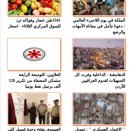
الملكة في يوم اللاجىء العالمي
3341طن خضار وفواكه ترد
: دعونا نتأمل في معاناة الأمهات
للسوق المركزي الثلاثاء - اسعار
والرضع
الدهامشة : الداخلية وفرت كل
العلاوين: التوسعة الرابعة
التسهيلات لقدوم العراقيين
ستمكن المصفاة من تكرير 120
للأردن
ألف برميل نفط يوميا
" الائتمان العسكري " : تمويل
العيسوي يفتتح وحدة غسيل كلى