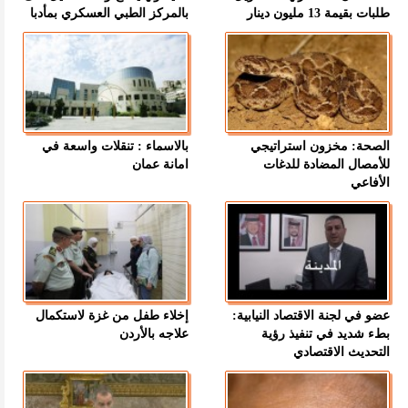
طلبات بقيمة 13 مليون دينار
بالمركز الطبي العسكري بمأدبا
الصحة: مخزون استراتيجي
بالاسماء : تنقلات واسعة في
للأمصال المضادة للدغات
امانة عمان
الأفاعي
عضو في لجنة الاقتصاد النيابية:
إخلاء طفل من غزة لاستكمال
بطء شديد في تنفيذ رؤية
علاجه بالأردن
التحديث الاقتصادي