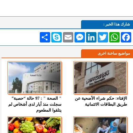
شارك هذا الخبر :
Facebook
WhatsApp
Twitter
LinkedIn
Messenger
Email
Skype
انشر
مواضيع ساخنة اخرى
الإفتاء: حكم شراء الأضحية عن
" الصحة " : 97 حالة “حصبة”
طريق البطاقات الائتمانية
سجلت منذ أيار لدى أشخاص لم
يتلقوا المطعوم