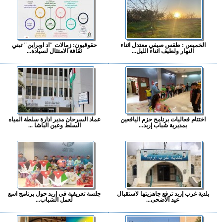
الخميس : طقس صيفي معتدل اثناء
حقوقيون: زمالات "اد اوبراين" تبني
النهار ولطيف اثناء الليل...
ثقافة الامتثال لسيادة...
اختتام فعاليات برنامج حزم اليافعين
عماد السرحان مدير ادارة سلطة المياه
بمديرية شباب إربد...
السلط وعين الباشا ...
بلدية غرب إربد ترفع جاهزيتها لاستقبال
جلسة تعريفية في إربد حول برنامج اسع
عيد الأضحى...
لعمل الشباب...