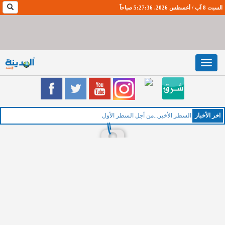
السبت 8 آب / أغسطس 2026. 5:27:37 صباحاً
Toggle
navigation
اخر اﻷخبار
السطر الأخير...من أجل السطر الأول