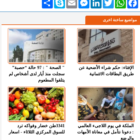
مواضيع ساخنة اخرى
الإفتاء: حكم شراء الأضحية عن
" الصحة " : 97 حالة “حصبة”
طريق البطاقات الائتمانية
سجلت منذ أيار لدى أشخاص لم
يتلقوا المطعوم
الملكة في يوم اللاجىء العالمي
3341طن خضار وفواكه ترد
: دعونا نتأمل في معاناة الأمهات
للسوق المركزي الثلاثاء - اسعار
والرضع