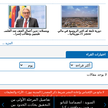
دورية تابعة لفـ اغنر الروسية في مالي
وينسلاند: ندين أعمال العنف ضد الفلسـ
تحتجز 21 موريتانيا...
طينيين ونطالب إسرا...
المزيد ...
اختيارات القراء
لا يوجد مقالات
لا مانع من الإقتباس وإعادة النشر شريط ذكر المصدر ( المدينة نيوز ) - الآراء والتعليقات
المنشورة تعبر عن رأي أصحابها فقط
تفاصيل المرحلة الأولى من
السويد : انضمامنا للناتو
التحقيق بحادث الحدود بين
مرهون بموافقة تركيا