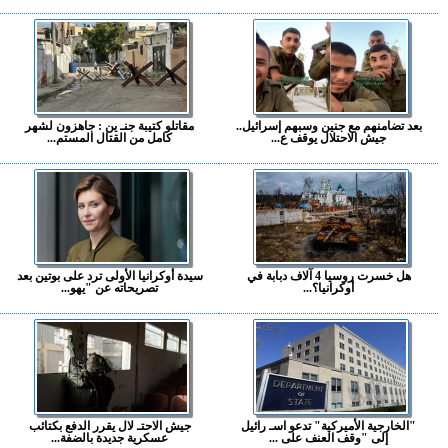
بعد تضامنهم مع جنين وسبهم إسرائيل..
مقاتلو كتيبة جنـ ين : جاهزون لشهر
جيش الاحتلال يوقف ع...
كامل من القتال المستم...
هل خسرت روسيا 4 آلاف دبابة في
سيدة أوكرانيا الأولى ترد على بوتين بعد
أوكرانيا؟...
تصريحاته عن "يهو...
"الخارجية الأميركية" تدعو اسـ رائيل
جيش الاحتـ لال يقرر الدفع بكتائب
إلى "وقف العنف على ...
عسكرية جديدة بالضفة...