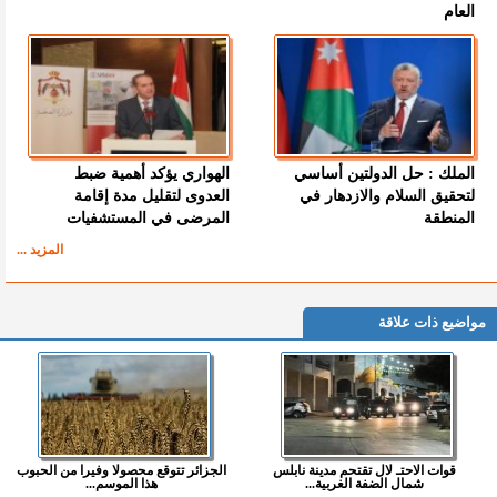
العام
الملك : حل الدولتين أساسي
الهواري يؤكد أهمية ضبط
لتحقيق السلام والازدهار في
العدوى لتقليل مدة إقامة
المنطقة
المرضى في المستشفيات
المزيد ...
مواضيع ذات علاقة
قوات الاحتـ لال تقتحم مدينة نابلس
الجزائر تتوقع محصولا وفيرا من الحبوب
شمال الضفة الغربية...
هذا الموسم...