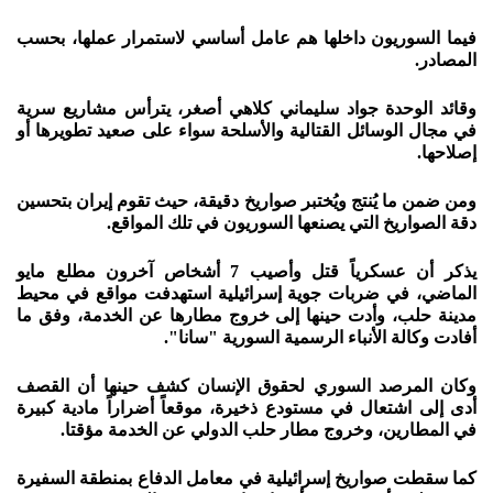
فيما السوريون داخلها هم عامل أساسي لاستمرار عملها، بحسب
المصادر.
وقائد الوحدة جواد سليماني كلاهي أصغر، يترأس مشاريع سرية
في مجال الوسائل القتالية والأسلحة سواء على صعيد تطويرها أو
إصلاحها.
ومن ضمن ما يُنتج ويُختبر صواريخ دقيقة، حيث تقوم إيران بتحسين
دقة الصواريخ التي يصنعها السوريون في تلك المواقع.
يذكر أن عسكرياً قتل وأصيب 7 أشخاص آخرون مطلع مايو
الماضي، في ضربات جوية إسرائيلية استهدفت مواقع في محيط
مدينة حلب، وأدت حينها إلى خروج مطارها عن الخدمة، وفق ما
أفادت وكالة الأنباء الرسمية السورية "سانا".
وكان المرصد السوري لحقوق الإنسان كشف حينها أن القصف
أدى إلى اشتعال في مستودع ذخيرة، موقعاً أضراراً مادية كبيرة
في المطارين، وخروج مطار حلب الدولي عن الخدمة مؤقتا.
كما سقطت صواريخ إسرائيلية في معامل الدفاع بمنطقة السفيرة