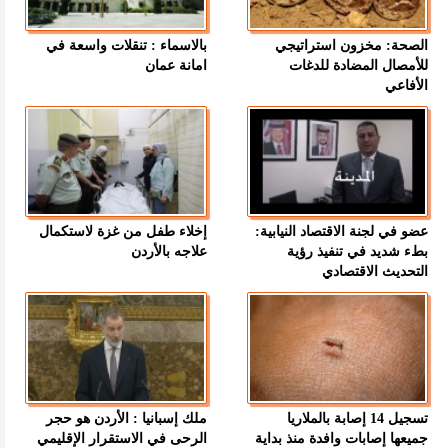
الصحة: مخزون استراتيجي
بالاسماء : تنقلات واسعة في
للأمصال المضادة للدغات
امانة عمان
الأفاعي
عضو في لجنة الاقتصاد النيابية:
إخلاء طفل من غزة لاستكمال
بطء شديد في تنفيذ رؤية
علاجه بالأردن
التحديث الاقتصادي
تسجيل 14 إصابة بالملاريا
ملك إسبانيا : الأردن هو حجر
جميعها إصابات وافدة منذ بداية
الرحى في الاستقرار الإقليمي