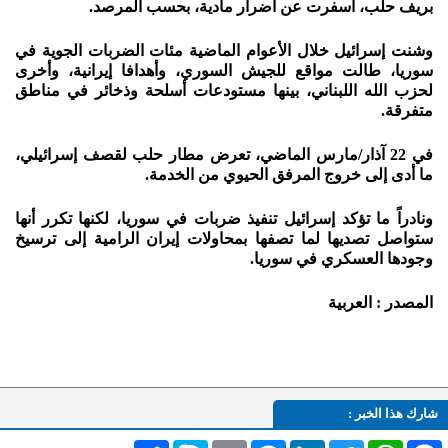
بريف حلب، أسفرت عن أضرار مادية، بحسب المرصد.
وشنت إسرائيل خلال الأعوام الماضية مئات الضربات الجوية في
سوريا، طالت مواقع للجيش السوري، وأهدافا إيرانية، وأخرى
لحزب الله اللبناني، بينها مستودعات أسلحة وذخائر في مناطق
متفرقة.
في 22 آذار/مارس الماضي، تعرض مطار حلب لقصف إسرائيلي،
ما أدى إلى خروج المرفق الحيوي من الخدمة.
ونادراً ما تؤكد إسرائيل تنفيذ ضربات في سوريا، لكنها تكرر أنها
ستواصل تصديها لما تصفها بمحاولات إيران الرامية إلى ترسيخ
وجودها العسكري في سوريا.
المصدر : العربية
شارك هذا الخبر :
Facebook
WhatsApp
Twitter
LinkedIn
Messenger
Email
Skype
انشر