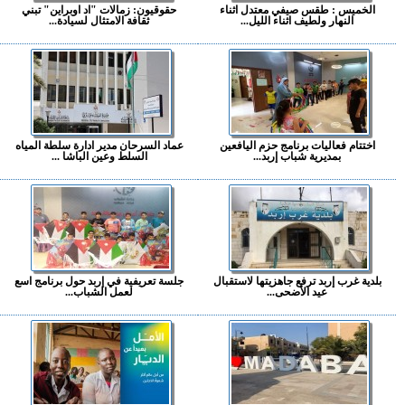
الخميس : طقس صيفي معتدل اثناء
حقوقيون: زمالات "اد اوبراين" تبني
النهار ولطيف اثناء الليل...
ثقافة الامتثال لسيادة...
اختتام فعاليات برنامج حزم اليافعين
عماد السرحان مدير ادارة سلطة المياه
بمديرية شباب إربد...
السلط وعين الباشا ...
بلدية غرب إربد ترفع جاهزيتها لاستقبال
جلسة تعريفية في إربد حول برنامج اسع
عيد الأضحى...
لعمل الشباب...