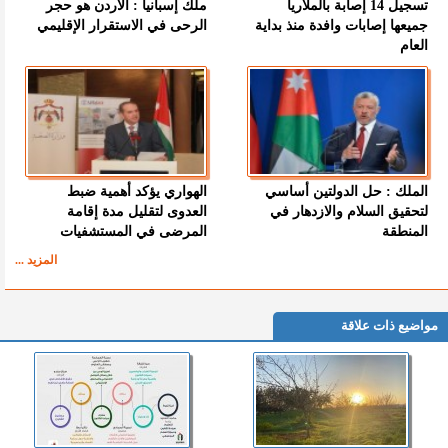
تسجيل 14 إصابة بالملاريا
ملك إسبانيا : الأردن هو حجر
جميعها إصابات وافدة منذ بداية
الرحى في الاستقرار الإقليمي
العام
الملك : حل الدولتين أساسي
الهواري يؤكد أهمية ضبط
لتحقيق السلام والازدهار في
العدوى لتقليل مدة إقامة
المنطقة
المرضى في المستشفيات
المزيد ...
مواضيع ذات علاقة