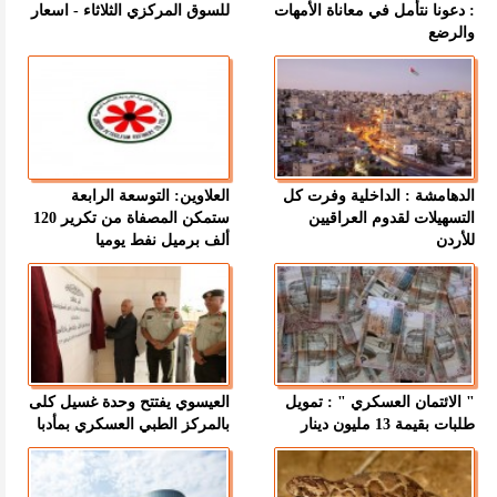
: دعونا نتأمل في معاناة الأمهات
للسوق المركزي الثلاثاء - اسعار
والرضع
الدهامشة : الداخلية وفرت كل
العلاوين: التوسعة الرابعة
التسهيلات لقدوم العراقيين
ستمكن المصفاة من تكرير 120
للأردن
ألف برميل نفط يوميا
" الائتمان العسكري " : تمويل
العيسوي يفتتح وحدة غسيل كلى
طلبات بقيمة 13 مليون دينار
بالمركز الطبي العسكري بمأدبا