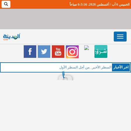
الخميس 6 آب / أغسطس 2026. 6:3:57 صباحاً
Toggle
navigation
اخر اﻷخبار
السطر الأخير...من أجل السطر الأول