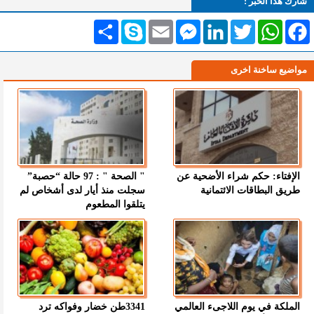
شارك هذا الخبر :
Facebook
WhatsApp
Twitter
LinkedIn
Messenger
Email
Skype
انشر
مواضيع ساخنة اخرى
الإفتاء: حكم شراء الأضحية عن
" الصحة " : 97 حالة “حصبة”
طريق البطاقات الائتمانية
سجلت منذ أيار لدى أشخاص لم
يتلقوا المطعوم
الملكة في يوم اللاجىء العالمي
3341طن خضار وفواكه ترد