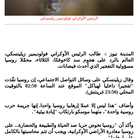
الرئيس الأوكراني فولوديمير زيلينسكي
المدينة نيوز :- طالب الرئيس الأوكراني فولوديمير زيلينسكي،
العالم بالرد على هجوم سد كاخوفكا، الثلاثاء، محمّلا روسيا
مسؤولية التفجير الذي أحدث فيضانات.
وقال زيلينسكي على وسائل التواصل الاجتماعي، إن روسيا نفّذت
"تفجيرا داخليا لهياكل" الموقع عند الساعة 02:50 بالتوقيت
المحلي (23:50 غرينتش).
وأضاف "هذا ليس إلا عملا إرهابيا روسيا واحدا. إنها جريمة حرب
روسية واحدة"، متهما موسكو بارتكاب "إبادة بيئية".
وأكد أن "روسيا تخوض حربا ضد الحياة والطبيعة والحضارة... على
روسيا مغادرة الأراضي الأوكرانية، ويجب أن تتم محاسبتها بالكامل
على إرهابها".