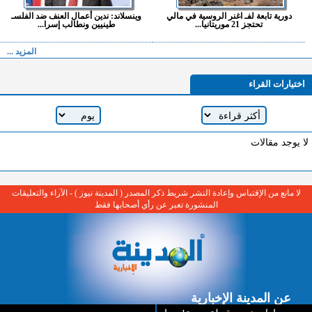
دورية تابعة لفـ اغنر الروسية في مالي
وينسلاند: ندين أعمال العنف ضد الفلسـ
تحتجز 21 موريتانيا...
طينيين ونطالب إسرا...
المزيد ...
اختيارات القراء
لا يوجد مقالات
لا مانع من الإقتباس وإعادة النشر شريط ذكر المصدر ( المدينة نيوز ) - الآراء والتعليقات
المنشورة تعبر عن رأي أصحابها فقط
عن المدينة الإخبارية