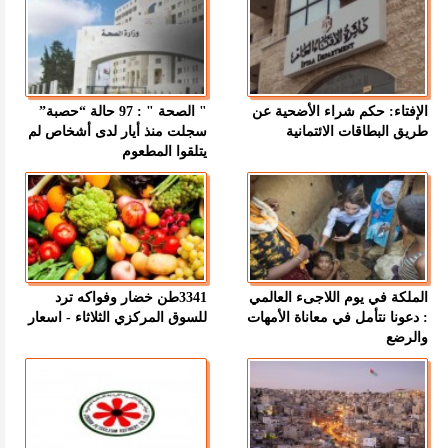
الإفتاء: حكم شراء الأضحية عن
" الصحة " : 97 حالة “حصبة”
طريق البطاقات الائتمانية
سجلت منذ أيار لدى أشخاص لم
يتلقوا المطعوم
الملكة في يوم اللاجىء العالمي
3341طن خضار وفواكه ترد
: دعونا نتأمل في معاناة الأمهات
للسوق المركزي الثلاثاء - اسعار
والرضع