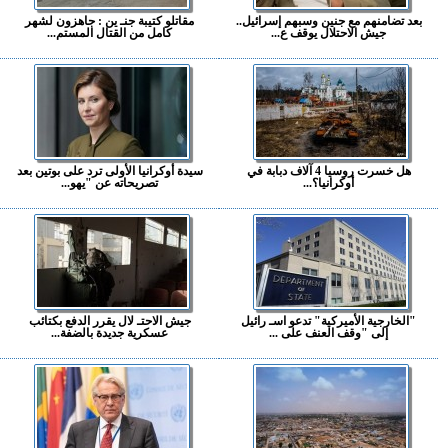
بعد تضامنهم مع جنين وسبهم إسرائيل..
مقاتلو كتيبة جنـ ين : جاهزون لشهر
جيش الاحتلال يوقف ع...
كامل من القتال المستم...
هل خسرت روسيا 4 آلاف دبابة في
سيدة أوكرانيا الأولى ترد على بوتين بعد
أوكرانيا؟...
تصريحاته عن "يهو...
"الخارجية الأميركية" تدعو اسـ رائيل
جيش الاحتـ لال يقرر الدفع بكتائب
إلى "وقف العنف على ...
عسكرية جديدة بالضفة...