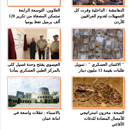
الدهامشة : الداخلية وفرت كل
العلاوين: التوسعة الرابعة
التسهيلات لقدوم العراقيين
ستمكن المصفاة من تكرير 120
للأردن
ألف برميل نفط يوميا
" الائتمان العسكري " : تمويل
العيسوي يفتتح وحدة غسيل كلى
طلبات بقيمة 13 مليون دينار
بالمركز الطبي العسكري بمأدبا
الصحة: مخزون استراتيجي
بالاسماء : تنقلات واسعة في
للأمصال المضادة للدغات
امانة عمان
الأفاعي