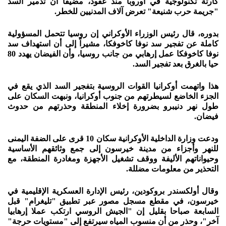
كارثة تكنولوجية في أوروبا منذ عقود، مضيفاً أن تدمير السد
"جريمة حرب شنيعة" تعرض آلاف المدنيين للخطر.
بدوره، قال رئيس الوزراء الأوكراني إن روسيا تتحمل المسؤولية
كاملة عن تفجير سد نوفا كاخوفكا، مشيراً إلى أن استهداف سد
نوفا كاخوفكا عمل إرهابي من جانب روسيا، وأن الفيضان يهدد 80
حيا بالغرق بعد تفجير السد.
هذا واتهمت أوكرانيا القوات الروسية بتفجير السد الذي يقع في
الجزء الخاضع لسيطرتهم من جنوب أوكرانيا، ونبهت السكان على
طول نهر دنيبرو بضرورة إخلاء المنطقة وحذرتهم من حدوث
فيضان.
ودعت وزارة الداخلية الأوكرانية سكان 10 قرى على الضفة اليمنى
للنهر وأجزاء من مدينة خيرسون إلى جمع وثائقهم الأساسية
وحيواناتهم الأليفة ووقف تشغيل الأجهزة ومغادرة المنطقة، مع
التحذير من معلومات مضللة.
وقال أولكسندر بروكودين، رئيس الإدارة العسكرية الإقليمية في
خيرسون، في مقطع مسجل مصور عبر تطبيق "تليغرام" قبل
السابعة صباحا بقليل إن "الجيش الروسي ارتكب عملا إرهابيا
آخر"، وحذر من أن منسوب المياه سيرتفع إلى "مستويات حرجة"