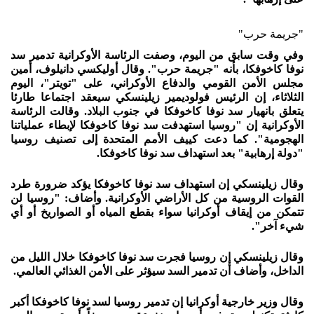
"جريمة حرب"
وفي وقت سابق من اليوم، وصفت الرئاسة الأوكرانية تدمير سد
نوفا كاخوفكا، بأنه "جريمة حرب". وقال أوليكسي دانيلوف، أمين
مجلس الأمن القومي والدفاع الأوكراني، على "تويتر"، اليوم
الثلاثاء، إن الرئيس فولوديمير زيلينسكي سيعقد اجتماعا طارئا
يتعلق بانهيار سد نوفا كاخوفكا في جنوب البلاد. وقالت الرئاسة
الأوكرانية إن "روسيا استهدفت سد نوفا كاخوفكا لإبطاء عملياتنا
الهجومية". كما دعت كييف الأمم المتحدة إلى تصنيف روسيا
"دولة إرهابية" بعد استهداف سد نوفا كاخوفكا.
وقال زيلينسكي إن استهداف سد نوفا كاخوفكا يؤكد ضرورة طرد
القوات الروسية من كل الأراضي الأوكرانية. وأضاف: "روسيا لن
تتمكن من إيقاف أوكرانيا سواء بقطع المياه أو الصواريخ أو أي
شيء آخر".
وقال زيلينسكي إن روسيا فجرت سد نوفا كاخوفكا خلال الليل من
الداخل، وأضاف أن تدمير السد سيؤثر على الأمن الغذائي العالمي.
وقال وزير خارجية أوكرانيا إن تدمير روسيا لسد نوفا كاخوفكا أكبر