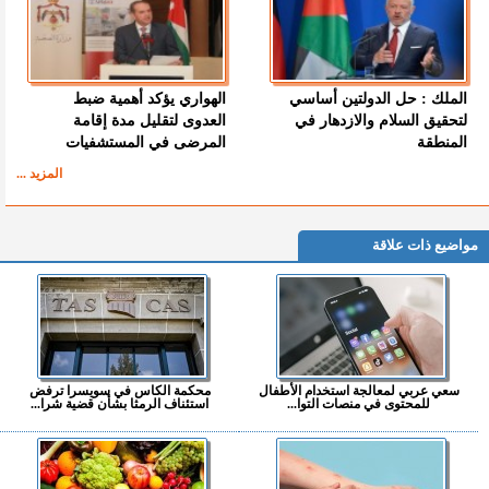
الملك : حل الدولتين أساسي
الهواري يؤكد أهمية ضبط
لتحقيق السلام والازدهار في
العدوى لتقليل مدة إقامة
المنطقة
المرضى في المستشفيات
المزيد ...
مواضيع ذات علاقة
سعي عربي لمعالجة استخدام الأطفال
محكمة الكاس في سويسرا ترفض
للمحتوى في منصات التوا...
استئناف الرمثا بشأن قضية شرا...