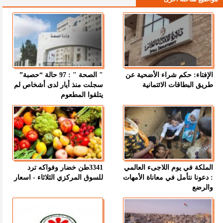
الإفتاء: حكم شراء الأضحية عن
" الصحة " : 97 حالة “حصبة”
طريق البطاقات الائتمانية
سجلت منذ أيار لدى أشخاص لم
يتلقوا المطعوم
الملكة في يوم اللاجىء العالمي
3341طن خضار وفواكه ترد
: دعونا نتأمل في معاناة الأمهات
للسوق المركزي الثلاثاء - اسعار
والرضع