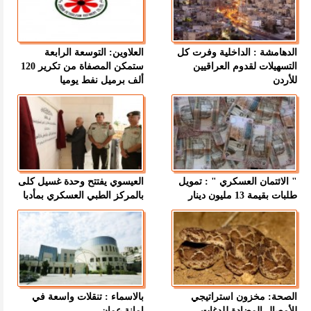
الدهامشة : الداخلية وفرت كل
العلاوين: التوسعة الرابعة
التسهيلات لقدوم العراقيين
ستمكن المصفاة من تكرير 120
للأردن
ألف برميل نفط يوميا
" الائتمان العسكري " : تمويل
العيسوي يفتتح وحدة غسيل كلى
طلبات بقيمة 13 مليون دينار
بالمركز الطبي العسكري بمأدبا
الصحة: مخزون استراتيجي
بالاسماء : تنقلات واسعة في
للأمصال المضادة للدغات
امانة عمان