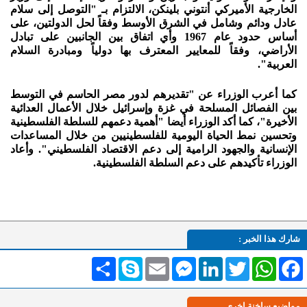
الخارجية الأميركي أنتوني بلينكن، الالتزام بـ "التوصل إلى سلام
عادل ودائم وشامل في الشرق الأوسط وفقاً لحل الدولتين، على
أساس حدود عام 1967 وأي اتفاق بين الجانبين على تبادل
الأراضي، وفقاً للمعايير المعترف بها دولياً ومبادرة السلام
العربية".
كما أعرب الوزراء عن "تقديرهم لدور مصر الحاسم في التوسط
بين الفصائل المسلحة في غزة وإسرائيل خلال الأعمال العدائية
الأخيرة"، كما أكد الوزراء أيضا "أهمية دعمهم للسلطة الفلسطينية
وتحسين نمط الحياة اليومية للفلسطينيين من خلال المساعدات
الإنسانية والجهود الرامية إلى دعم الاقتصاد الفلسطيني". وأعاد
الوزراء تأكيدهم على دعم السلطة الفلسطينية.
شارك هذا الخبر :
Facebook
WhatsApp
Twitter
LinkedIn
Messenger
Email
Skype
انشر
مواضيع ساخنة اخرى