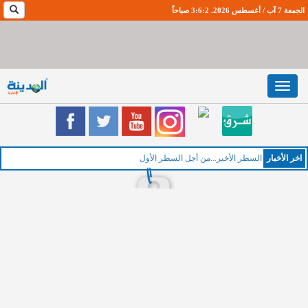
الجمعة 7 آب / أغسطس 2026. 3:6:3 صباحاً
Toggle
navigation
اخر اﻷخبار
السطر الأخير...من أجل السطر الأول