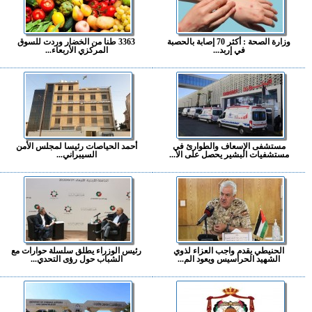
وزارة الصحة : أكثر 70 إصابة بالحصبة
3363 طنا من الخضار وردت للسوق
في إربد...
المركزي الأربعاء...
مستشفى الإسعاف والطوارئ في
أحمد الحياصات رئيسا لمجلس الأمن
مستشفيات البشير يحصل على الا...
السيبراني...
الحنيطي يقدم واجب العزاء لذوي
رئيس الوزراء يطلق سلسلة حوارات مع
الشهيد الحراسيس ويعود الم...
الشباب حول رؤى التحدي...