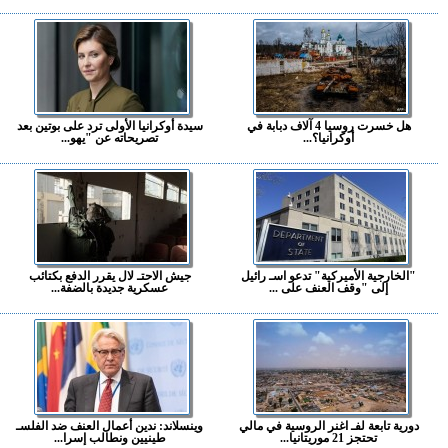
هل خسرت روسيا 4 آلاف دبابة في
سيدة أوكرانيا الأولى ترد على بوتين بعد
أوكرانيا؟...
تصريحاته عن "يهو...
"الخارجية الأميركية" تدعو اسـ رائيل
جيش الاحتـ لال يقرر الدفع بكتائب
إلى "وقف العنف على ...
عسكرية جديدة بالضفة...
دورية تابعة لفـ اغنر الروسية في مالي
وينسلاند: ندين أعمال العنف ضد الفلسـ
تحتجز 21 موريتانيا...
طينيين ونطالب إسرا...