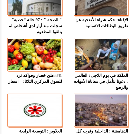
الإفتاء: حكم شراء الأضحية عن
" الصحة " : 97 حالة “حصبة”
طريق البطاقات الائتمانية
سجلت منذ أيار لدى أشخاص لم
يتلقوا المطعوم
الملكة في يوم اللاجىء العالمي
3341طن خضار وفواكه ترد
: دعونا نتأمل في معاناة الأمهات
للسوق المركزي الثلاثاء - اسعار
والرضع
الدهامشة : الداخلية وفرت كل
العلاوين: التوسعة الرابعة