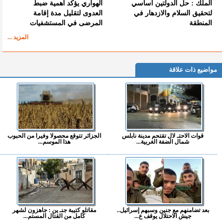
الملك : حل الدولتين أساسي
الهواري يؤكد أهمية ضبط
لتحقيق السلام والازدهار في
العدوى لتقليل مدة إقامة
المنطقة
المرضى في المستشفيات
المزيد ...
مواضيع ذات علاقة
قوات الاحتـ لال تقتحم مدينة نابلس
الجزائر تتوقع محصولا وفيرا من الحبوب
شمال الضفة الغربية...
هذا الموسم...
بعد تضامنهم مع جنين وسبهم إسرائيل..
مقاتلو كتيبة جنـ ين : جاهزون لشهر
جيش الاحتلال يوقف ع...
كامل من القتال المستم...