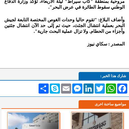
مروحية بمنطقة "كاب سيراط" ليلة الأربعاء، تؤكد وزارة الدفاع
الوطني سقوط الطائرة في عرض البحر".
وأضاف البلاغ: "تقوم حاليا وحدات الغوص المختصة التابعة لجيش
البحر بعملية انتشال الجثث، حيث تم إلى حد الآن انتشال جثتين
وأجزاء من الحطام. ولا تزال عملية البحث جارية".
المصدر : سكاي نيوز
شارك هذا الخبر :
Facebook
WhatsApp
Twitter
LinkedIn
Messenger
Email
Skype
انشر
مواضيع ساخنة اخرى