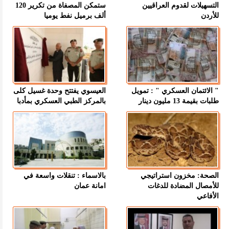
التسهيلات لقدوم العراقيين
ستمكن المصفاة من تكرير 120
للأردن
ألف برميل نفط يوميا
" الائتمان العسكري " : تمويل
العيسوي يفتتح وحدة غسيل كلى
طلبات بقيمة 13 مليون دينار
بالمركز الطبي العسكري بمأدبا
الصحة: مخزون استراتيجي
بالاسماء : تنقلات واسعة في
للأمصال المضادة للدغات
امانة عمان
الأفاعي