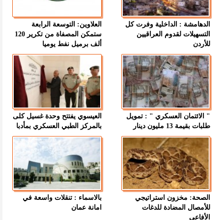
الدهامشة : الداخلية وفرت كل
العلاوين: التوسعة الرابعة
التسهيلات لقدوم العراقيين
ستمكن المصفاة من تكرير 120
للأردن
ألف برميل نفط يوميا
" الائتمان العسكري " : تمويل
العيسوي يفتتح وحدة غسيل كلى
طلبات بقيمة 13 مليون دينار
بالمركز الطبي العسكري بمأدبا
الصحة: مخزون استراتيجي
بالاسماء : تنقلات واسعة في
للأمصال المضادة للدغات
امانة عمان
الأفاعي