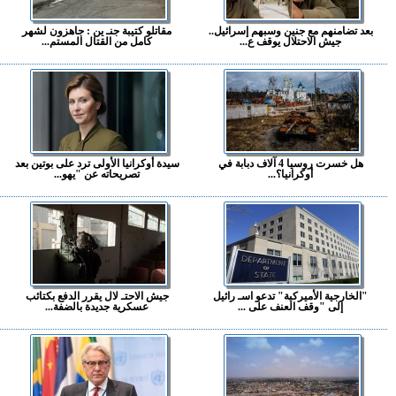
بعد تضامنهم مع جنين وسبهم إسرائيل..
مقاتلو كتيبة جنـ ين : جاهزون لشهر
جيش الاحتلال يوقف ع...
كامل من القتال المستم...
هل خسرت روسيا 4 آلاف دبابة في
سيدة أوكرانيا الأولى ترد على بوتين بعد
أوكرانيا؟...
تصريحاته عن "يهو...
"الخارجية الأميركية" تدعو اسـ رائيل
جيش الاحتـ لال يقرر الدفع بكتائب
إلى "وقف العنف على ...
عسكرية جديدة بالضفة...