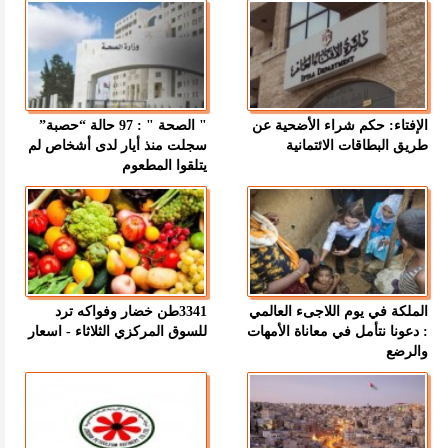
الإفتاء: حكم شراء الأضحية عن
" الصحة " : 97 حالة “حصبة”
طريق البطاقات الائتمانية
سجلت منذ أيار لدى أشخاص لم
يتلقوا المطعوم
الملكة في يوم اللاجىء العالمي
3341طن خضار وفواكه ترد
: دعونا نتأمل في معاناة الأمهات
للسوق المركزي الثلاثاء - اسعار
والرضع