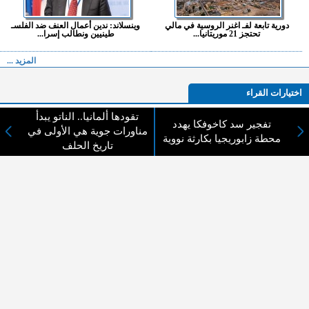
دورية تابعة لفـ اغنر الروسية في مالي
وينسلاند: ندين أعمال العنف ضد الفلسـ
تحتجز 21 موريتانيا...
طينيين ونطالب إسرا...
المزيد ...
اختيارات القراء
تقودها ألمانيا.. الناتو يبدأ
تفجير سد كاخوفكا يهدد
مناورات جوية هي الأولى في
محطة زابوريجيا بكارثة نووية
تاريخ الحلف
لا يوجد مقالات
لا مانع من الإقتباس وإعادة النشر شريط ذكر المصدر ( المدينة نيوز ) - الآراء والتعليقات
المنشورة تعبر عن رأي أصحابها فقط
عن المدينة الإخبارية