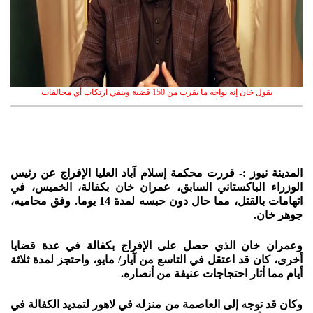
يقول خان إنه يواجه ما يقرب من 150 قضية وينفي ارتكاب أي مخالفات
المدينة نيوز :- قررت محكمة إسلام آباد العليا الإفراج عن رئيس
الوزراء الباكستاني السابق، عمران خان بكفالة، الخميس، في
اتهامات بالقتل، مما حال دون حبسه لمدة 14 يوما. وفق محاميه،
جوهر خان.
وعمران خان الذي حصل على الإفراج بكفالة في عدة قضايا
أخرى، كان قد اعتقل في التاسع من آيار/ مايو، واحتجز لمدة ثلاثة
أيام مما أثار احتجاجات عنيفة من أنصاره.
وكان قد توجه إلى العاصمة من منزله في لاهور لتمديد الكفالة في