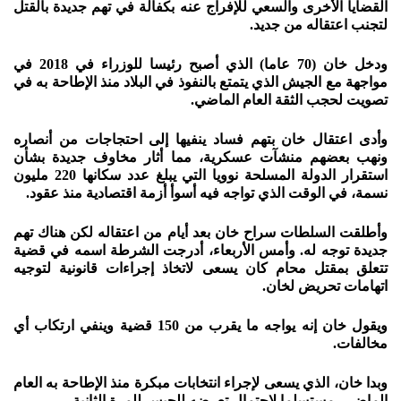
القضايا الأخرى والسعي للإفراج عنه بكفالة في تهم جديدة بالقتل
لتجنب اعتقاله من جديد.
ودخل خان (70 عاما) الذي أصبح رئيسا للوزراء في 2018 في
مواجهة مع الجيش الذي يتمتع بالنفوذ في البلاد منذ الإطاحة به في
تصويت لحجب الثقة العام الماضي.
وأدى اعتقال خان بتهم فساد ينفيها إلى احتجاجات من أنصاره
ونهب بعضهم منشآت عسكرية، مما أثار مخاوف جديدة بشأن
استقرار الدولة المسلحة نوويا التي يبلغ عدد سكانها 220 مليون
نسمة، في الوقت الذي تواجه فيه أسوأ أزمة اقتصادية منذ عقود.
وأطلقت السلطات سراح خان بعد أيام من اعتقاله لكن هناك تهم
جديدة توجه له. وأمس الأربعاء، أدرجت الشرطة اسمه في قضية
تتعلق بمقتل محام كان يسعى لاتخاذ إجراءات قانونية لتوجيه
اتهامات تحريض لخان.
ويقول خان إنه يواجه ما يقرب من 150 قضية وينفي ارتكاب أي
مخالفات.
وبدا خان، الذي يسعى لإجراء انتخابات مبكرة منذ الإطاحة به العام
الماضي، مستسلما لاحتمال تعرضه للحبس للمرة الثانية.