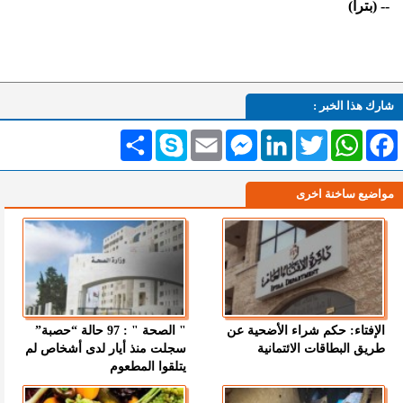
-- (بترا)
شارك هذا الخبر :
Facebook
WhatsApp
Twitter
LinkedIn
Messenger
Email
Skype
انشر
مواضيع ساخنة اخرى
الإفتاء: حكم شراء الأضحية عن
" الصحة " : 97 حالة “حصبة”
طريق البطاقات الائتمانية
سجلت منذ أيار لدى أشخاص لم
يتلقوا المطعوم