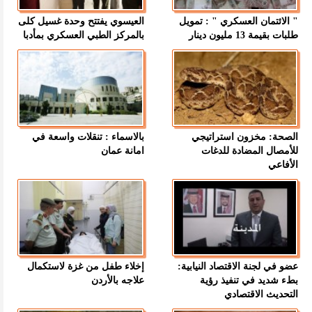
" الائتمان العسكري " : تمويل
العيسوي يفتتح وحدة غسيل كلى
طلبات بقيمة 13 مليون دينار
بالمركز الطبي العسكري بمأدبا
الصحة: مخزون استراتيجي
بالاسماء : تنقلات واسعة في
للأمصال المضادة للدغات
امانة عمان
الأفاعي
عضو في لجنة الاقتصاد النيابية:
إخلاء طفل من غزة لاستكمال
بطء شديد في تنفيذ رؤية
علاجه بالأردن
التحديث الاقتصادي