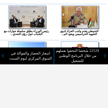
الحنيطي يقدم واجب العزاء لذوي
رئيس الوزراء يطلق سلسلة حوارات مع
الشهيد الحراسيس ويعود الم...
الشباب حول رؤى التحدي...
22529 شخصا التحقوا بعملهم
اسعار الخضار والفواكة في
من خلال البرنامج الوطني
السوق المركزي ليوم السبت
للتشغيل
رابط إلكتروني لتدقيق بيانات
الأردن يدين الاعتداءات الإسرائيلية
المتقدمين لوظائف الفئة الثا...
والمصادقة على بناء أ...
المزيد ...
اختيارات القراء