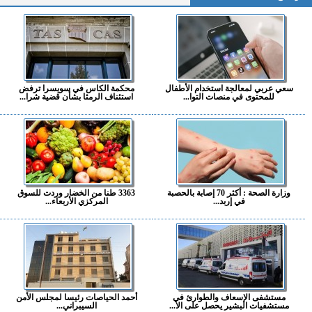
سعي عربي لمعالجة استخدام الأطفال
محكمة الكاس في سويسرا ترفض
للمحتوى في منصات التوا...
استئناف الرمثا بشأن قضية شرا...
وزارة الصحة : أكثر 70 إصابة بالحصبة
3363 طنا من الخضار وردت للسوق
في إربد...
المركزي الأربعاء...
مستشفى الإسعاف والطوارئ في
أحمد الحياصات رئيسا لمجلس الأمن
مستشفيات البشير يحصل على الا...
السيبراني...