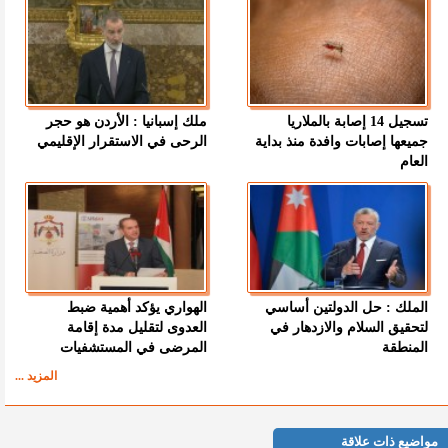
تسجيل 14 إصابة بالملاريا
ملك إسبانيا : الأردن هو حجر
جميعها إصابات وافدة منذ بداية
الرحى في الاستقرار الإقليمي
العام
الملك : حل الدولتين أساسي
الهواري يؤكد أهمية ضبط
لتحقيق السلام والازدهار في
العدوى لتقليل مدة إقامة
المنطقة
المرضى في المستشفيات
المزيد ...
مواضيع ذات علاقة