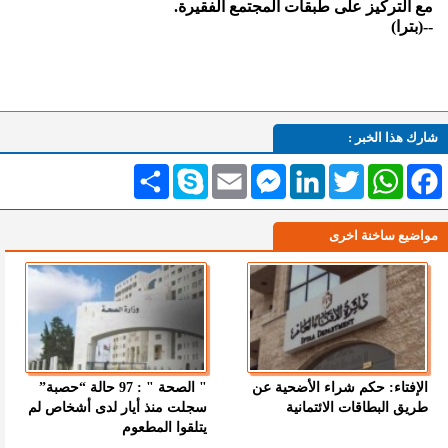
مع التركيز على طبقات المجتمع الفقيرة.
--(بترا)
شارك هذا الخبر :
Facebook
WhatsApp
Twitter
LinkedIn
Messenger
Email
Skype
انشر
مواضيع ساخنة اخرى
الإفتاء: حكم شراء الأضحية عن
" الصحة " : 97 حالة “حصبة”
طريق البطاقات الائتمانية
سجلت منذ أيار لدى أشخاص لم
يتلقوا المطعوم