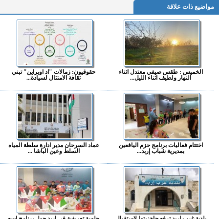
مواضيع ذات علاقة
الخميس : طقس صيفي معتدل اثناء
حقوقيون: زمالات "اد اوبراين" تبني
النهار ولطيف اثناء الليل...
ثقافة الامتثال لسيادة...
اختتام فعاليات برنامج حزم اليافعين
عماد السرحان مدير ادارة سلطة المياه
بمديرية شباب إربد...
السلط وعين الباشا ...
بلدية غرب إربد ترفع جاهزيتها لاستقبال
جلسة تعريفية في إربد حول برنامج اسع