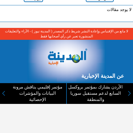
لا يوجد مقالات
لا مانع من الإقتباس وإعادة النشر شريط ذكر المصدر ( المدينة نيوز ) - الآراء والتعليقات
المنشورة تعبر عن رأي أصحابها فقط
عن المدينة الإخبارية
المدينة الإخبارية صحيفة الكترونية شاملة تابعة لشركة قنوات البث
الأردن يشارك بمؤتمر بروكسل
مؤتمر إقليمي يناقش مرونة
الاردنية تنقل الاخبار المحلية الأردنية وأخبار فلسطين وأبرز الأخبار
السابع لدعم مستقبل سوريا
البيانات والمؤشرات
العربية والدولية لحظة حدوثها بمهنية رفيعة ليكون العالم بما يجري
والمنطقة
الإحصائية
فيه وحوله بين يديكم بالكلمة والصورة من مصادرها الحقيقية.
عن الشركة
اتصل بنا