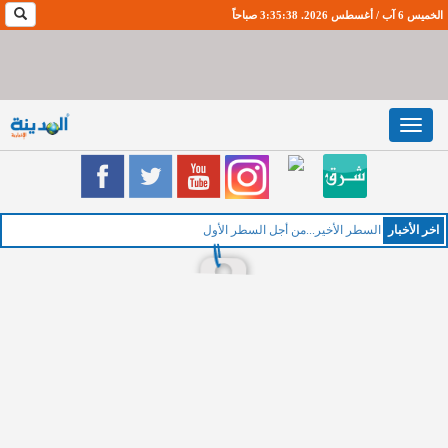
الخميس 6 آب / أغسطس 2026. 3:35:39 صباحاً
Toggle
navigation
اخر اﻷخبار
السطر الأخير...من أجل السطر الأول