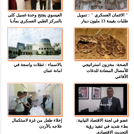
" الائتمان العسكري " : تمويل
العيسوي يفتتح وحدة غسيل كلى
طلبات بقيمة 13 مليون دينار
بالمركز الطبي العسكري بمأدبا
الصحة: مخزون استراتيجي
بالاسماء : تنقلات واسعة في
للأمصال المضادة للدغات
امانة عمان
الأفاعي
عضو في لجنة الاقتصاد النيابية:
إخلاء طفل من غزة لاستكمال
بطء شديد في تنفيذ رؤية
علاجه بالأردن
التحديث الاقتصادي