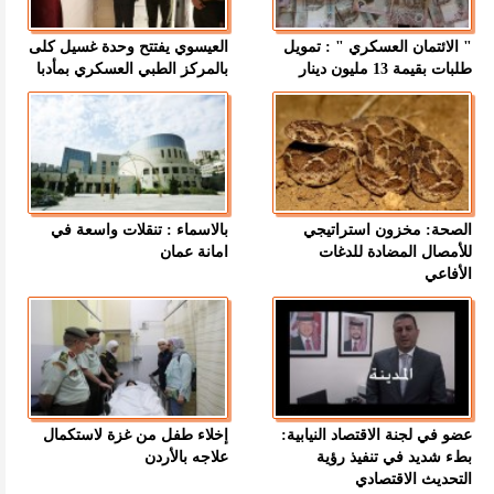
" الائتمان العسكري " : تمويل
العيسوي يفتتح وحدة غسيل كلى
طلبات بقيمة 13 مليون دينار
بالمركز الطبي العسكري بمأدبا
الصحة: مخزون استراتيجي
بالاسماء : تنقلات واسعة في
للأمصال المضادة للدغات
امانة عمان
الأفاعي
عضو في لجنة الاقتصاد النيابية:
إخلاء طفل من غزة لاستكمال
بطء شديد في تنفيذ رؤية
علاجه بالأردن
التحديث الاقتصادي