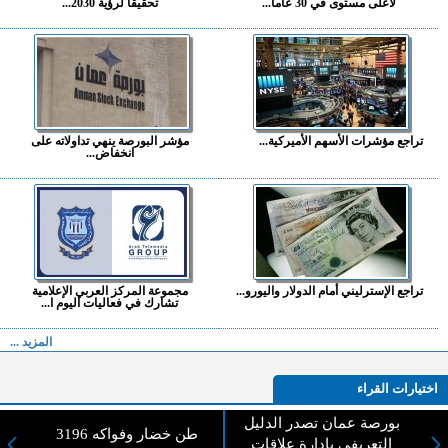
لأعلى مستوى في 30 عاما...
تحقيقا لرؤية 2030...
تراجع مؤشرات الأسهم الأميركية...
مؤشر البورصة ينهي تداولاته على
انخفاض...
تراجع الإسترليني أمام الدولار واليورو...
مجموعة المركز العربي الإعلامية
تشارك في فعاليات اليوم ا...
المزيد ...
اختيارات القراء
بورصة عمان تصدر الدليل
3196 طن خضار وفواكه
التعريفي بإدارة علاقات