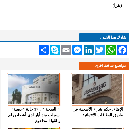
--(بت
را)
شارك هذا الخبر :
Facebook
WhatsApp
Twitter
LinkedIn
Messenger
Email
Skype
انشر
مواضيع ساخنة اخرى
الإفتاء: حكم شراء الأضحية عن
" الصحة " : 97 حالة “حصبة”
طريق البطاقات الائتمانية
سجلت منذ أيار لدى أشخاص لم
يتلقوا المطعوم