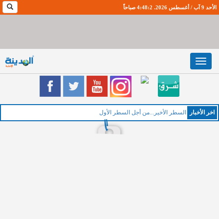
الأحد 9 آب / أغسطس 2026. 4:48:3 صباحاً
Toggle
navigation
اخر اﻷخبار
السطر الأخير...من أجل السطر الأول