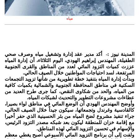
مياه
المدينة نيوز :- أكد مدير عقد إدارة وتشغيل مياه وصرف صحي
الطفيلة، المهندس إبراهيم الهودي، اليوم الثلاثاء، أن إدارة المياه
عززت كميات التزود المائي لعدد من المناطق والقرى الجنوبية
المرتفعة، لسد احتياجات المواطنين خلال الصيف الحالي.
وبدأت إدارة المياه بتنفيذ خطة تطويرية من شأنها تزويد التجمعات
السكنية في مناطق المحافظة الجنوبية والشمالية بكميات كافية
من المياه، والحد من شكاوى النقص، كما جرى طرح العديد من
عطاءات مشروعات التطوير والتحديث لشبكات المياه.
وأوضح المهندس الهودي أن الوضع المائي في مناطق لواء بصيرا،
كالقادسية وغرندل وتجمعاتها، سيكون جيداً خلال الصيف الحالي،
جراء تنفيذ مشروع لضخ المياه من بئر الحسينية الذي حفر أخيرا
مع إقامة خزان للمنطقة ليكون بعد شبكه مصدر التزود الرئيس،
والإسهام في تحسين التزويد المائي لهذه المناطق.
ولفت إلى أن برنامج التزويد المائي الأسبوعي أصبح يغطي معظم