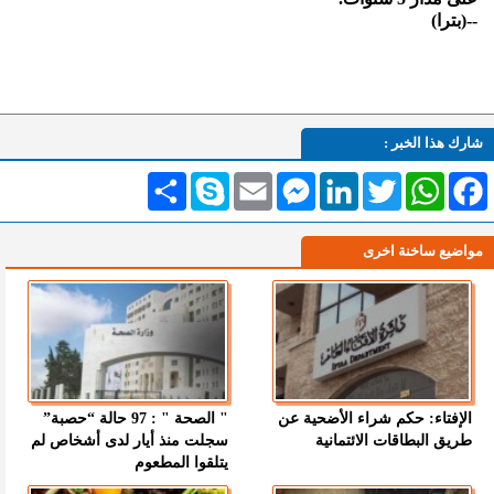
--(بترا)
شارك هذا الخبر :
Facebook
WhatsApp
Twitter
LinkedIn
Messenger
Email
Skype
انشر
مواضيع ساخنة اخرى
الإفتاء: حكم شراء الأضحية عن
" الصحة " : 97 حالة “حصبة”
طريق البطاقات الائتمانية
سجلت منذ أيار لدى أشخاص لم
يتلقوا المطعوم