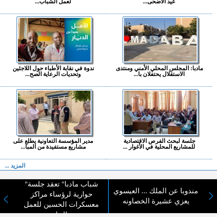
عيد الأضحى...
لعمل الشباب...
مادبا: المجلس المحلي الأمني ومنتدى
ندوة في نقابة الأطباء حول اللاجئين
الاستقلال يحتفلان با...
وتحديات الرعاية الصح...
جلسة لبحث الفرص الاقتصادية
مدير المؤسسة التعاونية يطلع على
للمشاريع المحلية في الأغوار ...
مشاريع مستفيدة من المبا...
المزيد ...
"شباب مادبا" تعقد جلسة
اختيارات القراء
مندوبا عن الملك ... العيسوي
حوارية لرؤساء مراكز
يعزي عشيرة الخصاونه
معسكرات الحسين للعمل
والبناء