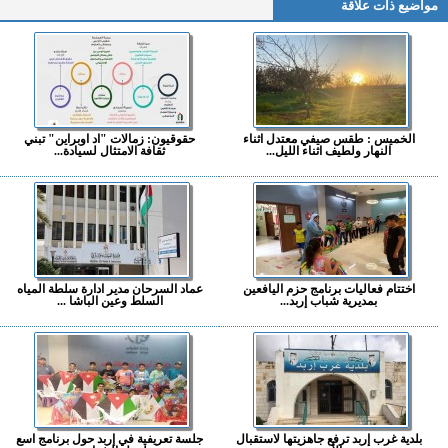
مواضيع ذات علاقة
الخميس : طقس صيفي معتدل اثناء
حقوقيون: زمالات "اد اوبراين" تبني
النهار ولطيف اثناء الليل...
ثقافة الامتثال لسيادة...
اختتام فعاليات برنامج حزم اليافعين
عماد السرحان مدير ادارة سلطة المياه
بمديرية شباب إربد...
السلط وعين الباشا ...
بلدية غرب إربد ترفع جاهزيتها لاستقبال
جلسة تعريفية في إربد حول برنامج اسع