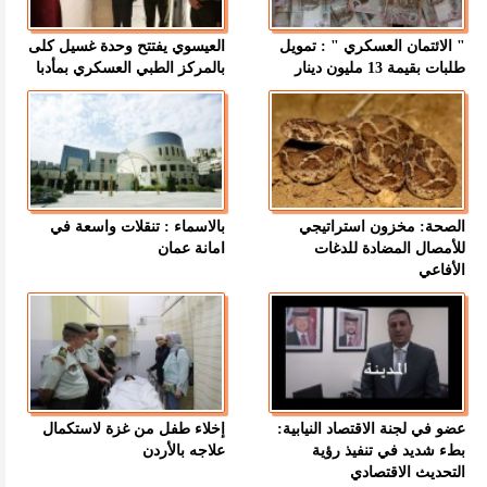
" الائتمان العسكري " : تمويل
العيسوي يفتتح وحدة غسيل كلى
طلبات بقيمة 13 مليون دينار
بالمركز الطبي العسكري بمأدبا
الصحة: مخزون استراتيجي
بالاسماء : تنقلات واسعة في
للأمصال المضادة للدغات
امانة عمان
الأفاعي
عضو في لجنة الاقتصاد النيابية:
إخلاء طفل من غزة لاستكمال
بطء شديد في تنفيذ رؤية
علاجه بالأردن
التحديث الاقتصادي