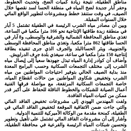
مناطق الطفيلة، نتيجة زيادة كميات الضخ، وتحديث الخطوط،
وحفر آبار جديدة لضخ المياه في منطقة الحسا لسد نقصها خلال
الصيف، في وقت ستنفذ خطط ومشروعات لتطوير الواقع المائي
خلال السنوات المقبلة.
وبين أن مصادر مياه الشرب الرئيسة في الطفيلة تشتمل 5 آبار
في منطقة زبدة طاقتها الإنتاجية نحو 166 مترا مكعبا في الساعة،
تغذي مناطق المحافظة الشمالية والشرقية والوسطى، و8 آبار في
الحسا طاقتها 862 مترا مكعبا، وتغذي مناطق المحافظة الوسطى
والجنوبية، وبئر الحسا/البلد والجرف الذي جرى تنفيذه بطاقة
إنتاجية 150 مترا مكعبا في ساعة، سيغذي بلدة جرف الدراويش.
وأضاف أن كوادر إدارة المياه تبذل جهودها سعياً إلى إيصال مياه
الشرب إلى مختلف التجمعات السكانية وحسب البرامج المعدة
منذ بداية الصيف الحالي بتوفير احتياجات المواطنين من مياه
الشرب وتخفيض شكاوى المواطنين من حالات انقطاع المياه،
خاصة التجمعات السكانية المرتفعة، مع مواصلة فرقها الفنية
أعمال الصيانة للشبكات والخطوط الناقلة للحفاظ على أكبر قدر
ممكن من كميات المياه الفاقدة.
ولفت المهندس الهودي إلى مشروعات تخفيض الفاقد المائي
والتي جاءت ضمن الاتفاقية الموقعة لتخفيض الفاقد المائي في
الطفيلة، كمنحة مقدمة من الوكالة الأميركية للتنمية الدولية.
وأشار إلى أن مشروعات الفاقد المائي تشتمل على تأهيل وتطوير
وتحسين شبكات المياه الرئيسة والفرعية في محافظة الطفيلة،
على مدار 5 سنوات.