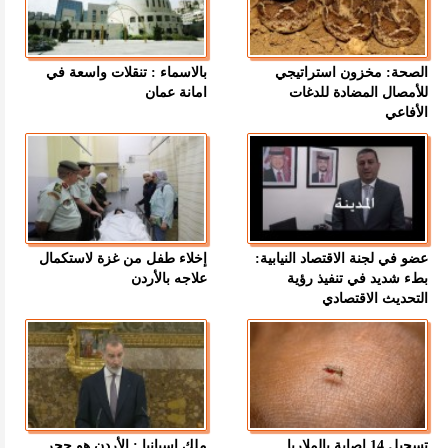
الصحة: مخزون استراتيجي
بالاسماء : تنقلات واسعة في
للأمصال المضادة للدغات
امانة عمان
الأفاعي
عضو في لجنة الاقتصاد النيابية:
إخلاء طفل من غزة لاستكمال
بطء شديد في تنفيذ رؤية
علاجه بالأردن
التحديث الاقتصادي
تسجيل 14 إصابة بالملاريا
ملك إسبانيا : الأردن هو حجر