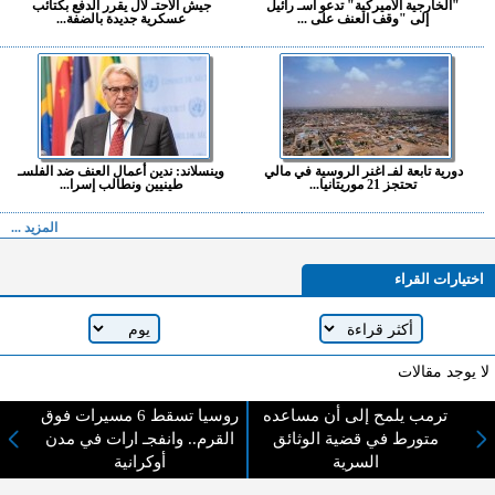
"الخارجية الأميركية" تدعو اسـ رائيل
جيش الاحتـ لال يقرر الدفع بكتائب
إلى "وقف العنف على ...
عسكرية جديدة بالضفة...
دورية تابعة لفـ اغنر الروسية في مالي
وينسلاند: ندين أعمال العنف ضد الفلسـ
تحتجز 21 موريتانيا...
طينيين ونطالب إسرا...
المزيد ...
اختيارات القراء
لا يوجد مقالات
ترمب يلمح إلى أن مساعده
روسيا تسقط 6 مسيرات فوق
متورط في قضية الوثائق
القرم.. وانفجـ ارات في مدن
لا مانع من الإقتباس وإعادة النشر شريط ذكر المصدر ( المدينة نيوز ) - الآراء والتعليقات
السرية
أوكرانية
المنشورة تعبر عن رأي أصحابها فقط