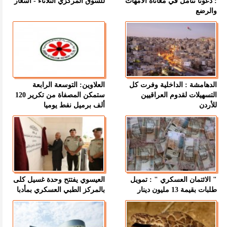
: دعونا نتأمل في معاناة الأمهات
للسوق المركزي الثلاثاء - اسعار
والرضع
الدهامشة : الداخلية وفرت كل
العلاوين: التوسعة الرابعة
التسهيلات لقدوم العراقيين
ستمكن المصفاة من تكرير 120
للأردن
ألف برميل نفط يوميا
" الائتمان العسكري " : تمويل
العيسوي يفتتح وحدة غسيل كلى
طلبات بقيمة 13 مليون دينار
بالمركز الطبي العسكري بمأدبا