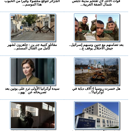
قوات الاحتـ لال تقتحم مدينة نابلس
الجزائر تتوقع محصولا وفيرا من الحبوب
شمال الضفة الغربية...
هذا الموسم...
بعد تضامنهم مع جنين وسبهم إسرائيل..
مقاتلو كتيبة جنـ ين : جاهزون لشهر
جيش الاحتلال يوقف ع...
كامل من القتال المستم...
هل خسرت روسيا 4 آلاف دبابة في
سيدة أوكرانيا الأولى ترد على بوتين بعد
أوكرانيا؟...
تصريحاته عن "يهو...