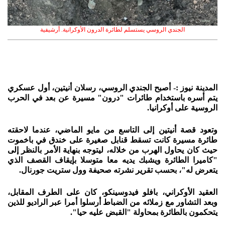
الجندي الروسي يستسلم لطائرة الدرون الأوكرانية. أرشيفية
المدينة نيوز :- أصبح الجندي الروسي، رسلان أنيتين، أول عسكري
يتم أسره باستخدام طائرات "درون" مسيرة عن بعد في الحرب
الروسية على أوكرانيا.
وتعود قصة أنيتين إلى التاسع من مايو الماضي، عندما لاحقته
طائرة مسيرة كانت تسقط قنابل صغيرة على خندق في باخموت
حيث كان يحاول الهرب من خلاله، ليتوجه بنهاية الأمر بالنظر إلى
"كاميرا الطائرة ويشبك يديه معا متوسلا بإيقاف القصف الذي
يتعرض له"، بحسب تقرير نشرته صحيفة وول ستريت جورنال.
العقيد الأوكراني، بافلو فيدوسينكو، كان على الطرف المقابل،
وبعد التشاور مع زملائه من الضباط أرسلوا أمرا عبر الراديو للذين
يتحكمون بالطائرة بمحاولة "القبض عليه حيا".