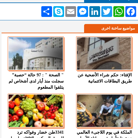
Facebook
WhatsApp
Twitter
LinkedIn
Messenger
Email
Skype
انشر
مواضيع ساخنة اخرى
الإفتاء: حكم شراء الأضحية عن
" الصحة " : 97 حالة “حصبة”
طريق البطاقات الائتمانية
سجلت منذ أيار لدى أشخاص لم
يتلقوا المطعوم
الملكة في يوم اللاجىء العالمي
3341طن خضار وفواكه ترد