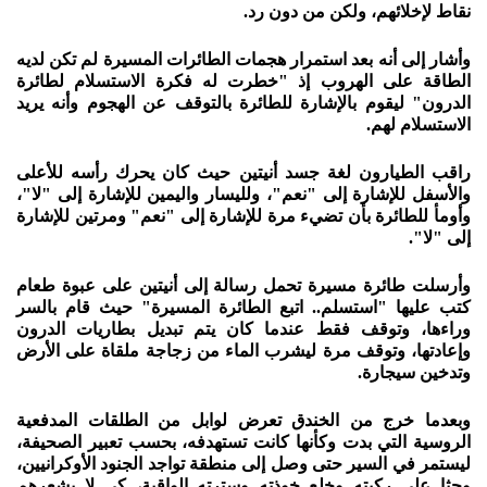
نقاط لإخلائهم، ولكن من دون رد.
وأشار إلى أنه بعد استمرار هجمات الطائرات المسيرة لم تكن لديه
الطاقة على الهروب إذ "خطرت له فكرة الاستسلام لطائرة
الدرون" ليقوم بالإشارة للطائرة بالتوقف عن الهجوم وأنه يريد
الاستسلام لهم.
راقب الطيارون لغة جسد أنيتين حيث كان يحرك رأسه للأعلى
والأسفل للإشارة إلى "نعم"، ولليسار واليمين للإشارة إلى "لا"،
وأومأ للطائرة بأن تضيء مرة للإشارة إلى "نعم" ومرتين للإشارة
إلى "لا".
وأرسلت طائرة مسيرة تحمل رسالة إلى أنيتين على عبوة طعام
كتب عليها "استسلم.. اتبع الطائرة المسيرة" حيث قام بالسر
وراءها، وتوقف فقط عندما كان يتم تبديل بطاريات الدرون
وإعادتها، وتوقف مرة ليشرب الماء من زجاجة ملقاة على الأرض
وتدخين سيجارة.
وبعدما خرج من الخندق تعرض لوابل من الطلقات المدفعية
الروسية التي بدت وكأنها كانت تستهدفه، بحسب تعبير الصحيفة،
ليستمر في السير حتى وصل إلى منطقة تواجد الجنود الأوكرانيين،
وجثا على ركبته وخلع خوذته وسترته الواقية، كي لا يشعرهم