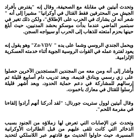
وتحدث أنيتين في مقابلة مع الصحيفة، وقال إنه "يفترض بأفراد
الجيش من المحترفين فقط القتال في أوكرانيا" مشيرا إلى أنه "
شعر أنه لن يشارك في الحرب على الإطلاق"، ولكن ذلك تغير في
سبتمبر الماضي عندما بدأت موسكو بحشد المدنيين، حيث أبلغ
حينها بحزم أمتعته للذهاب إلى الحرب أو سيواجه السجن.
ويحمل الجندي الروسي وشما على يده " Za-VDV" وهو يقول إنه
يعود لفترة عمله في القوات الروسية الجوية أثناء خدمته العسكرية
الإلزامية.
وأشار إلى أنه ومن معه من المجندين المستجدين الآخرين حصلوا
على زي رسمي وبنادق قديمة، وبعد تدريب دام أسابيع قليلة تم
إرسالهم للمشاركة في دعم حماية الحدود، وبعد أشهر قليلة
أرسلوا للقتال في معارك باخموت.
وقال أنيتين لوول ستريت جورنال: "لقد أدركنا أنهم أرادوا إلقاءنا
في مفرمة اللحم".
وتحدث عن الإصابات التي تعرض لها زملاؤه من الجنود بسبب
الذخائر التي كانت تلقى عليهم من قبل الطائرات الأوكرانية
المسيرة، حيث حاولوا الحديث مع قادتهم عبر اللاسلكي لتحديد