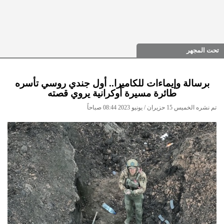
تحت المجهر
برسالة وإيماءات للكاميرا.. أول جندي روسي تأسره
طائرة مسيرة أوكرانية يروي قصته
تم نشره الخميس 15 حزيران / يونيو 2023 08:44 صباحاً