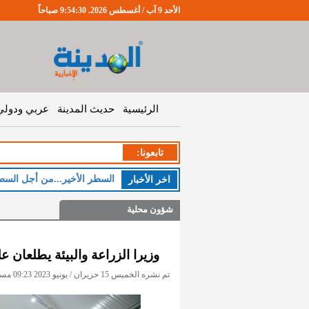
الأحد 9 آب / أغسطس 2026. 9:54:31 صباحاً
الرئيسية
حديث المدينة
عربي ودولي
تابعونا:
السطر الأخير...من أجل السط
اخر اﻷخبار
شؤون محلية
وزيرا الزراعة والبيئة يطلعان 
تم نشره الخميس 15 حزيران / يونيو 2023 09:23 مساءً