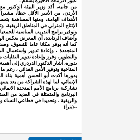
عبور الأزمات الأخيرة بسلام .
من جانبه، أكد وزير البيئة الدكتور مع
الأردن، من الأسر الأقل حظاً، مشيرا
الأهداف الهامة، ومنها المساهمة بتحس
الإنتاج المنزلي في المناطق الريفية، و
وتوفير برامج التدريب المناسبة للجمعي
وأضاف الردايدة، أن المعرض يعكس الهو
كما أنه يوفر مكانا عاما للتسوق، وصد
المتجددة ، وإعادة تدوير واستعمال ال
والتطوير، وفرز وإعادة تدوير النفايات 
بدوره، أشار الدكتور الدردري إلى أهمية 
المناخية وتوفير الأمن الغذائي ، رغم م
بدورها أكدت أبو الحسن أهمية بناء ال
الإنمائي، لما لهذه الشراكة من بعد يسهم
البرنامج والمتمثلة في العديد من المش
والريفية ، وتحديدا في قطاعي النساء و
--(بترا)