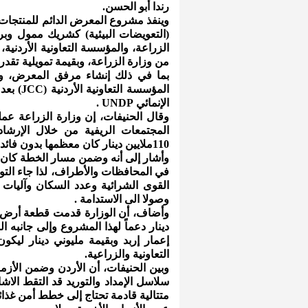
رندا أبو الحسن.
وينفذ مشروع المعرض الدائم للمنتجات الر
الزراعة، والمؤسسة التعاونية الأردنية،
بما في ذلك إنشاء مرفق المعرض، وتش
المؤسسة
الإنمائي UNDP .
وقال الحنيفات، إن وزارة الزراعة ع
110ملايين دينار كان معظمها بدون فائدة استهدفت الشباب والمرأة الريفية .
وأشار إلى أنه وضمن مسار الخطة كان ا
في المحافظات والأطراف، لذا جاء ال
القوى الشرائية وعدد السكان وآليات
وصولا الى الاستدامة .
دينار دعماً لهذا المشروع وإلى جانبه 
إعمار إربد وبقيمة مليوني دينار ليك
التعاونية والزراعية.
وبين الحنيفات، أن الأردن وضمن الأزما
سلاسل الإمداد والتوريد قد التقط الا
متتالية قادمة تحتاج إلى خطط أمن غذائ