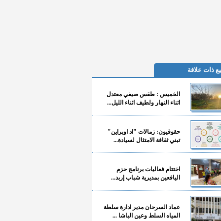
ع ذات علاقة
الخميس : طقس صيفي معتدل
اثناء النهار ولطيف اثناء الليل...
حقوقيون: زمالات "اد اوبراين"
تبني ثقافة الامتثال لسيادة...
اختتام فعاليات برنامج حزم
اليافعين بمديرية شباب إربد...
عماد السرحان مدير ادارة سلطة
المياه السلط وعين الباشا ...