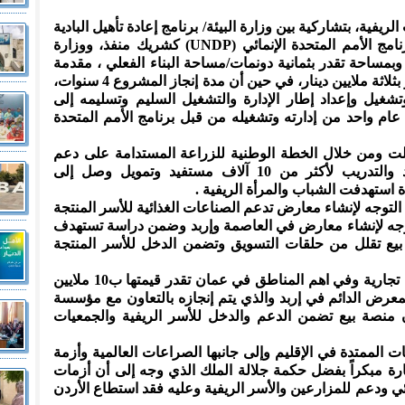
يفية، بتشاركية بين وزارة البيئة/ برنامج إعادة تأهيل البادية
(التعويضات البيئية) كشريك ممول وبرنامج الأمم المتحدة الإنمائي (UNDP) كشريك منفذ، ووزارة
 وبمساحة تقدر بثمانية دونمات/مساحة البناء الفعلي ، مقدمة
من وزارة الزراعة، وبقيمة تمويلية تقدر بثلاثة ملايين دينار، في حين أن مدة إنجاز المشروع 4 سنوات،
غيل وإعداد إطار الإدارة والتشغيل السليم وتسليمه إلى
 التعاونية الأردنية (JCC) بعد عام واحد من إدارته وتشغيله من قبل برنامج الأمم المتحدة
ملت ومن خلال الخطة الوطنية للزراعة المستدامة على دعم
المجتمعات الريفية من خلال الإرشاد والتدريب لأكثر من 10 آلاف مستفيد وتمويل وصل إلى
لتوجه لإنشاء معارض تدعم الصناعات الغذائية للأسر المنتجة
توجه لإنشاء معارض في العاصمة وإربد وضمن دراسة تستهدف
 بيع تقلل من حلقات التسويق وتضمن الدخل للأسر المنتجة
وأضاف، أن الوزارة قدمت قطعة أرض تجارية وفي اهم المناطق في عمان تقدر قيمتها ب10 ملايين
المعرض الدائم في إربد والذي يتم إنجازه بالتعاون مع مؤسسة
ون منصة بيع تضمن الدعم والدخل للأسر الريفية والجمعيات
ت الممتدة في الإقليم وإلى جانبها الصراعات العالمية وأزمة
شارة مبكراً بفضل حكمة جلالة الملك الذي وجه إلى أن أزمات
ي ودعم للمزارعين والأسر الريفية وعليه فقد استطاع الأردن