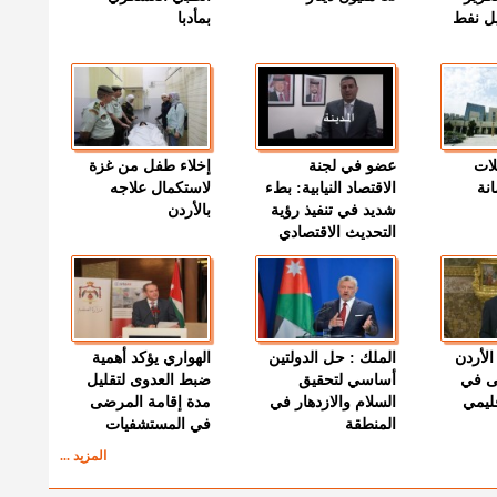
ميل نفط
بمأدبا
لات
عضو في لجنة
إخلاء طفل من غزة
نة
الاقتصاد النيابية: بطء
لاستكمال علاجه
شديد في تنفيذ رؤية
بالأردن
التحديث الاقتصادي
الأردن
الملك : حل الدولتين
الهواري يؤكد أهمية
ى في
أساسي لتحقيق
ضبط العدوى لتقليل
قليمي
السلام والازدهار في
مدة إقامة المرضى
المنطقة
في المستشفيات
المزيد ...