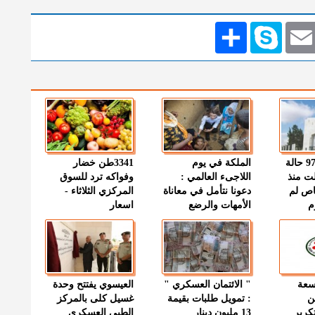
Emai
Skype
انشر
" الصحة " : 97 حالة
الملكة في يوم
3341طن خضار
ت منذ
اللاجىء العالمي :
وفواكه ترد للسوق
اص لم
دعونا نتأمل في معاناة
المركزي الثلاثاء -
م
الأمهات والرضع
اسعار
وسعة
" الائتمان العسكري "
العيسوي يفتتح وحدة
ن
: تمويل طلبات بقيمة
غسيل كلى بالمركز
كرير
13 مليون دينار
الطبي العسكري