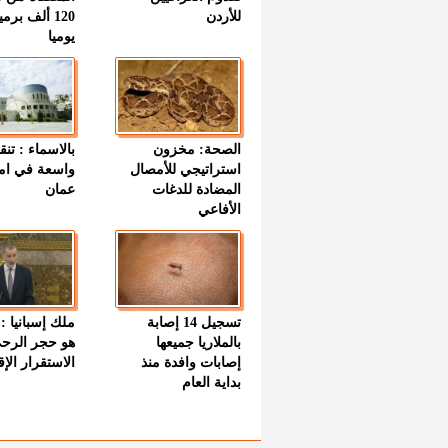
للأردن
120 ألف بر
يوميا
الصحة: مخزون
بالاسماء : تنق
استراتيجي للأمصال
واسعة في اما
المضادة للدغات
عمان
الأفاعي
تسجيل 14 إصابة
ملك إسبانيا : 
بالملاريا جميعها
هو حجر الرح
إصابات وافدة منذ
الاستقرار الإ
بداية العام