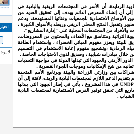
اوية الردايدة، أن الأسر في المجتمعات الريفية والبادية في
ً إلى أن إنشاء المعرض الدائم يهدف إلى تحقيق العديد من
ين الأوضاع الاقتصادية للجمعيات وفئاتها المستهدفة، ودعم
تطوير وتفعيل المنتج المحلي الريفي وربطه بالأسواق الكبيرة ،
اختيار
ات والأفراد من المجتمعات المحلية على "إدارة المشاريع".
ية التراثية ومتناسق مع الأهداف والمحتوى من المعروضات،
يق للبيئة ويعزز مفهوم المباني الخضراء ، واستخدام الطاقة
مياه الرمادية ،وتشجيع مفهوم إعادة الاستخدام في التصميم
لا يوج
من خلال مبادرات شبابية ، وصديق لذوي الاحتياجات الخاصة .
الدور الأردني والجهود التي تبذلها الدولة في مواجهة التحديات
ا تعانيه من شح الإمكانيات وموجات اللجوء القصرية .
شراكات بين وزارتي الزراعة والبيئة وبرنامج الأمم المتحدة
 بتقديم الدعم اللازم لمجتمعات البادية والريف، لافتة إلى أن
تشاركية برنامج الأمم المتحدة الانمائيUNDP في هذا المشروع ، يأتي في إطار الجهود التي يبذلها
اريع التي تحقق توفير الفرص الاستثمارية لمجتمعات البادية
الشباب .