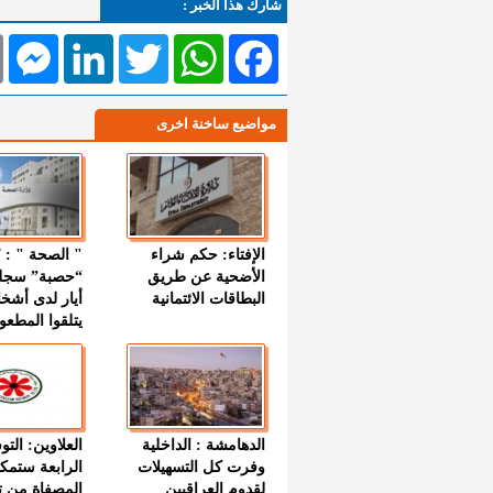
شارك هذا الخبر :
l
Messenger
LinkedIn
Twitter
WhatsApp
Facebook
مواضيع ساخنة اخرى
الإفتاء: حكم شراء
الأضحية عن طريق
“حصبة” سجل
البطاقات الائتمانية
أيار لدى أشخ
يتلقوا المطعو
الدهامشة : الداخلية
العلاوين: الت
وفرت كل التسهيلات
الرابعة ستمك
لقدوم العراقيين
المصفاة من ت