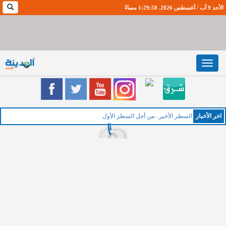
الأحد 9 آب / أغسطس 2026. 1:29:59 مساءً
Toggle
navigation
اخر اﻷخبار
السطر الأخير...من أجل السطر الأول