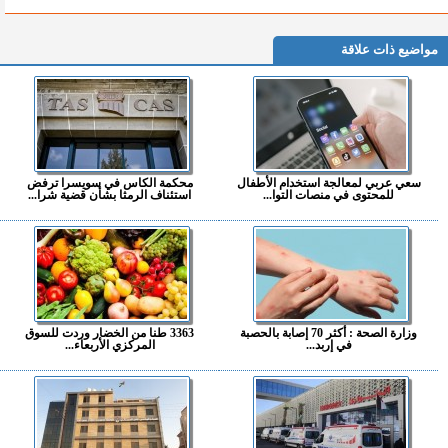
مواضيع ذات علاقة
سعي عربي لمعالجة استخدام الأطفال
محكمة الكاس في سويسرا ترفض
للمحتوى في منصات التوا...
استئناف الرمثا بشأن قضية شرا...
وزارة الصحة : أكثر 70 إصابة بالحصبة
3363 طنا من الخضار وردت للسوق
في إربد...
المركزي الأربعاء...