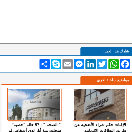
شارك هذا الخبر :
Facebook
WhatsApp
Twitter
LinkedIn
Messenger
Email
Skype
انشر
مواضيع ساخنة اخرى
الإفتاء: حكم شراء الأضحية عن
" الصحة " : 97 حالة “حصبة”
طريق البطاقات الائتمانية
سجلت منذ أيار لدى أشخاص لم