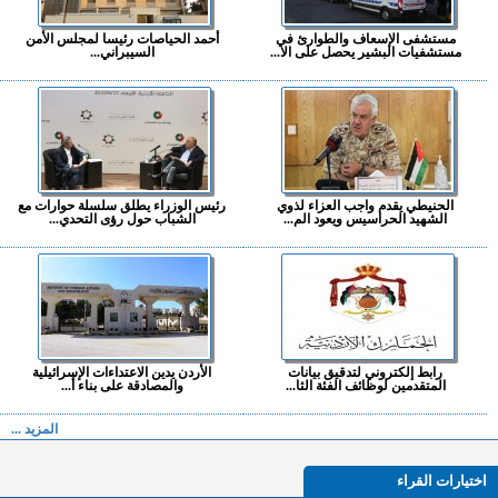
مستشفى الإسعاف والطوارئ في
أحمد الحياصات رئيسا لمجلس الأمن
مستشفيات البشير يحصل على الا...
السيبراني...
الحنيطي يقدم واجب العزاء لذوي
رئيس الوزراء يطلق سلسلة حوارات مع
الشهيد الحراسيس ويعود الم...
الشباب حول رؤى التحدي...
رابط إلكتروني لتدقيق بيانات
الأردن يدين الاعتداءات الإسرائيلية
المتقدمين لوظائف الفئة الثا...
والمصادقة على بناء أ...
المزيد ...
اختيارات القراء