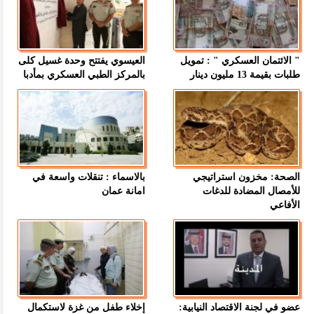
" الائتمان العسكري " : تمويل
العيسوي يفتتح وحدة غسيل كلى
طلبات بقيمة 13 مليون دينار
بالمركز الطبي العسكري بمأدبا
الصحة: مخزون استراتيجي
بالاسماء : تنقلات واسعة في
للأمصال المضادة للدغات
امانة عمان
الأفاعي
عضو في لجنة الاقتصاد النيابية:
إخلاء طفل من غزة لاستكمال