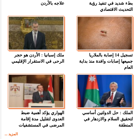
بطء شديد في تنفيذ رؤية
علاجه بالأردن
التحديث الاقتصادي
تسجيل 14 إصابة بالملاريا
ملك إسبانيا : الأردن هو حجر
جميعها إصابات وافدة منذ بداية
الرحى في الاستقرار الإقليمي
العام
الملك : حل الدولتين أساسي
الهواري يؤكد أهمية ضبط
لتحقيق السلام والازدهار في
العدوى لتقليل مدة إقامة
المنطقة
المرضى في المستشفيات
المزيد ...