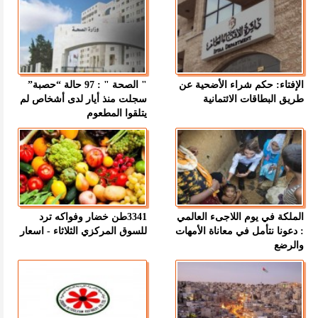
الإفتاء: حكم شراء الأضحية عن
" الصحة " : 97 حالة “حصبة”
طريق البطاقات الائتمانية
سجلت منذ أيار لدى أشخاص لم
يتلقوا المطعوم
الملكة في يوم اللاجىء العالمي
3341طن خضار وفواكه ترد
: دعونا نتأمل في معاناة الأمهات
للسوق المركزي الثلاثاء - اسعار
والرضع