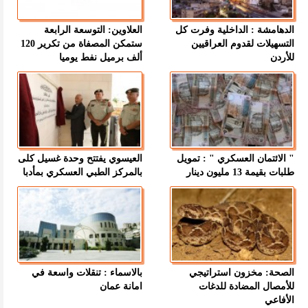
الدهامشة : الداخلية وفرت كل
العلاوين: التوسعة الرابعة
التسهيلات لقدوم العراقيين
ستمكن المصفاة من تكرير 120
للأردن
ألف برميل نفط يوميا
" الائتمان العسكري " : تمويل
العيسوي يفتتح وحدة غسيل كلى
طلبات بقيمة 13 مليون دينار
بالمركز الطبي العسكري بمأدبا
الصحة: مخزون استراتيجي
بالاسماء : تنقلات واسعة في
للأمصال المضادة للدغات
امانة عمان
الأفاعي