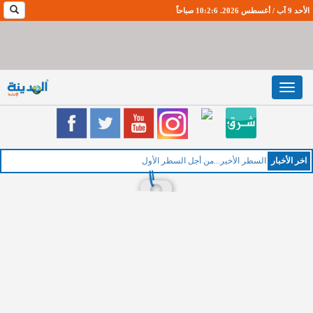
الأحد 9 آب / أغسطس 2026. 10:2:7 صباحاً
Toggle
navigation
اخر اﻷخبار
السطر الأخير...من أجل السطر الأول