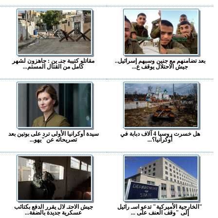
بعد تضامنهم مع جنين وسبهم إسرائيل..
مقاتلو كتيبة جنـ ين : جاهزون لشهر
جيش الاحتلال يوقف ع...
كامل من القتال المستم...
هل خسرت روسيا 4 آلاف دبابة في
سيدة أوكرانيا الأولى ترد على بوتين بعد
أوكرانيا؟...
تصريحاته عن "يهو...
"الخارجية الأميركية" تدعو اسـ رائيل
جيش الاحتـ لال يقرر الدفع بكتائب
إلى "وقف العنف على ...
عسكرية جديدة بالضفة...