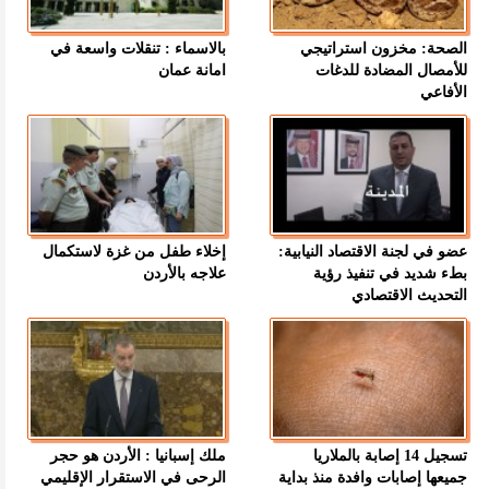
الصحة: مخزون استراتيجي
بالاسماء : تنقلات واسعة في
للأمصال المضادة للدغات
امانة عمان
الأفاعي
عضو في لجنة الاقتصاد النيابية:
إخلاء طفل من غزة لاستكمال
بطء شديد في تنفيذ رؤية
علاجه بالأردن
التحديث الاقتصادي
تسجيل 14 إصابة بالملاريا
ملك إسبانيا : الأردن هو حجر
جميعها إصابات وافدة منذ بداية
الرحى في الاستقرار الإقليمي