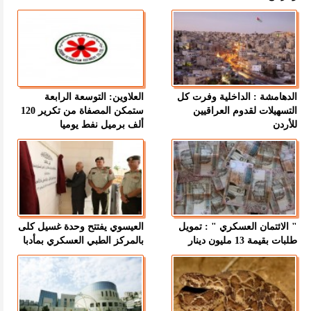
الدهامشة : الداخلية وفرت كل
العلاوين: التوسعة الرابعة
التسهيلات لقدوم العراقيين
ستمكن المصفاة من تكرير 120
للأردن
ألف برميل نفط يوميا
" الائتمان العسكري " : تمويل
العيسوي يفتتح وحدة غسيل كلى
طلبات بقيمة 13 مليون دينار
بالمركز الطبي العسكري بمأدبا