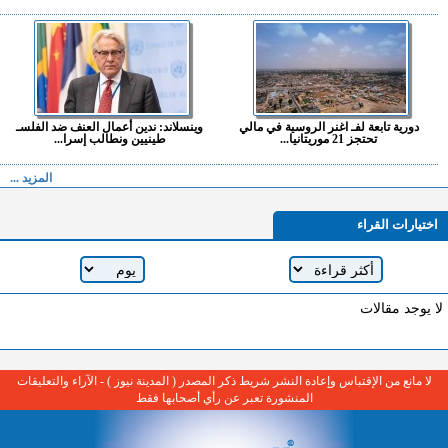
دورية تابعة لفـ اغنر الروسية في مالي
وينسلاند: ندين أعمال العنف ضد الفلسـ
تحتجز 21 موريتانيا...
طينيين ونطالب إسرا...
المزيد ...
اختيارات القراء
لا يوجد مقالات
لا مانع من الإقتباس وإعادة النشر شريط ذكر المصدر ( المدينة نيوز ) - الآراء والتعليقات
المنشورة تعبر عن رأي أصحابها فقط