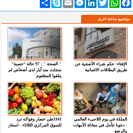
مواضيع ساخنة اخرى
الإفتاء: حكم شراء الأضحية عن
" الصحة " : 97 حالة “حصبة”
طريق البطاقات الائتمانية
سجلت منذ أيار لدى أشخاص لم
يتلقوا المطعوم
الملكة في يوم اللاجىء العالمي
3341طن خضار وفواكه ترد
: دعونا نتأمل في معاناة الأمهات
للسوق المركزي الثلاثاء - اسعار
والرضع