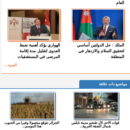
العام
الملك : حل الدولتين أساسي
الهواري يؤكد أهمية ضبط
لتحقيق السلام والازدهار في
العدوى لتقليل مدة إقامة
المنطقة
المرضى في المستشفيات
المزيد ...
مواضيع ذات علاقة
قوات الاحتـ لال تقتحم مدينة نابلس
الجزائر تتوقع محصولا وفيرا من الحبوب
شمال الضفة الغربية...
هذا الموسم...