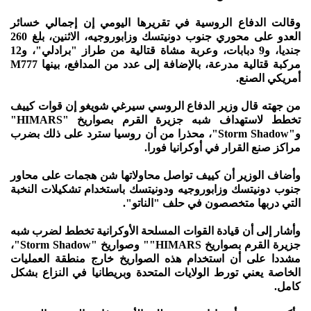
وقالت الدفاع الروسية في تقريرها اليومي إن إجمالي خسائر
العدو على محوري جنوب دونيتسك وزابوروجيه، الاثنين، بلغ 260
جنديا، و9 دبابات، وعربة مشاة قتالية من طراز "برادلي"، و12
مركبة قتالية مدرعة، بالإضافة إلى عدد من المدافع، بينها M777
أمريكي الصنع.
من جهته قال وزير الدفاع الروسي سيرغي شويغو إن قوات كييف
تخطط لاستهداف شبه جزيرة القرم بصواريخ "HIMARS"
و"Storm Shadow"، محذرا من أن روسيا سترد على ذلك بضرب
مراكز صنع القرار في أوكرانيا فورا.
وأضاف الوزير أن كييف تواصل محاولاتها شن هجمات على محاور
جنوب دونيتسك وزابوروجيه ودونيتسك باستخدام تشكيلات النخبة
التي دربها متخصصون في حلف "الناتو".
وأشار إلى أن قيادة القوات المسلحة الأوكرانية تخطط لضرب شبه
جزيرة القرم بصواريخ HIMARS"" وصواريخ "Storm Shadow"،
مشددا على أن استخدام هذه الصواريخ خارج منطقة العمليات
الخاصة يعني تورط الولايات المتحدة وبريطانيا في النزاع بشكل
كامل.