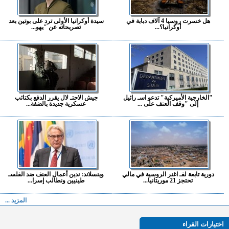
هل خسرت روسيا 4 آلاف دبابة في
سيدة أوكرانيا الأولى ترد على بوتين بعد
أوكرانيا؟...
تصريحاته عن "يهو...
"الخارجية الأميركية" تدعو اسـ رائيل
جيش الاحتـ لال يقرر الدفع بكتائب
إلى "وقف العنف على ...
عسكرية جديدة بالضفة...
دورية تابعة لفـ اغنر الروسية في مالي
وينسلاند: ندين أعمال العنف ضد الفلسـ
تحتجز 21 موريتانيا...
طينيين ونطالب إسرا...
المزيد ...
اختيارات القراء