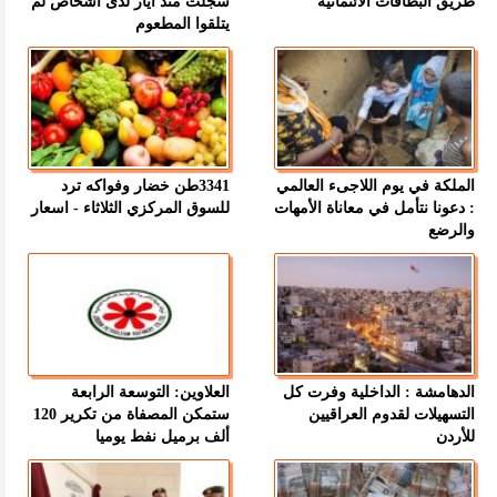
طريق البطاقات الائتمانية
سجلت منذ أيار لدى أشخاص لم
يتلقوا المطعوم
الملكة في يوم اللاجىء العالمي
3341طن خضار وفواكه ترد
: دعونا نتأمل في معاناة الأمهات
للسوق المركزي الثلاثاء - اسعار
والرضع
الدهامشة : الداخلية وفرت كل
العلاوين: التوسعة الرابعة
التسهيلات لقدوم العراقيين
ستمكن المصفاة من تكرير 120
للأردن
ألف برميل نفط يوميا