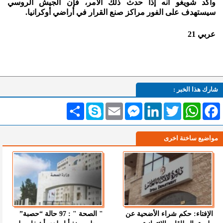
وأكد شويغو أنه إذا حدث ذلك الأمر، فإن الجيش الروسي
سيستهدف على الفور مراكز صنع القرار في أراضي أوكرانيا.
عربي 21
شارك هذا الخبر :
Facebook
WhatsApp
Twitter
LinkedIn
Messenger
Email
Skype
انشر
مواضيع ساخنة اخرى
الإفتاء: حكم شراء الأضحية عن
" الصحة " : 97 حالة “حصبة”