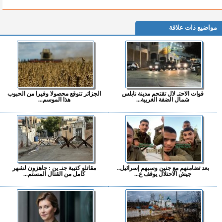
مواضيع ذات علاقة
قوات الاحتـ لال تقتحم مدينة نابلس
الجزائر تتوقع محصولا وفيرا من الحبوب
شمال الضفة الغربية...
هذا الموسم...
بعد تضامنهم مع جنين وسبهم إسرائيل..
مقاتلو كتيبة جنـ ين : جاهزون لشهر
جيش الاحتلال يوقف ع...
كامل من القتال المستم...