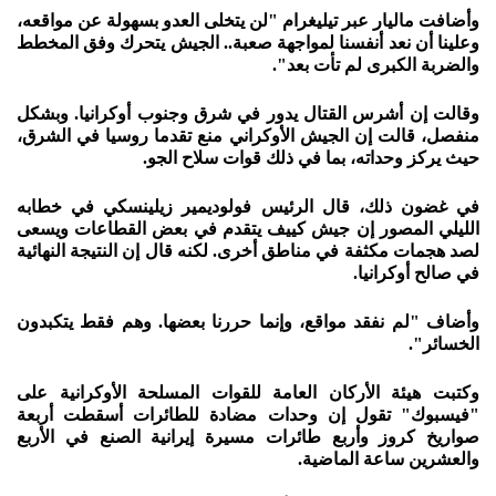
وأضافت ماليار عبر تيليغرام "لن يتخلى العدو بسهولة عن مواقعه،
وعلينا أن نعد أنفسنا لمواجهة صعبة.. الجيش يتحرك وفق المخطط
والضربة الكبرى لم تأت بعد".
وقالت إن أشرس القتال يدور في شرق وجنوب أوكرانيا. وبشكل
منفصل، قالت إن الجيش الأوكراني منع تقدما روسيا في الشرق،
حيث يركز وحداته، بما في ذلك قوات سلاح الجو.
في غضون ذلك، قال الرئيس فولوديمير زيلينسكي في خطابه
الليلي المصور إن جيش كييف يتقدم في بعض القطاعات ويسعى
لصد هجمات مكثفة في مناطق أخرى. لكنه قال إن النتيجة النهائية
في صالح أوكرانيا.
وأضاف "لم نفقد مواقع، وإنما حررنا بعضها. وهم فقط يتكبدون
الخسائر".
وكتبت هيئة الأركان العامة للقوات المسلحة الأوكرانية على
"فيسبوك" تقول إن وحدات مضادة للطائرات أسقطت أربعة
صواريخ كروز وأربع طائرات مسيرة إيرانية الصنع في الأربع
والعشرين ساعة الماضية.