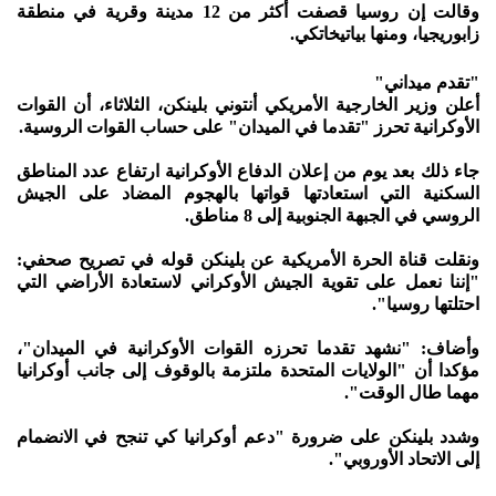
وقالت إن روسيا قصفت أكثر من 12 مدينة وقرية في منطقة
زابوريجيا، ومنها بياتيخاتكي.
"تقدم ميداني"
أعلن وزير الخارجية الأمريكي أنتوني بلينكن، الثلاثاء، أن القوات
الأوكرانية تحرز "تقدما في الميدان" على حساب القوات الروسية.
جاء ذلك بعد يوم من إعلان الدفاع الأوكرانية ارتفاع عدد المناطق
السكنية التي استعادتها قواتها بالهجوم المضاد على الجيش
الروسي في الجبهة الجنوبية إلى 8 مناطق.
ونقلت قناة الحرة الأمريكية عن بلينكن قوله في تصريح صحفي:
"إننا نعمل على تقوية الجيش الأوكراني لاستعادة الأراضي التي
احتلتها روسيا".
وأضاف: "نشهد تقدما تحرزه القوات الأوكرانية في الميدان"،
مؤكدا أن "الولايات المتحدة ملتزمة بالوقوف إلى جانب أوكرانيا
مهما طال الوقت".
وشدد بلينكن على ضرورة "دعم أوكرانيا كي تنجح في الانضمام
إلى الاتحاد الأوروبي".