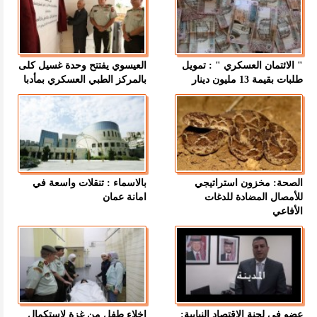
" الائتمان العسكري " : تمويل
العيسوي يفتتح وحدة غسيل كلى
طلبات بقيمة 13 مليون دينار
بالمركز الطبي العسكري بمأدبا
الصحة: مخزون استراتيجي
بالاسماء : تنقلات واسعة في
للأمصال المضادة للدغات
امانة عمان
الأفاعي
عضو في لجنة الاقتصاد النيابية:
إخلاء طفل من غزة لاستكمال