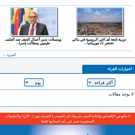
دورية تابعة لفـ اغنر الروسية في مالي
وينسلاند: ندين أعمال العنف ضد الفلسـ
تحتجز 21 موريتانيا...
طينيين ونطالب إسرا...
المزيد ...
اختيارات القراء
لا يوجد مقالات
لا مانع من الإقتباس وإعادة النشر شريط ذكر المصدر ( المدينة نيوز ) - الآراء والتعليقات
المنشورة تعبر عن رأي أصحابها فقط