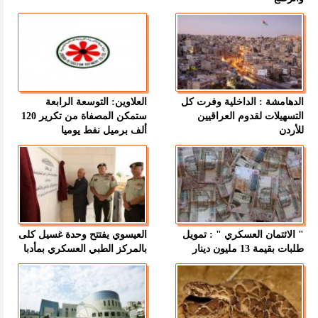
الدهامشة : الداخلية وفرت كل
العلاوين: التوسعة الرابعة
التسهيلات لقدوم العراقيين
ستمكن المصفاة من تكرير 120
للأردن
ألف برميل نفط يوميا
" الائتمان العسكري " : تمويل
العيسوي يفتتح وحدة غسيل كلى
طلبات بقيمة 13 مليون دينار
بالمركز الطبي العسكري بمأدبا