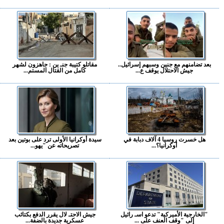
بعد تضامنهم مع جنين وسبهم إسرائيل..
مقاتلو كتيبة جنـ ين : جاهزون لشهر
جيش الاحتلال يوقف ع...
كامل من القتال المستم...
هل خسرت روسيا 4 آلاف دبابة في
سيدة أوكرانيا الأولى ترد على بوتين بعد
أوكرانيا؟...
تصريحاته عن "يهو...
"الخارجية الأميركية" تدعو اسـ رائيل
جيش الاحتـ لال يقرر الدفع بكتائب
إلى "وقف العنف على ...
عسكرية جديدة بالضفة...