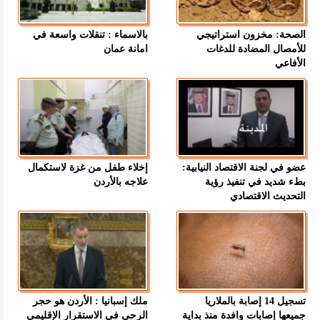
الصحة: مخزون استراتيجي
بالاسماء : تنقلات واسعة في
للأمصال المضادة للدغات
امانة عمان
الأفاعي
عضو في لجنة الاقتصاد النيابية:
إخلاء طفل من غزة لاستكمال
بطء شديد في تنفيذ رؤية
علاجه بالأردن
التحديث الاقتصادي
تسجيل 14 إصابة بالملاريا
ملك إسبانيا : الأردن هو حجر
جميعها إصابات وافدة منذ بداية
الرحى في الاستقرار الإقليمي