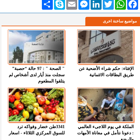
Facebook
WhatsApp
Twitter
LinkedIn
Messenger
Email
Skype
انشر
مواضيع ساخنة اخرى
الإفتاء: حكم شراء الأضحية عن
" الصحة " : 97 حالة “حصبة”
طريق البطاقات الائتمانية
سجلت منذ أيار لدى أشخاص لم
يتلقوا المطعوم
الملكة في يوم اللاجىء العالمي
3341طن خضار وفواكه ترد
: دعونا نتأمل في معاناة الأمهات
للسوق المركزي الثلاثاء - اسعار
والرضع